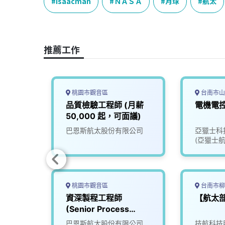
e
e
e
k
y
Isaacman
ＮＡＳＡ
月球
航太
b
a
e
L
o
d
d
i
o
s
I
n
推薦工作
k
n
k
桃園市觀音區
台南市山
ss
品質檢驗工程師 (月薪
電機電
50,000 起，可面議)
面議)
公司
巴恩斯航太股份有限公司
亞獵士科
(亞獵士航
桃園市觀音區
台南市柳
程師
資深製程工程師
【航太
(Senior Process
Engineer)
限公司
巴恩斯航太股份有限公司
技航科技