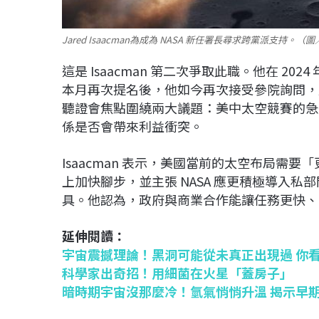
Jared Isaacman為成為 NASA 新任署長尋求跨黨派支持。（圖
這是 Isaacman 第二次爭取此職。他在 2
本月再次提名後，他如今再次接受參院詢問，成
聽證會焦點圍繞兩大議題：美中太空競賽的急迫性
係是否會帶來利益衝突。
Isaacman 表示，美國當前的太空布局需要「
上加快腳步，並主張 NASA 應更積極導入
具。他認為，政府與商業合作能讓任務更快、
延伸閱讀：
宇宙震撼理論！黑洞可能從未真正出現過 你
科學家出奇招！用細菌在火星「蓋房子」
暗時期宇宙沒那麼冷！氫氣悄悄升溫 揭示早