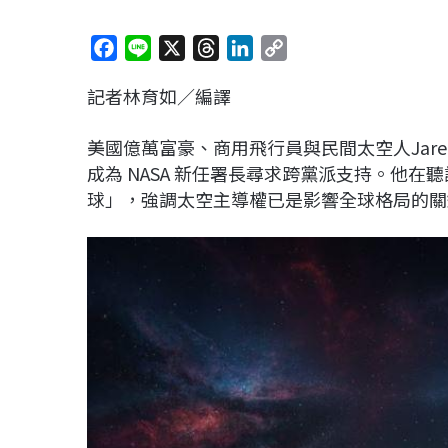
F
L
X
T
L
C
a
i
h
i
o
記者林育如／編譯
c
n
r
n
p
e
e
e
k
y
美國億萬富豪、商用飛行員與民間太空人Jared 
b
a
e
L
成為 NASA 新任署長尋求跨黨派支持。他
o
d
d
i
球」，強調太空主導權已是影響全球格局的關
o
s
I
n
k
n
k