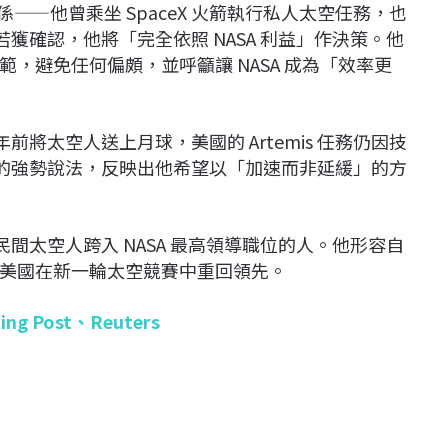
關係——他曾乘坐 SpaceX 火箭執行私人太空任務，也
，若獲確認，他將「完全依照 NASA 利益」作決策。他
，避免任何偏頗，並呼籲讓 NASA 成為「效率更
年前將太空人送上月球，美國的 Artemis 任務仍因技
n 的強勢說法，反映出他希望以「加速而非延緩」的方
從民間太空人跨入 NASA 最高領導職位的人。他形容自
美國在新一輪太空競賽中重回領先。
ning Post、
Reuters