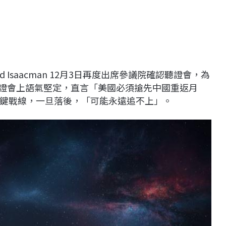
Isaacman 12月3日再度出席參議院確認聽證會，為
在聽證會上語氣堅定，直言「美國必須搶先中國重返月
鍵戰線，一旦落後，「可能永遠追不上」。