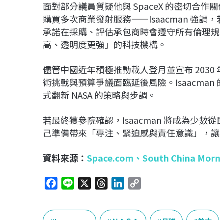
面對部分議員質疑他與 SpaceX 的密切合作
購買多次商業發射服務——Isaacman 強調
承諾在採購、評估承包商時會遵守所有倫理規範
高、透明度更強」的科技機構。
儘管中國近年積極推動載人登月並宣布 2030 
術挑戰與預算爭議面臨延後風險。Isaacma
式翻新 NASA 的策略與步調。
若最終獲參院確認，Isaacman 將成為少數
己準備帶來「專注、緊迫感與責任意識」，讓
資料來源：
Space.com、
South China Mor
F
L
X
T
L
C
a
i
h
i
o
c
n
r
n
p