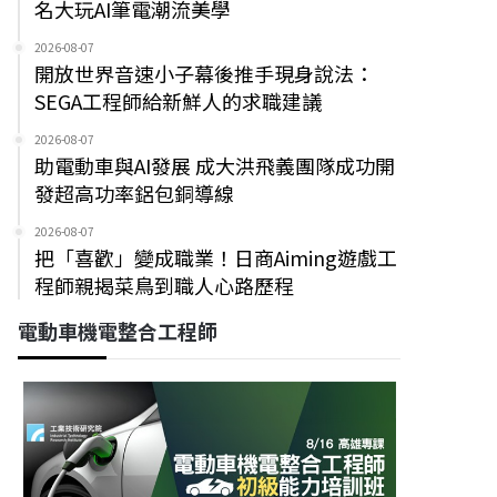
名大玩AI筆電潮流美學
2026-08-07
開放世界音速小子幕後推手現身說法：
SEGA工程師給新鮮人的求職建議
2026-08-07
助電動車與AI發展 成大洪飛義團隊成功開
發超高功率鋁包銅導線
2026-08-07
把「喜歡」變成職業！日商Aiming遊戲工
程師親揭菜鳥到職人心路歷程
電動車機電整合工程師