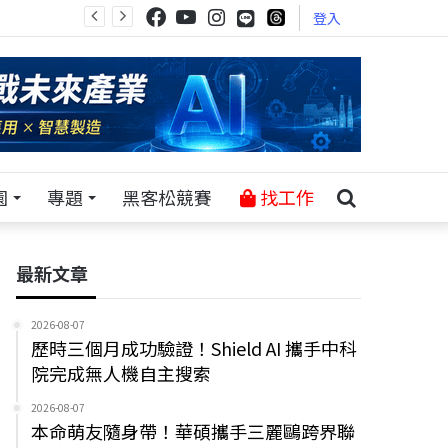
登入
園
專題
黑客松競賽
找工作
最新文章
2026-08-07
歷時三個月成功驗證！Shield AI 攜手中科
院完成無人機自主搜索
2026-08-07
本命萌友隨身帶！華碩攜手三麗鷗跨界聯