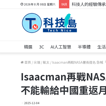
科技人的經驗傳承地
2026年 8 月 08日 星期六
快訊
精選
3C
AI人工智慧
半導體
生活
首頁
/
尖端
/
航太
/
Isaacman再戰NASA署長提名 
Isaacman再戰N
不能輸給中國重返
2025-12-04