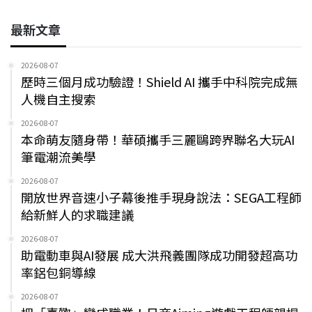
最新文章
2026-08-07
歷時三個月成功驗證！Shield AI 攜手中科院完成無
人機自主搜索
2026-08-07
本命萌友隨身帶！華碩攜手三麗鷗跨界聯名大玩AI
筆電潮流美學
2026-08-07
開放世界音速小子幕後推手現身說法：SEGA工程師
給新鮮人的求職建議
2026-08-07
助電動車與AI發展 成大洪飛義團隊成功開發超高功
率鋁包銅導線
2026-08-07