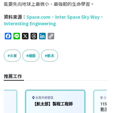
能要先向地球上最微小、最強韌的生命學習。
資料來源：
Space.com
、
Inter Space Sky Way、
Interesting Engineering
F
L
X
T
L
C
a
i
h
i
o
c
n
r
n
p
e
e
e
k
y
火星
細菌
航太
b
a
e
L
o
d
d
i
o
s
I
n
推薦工作
k
n
k
台南市柳營區
台北市
【航太部】製程工程師
115D
動及服