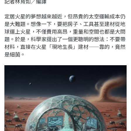
記者林育如／編譯
c
n
r
n
p
e
e
e
k
y
定居火星的夢想越來越近，但昂貴的太空運輸成本仍
b
a
e
L
是大難題。想像一下，要把房子、工具甚至建材從地
o
d
d
i
球運上火星，不僅費用高昂，重量和空間也都是大問
o
s
I
n
題。於是，科學家提出了一個更聰明的想法：不要帶
k
n
k
材料，直接在火星「現地生長」建材——靠的，竟然
是細菌。