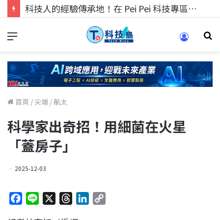
科技人的經驗傳承地！在 Pei Pei 科技專區，與學弟妹交流最硬核的技術
首頁
/
尖端
/
航太
科學家出奇招！用細菌在火星
「蓋房子」
2025-12-03
F
L
X
T
L
C
a
i
h
i
o