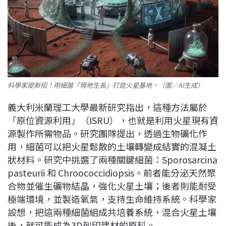
科學家提新招！用細菌「現地生長」打造火星基地。（圖／AI生成）
義大利米蘭理工大學最新研究指出，這種方法屬於
「原位資源利用」（ISRU），也就是利用火星現有資
源製作所需物品。研究團隊提出，透過生物礦化作
用，細菌可以把火星鬆散的土壤轉變成結實的混凝土
狀材料。研究中挑選了兩種關鍵細菌：Sporosarcina
pasteurii 和 Chroococcidiopsis。前者能分泌天然聚
合物並催生礦物結晶，強化火星土壤；後者則能耐受
極端環境，並製造氧氣，支持生命維持系統。科學家
設想，把這兩種細菌組成共培養系統，混合火星土壤
後，就可能成為3D列印建材的原料。