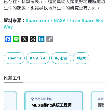
已存在。科學家表示，這將幫助人類更好地理解地球
生命的起源，也讓尋找地外生命的研究更有方向。
資料來源：
Space.com
、
NASA、
Inter Space Sky
Way
F
L
X
T
L
C
a
i
h
i
o
c
n
r
n
p
e
e
e
k
y
Bennu
ＮＡＳＡ
小行星
航太
b
a
e
L
o
d
d
i
o
s
I
n
推薦工作
k
n
k
台南市山上區
新北市
s
MES自動化系統工程師
硬體工