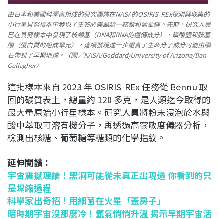
由日本和美國科學家組成的研究團隊在NASA的OSIRIS-REx探測器收集的
小行星貝努樣本中發現了生物必需醣類—核糖和葡萄糖。先前，研究人員
已在貝努樣本中發現了核鹼基（DNA和RNA的遺傳成分）、磷酸鹽和胺基
酸（蛋白質的組成單元），這項發現進一步證實了生命分子成分可能由隕
石帶到了早期地球。（圖／NASA/Goddard/University of Arizona/Dan
Gallagher）
這批樣本來自 2023 年 OSIRIS-REx 任務從 Bennu 取
回的碳質表土，總量約 120 多克，是人類迄今取得的
最大量原始小行星樣本。研究人員將粉末浸泡於水與
酸中萃取可溶有機分子，再透過高靈敏度儀器分析，
檢測出核糖、葡萄糖等糖類的化學指紋。
延伸閱讀：
宇宙震撼理論！黑洞可能從未真正出現過 你看到的只
是塌縮過程
科學家出奇招！用細菌在火星「蓋房子」
暗時期宇宙沒那麼冷！氫氣悄悄升溫 揭示早期宇宙活