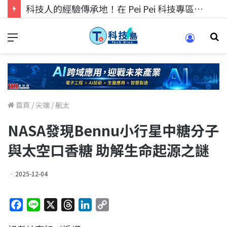
科技人的經驗傳承地！在 Pei Pei 科技專區，與學弟妹交流最硬核的技術
首頁
/
尖端
/
航太
NASA發現Bennu小行星中糖分子
與太空口香糖 助解生命起源之謎
2025-12-04
F
L
X
T
L
C
a
i
h
i
o