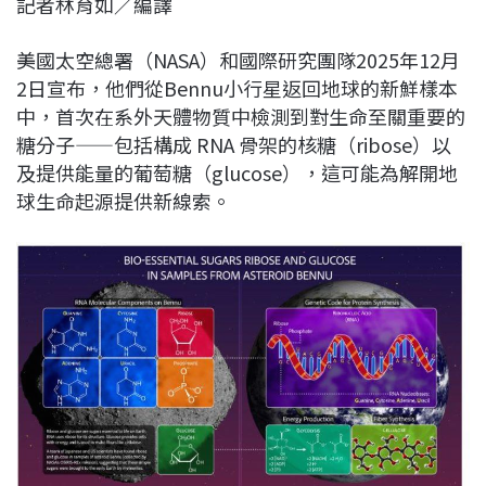
記者林育如／編譯
c
n
r
n
p
e
e
e
k
y
美國太空總署（NASA）和國際研究團隊2025年12月
b
a
e
L
2日宣布，他們從Bennu小行星返回地球的新鮮樣本
o
d
d
i
中，首次在系外天體物質中檢測到對生命至關重要的
o
s
I
n
糖分子——包括構成 RNA 骨架的核糖（ribose）以
k
n
k
及提供能量的葡萄糖（glucose），這可能為解開地
球生命起源提供新線索。