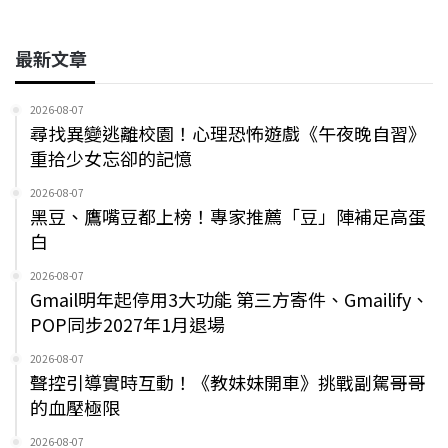
最新文章
2026-08-07
尋找異變逃離校園！心理恐怖遊戲《午夜晚自習》
重拾少女忘卻的記憶
2026-08-07
黑豆、鷹嘴豆都上榜！專家推薦「豆」陣補足高蛋
白
2026-08-07
Gmail明年起停用3大功能 第三方寄件、Gmailify、
POP同步2027年1月退場
2026-08-07
聲控引導實時互動！《教妹妹開車》挑戰副駕哥哥
的血壓極限
2026-08-07