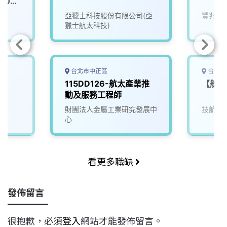
,000
司
亞獵士科技股份有限公司(亞
豐兆航
獵士航太科技)
台北市中正區
台南市
115DD126-航太產業推
【航太
動及服務工程師
財團法人金屬工業研究發展中
技航科
心
看更多職缺
發佈留言
很抱歉，必須
登入
網站才能發佈留言。