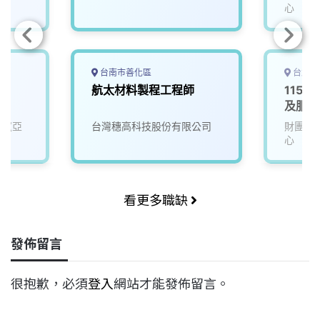
心
台南市善化區
台北市
航太材料製程工程師
115D
及服務
司(亞
台灣穗高科技股份有限公司
財團法
心
看更多職缺
發佈留言
很抱歉，必須
登入
網站才能發佈留言。