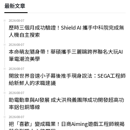
最新文章
2026-08-07
歷時三個月成功驗證！Shield AI 攜手中科院完成無
人機自主搜索
2026-08-07
本命萌友隨身帶！華碩攜手三麗鷗跨界聯名大玩AI
筆電潮流美學
2026-08-07
開放世界音速小子幕後推手現身說法：SEGA工程師
給新鮮人的求職建議
2026-08-07
助電動車與AI發展 成大洪飛義團隊成功開發超高功
率鋁包銅導線
2026-08-07
把「喜歡」變成職業！日商Aiming遊戲工程師親揭