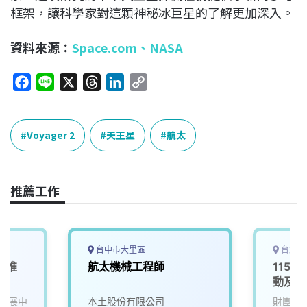
框架，讓科學家對這顆神秘冰巨星的了解更加深入。
資料來源：
Space.com
、
NASA
F
L
X
T
L
C
a
i
h
i
o
c
n
r
n
p
e
e
e
k
y
Voyager 2
天王星
航太
b
a
e
L
o
d
d
i
o
s
I
n
推薦工作
k
n
k
台中市大里區
台北市
產業推
航太機械工程師
115D
動及服
發署-
發展中
本土股份有限公司
財團法