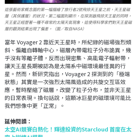
這張藝術家概念圖的第一幅描繪了旅行者2號飛掠天王星之前，天王星磁
層（其保護層）的狀況。第二幅圖則顯示，在探測器飛掠天王星的同時，
天王星正經歷著一種不尋常的太陽天氣現象，這使得科學家們對天王星磁
層的觀測結果出現了偏差。（圖／取自NASA）
當年 Voyager 2 靠近天王星時，所紀錄的磁場強烈傾
斜、偏離自轉軸中心，磁層內帶電粒子分布詭異，幾
乎沒有等離子體，反而出現密集、高能電子輻射帶，
讓天王星長期被認為是太陽系中磁環境最怪異的行
星。然而，新研究指出，Voyager 2 探測到的「極端
狀態」其實是一次強烈太陽風造成的共旋交互區效
應，暫時壓縮了磁層，改變了粒子分布，並非天王星
的日常表現。換句話說，這顆冰巨星的磁環境可能比
我們想像中更「正常」。
延伸閱讀：
太空AI競賽白熱化！輝達投資的Starcloud 首度在太
空上訓練AI模型