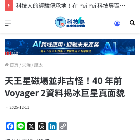
科技人的經驗傳承地！在 Pei Pei 科技專區，與學弟妹交流最硬核的技術
首頁
/
尖端
/
航太
天王星磁場並非古怪！40 年前
Voyager 2資料揭冰巨星真面貌
2025-12-11
F
L
X
T
L
C
a
i
h
i
o