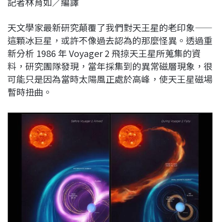
記者林育如／編譯
c
n
r
n
p
e
e
e
k
y
天文學家最新研究顛覆了我們對天王星的老印象——
b
a
e
L
這顆冰巨星，或許不像過去認為的那麼怪異。透過重
o
d
d
i
新分析 1986 年 Voyager 2 飛掠天王星所蒐集的資
o
s
I
n
料，研究團隊發現，當年採集到的異常磁層現象，很
k
n
k
可能只是因為當時太陽風正處於高峰，使天王星磁場
暫時扭曲。