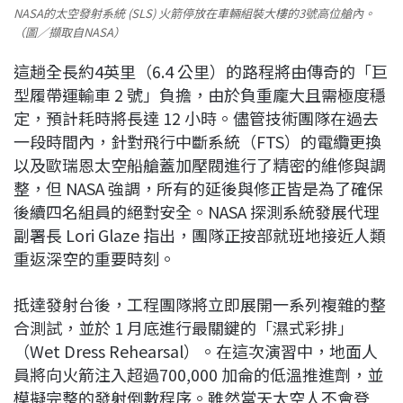
NASA的太空發射系統 (SLS) 火箭停放在車輛組裝大樓的3號高位艙內。
（圖／擷取自NASA）
這趟全長約4英里（6.4 公里）的路程將由傳奇的「巨
型履帶運輸車 2 號」負擔，由於負重龐大且需極度穩
定，預計耗時將長達 12 小時。儘管技術團隊在過去
一段時間內，針對飛行中斷系統（FTS）的電纜更換
以及歐瑞恩太空船艙蓋加壓閥進行了精密的維修與調
整，但 NASA 強調，所有的延後與修正皆是為了確保
後續四名組員的絕對安全。NASA 探測系統發展代理
副署長 Lori Glaze 指出，團隊正按部就班地接近人類
重返深空的重要時刻。
抵達發射台後，工程團隊將立即展開一系列複雜的整
合測試，並於 1 月底進行最關鍵的「濕式彩排」
（Wet Dress Rehearsal）。在這次演習中，地面人
員將向火箭注入超過700,000 加侖的低溫推進劑，並
模擬完整的發射倒數程序。雖然當天太空人不會登