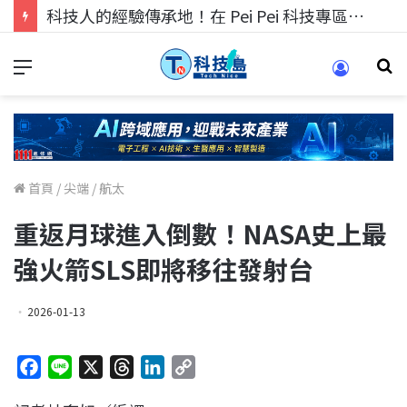
科技人的經驗傳承地！在 Pei Pei 科技專區，與學弟妹交流最硬核的技術
首頁
/
尖端
/
航太
重返月球進入倒數！NASA史上最
強火箭SLS即將移往發射台
2026-01-13
F
L
X
T
L
C
a
i
h
i
o