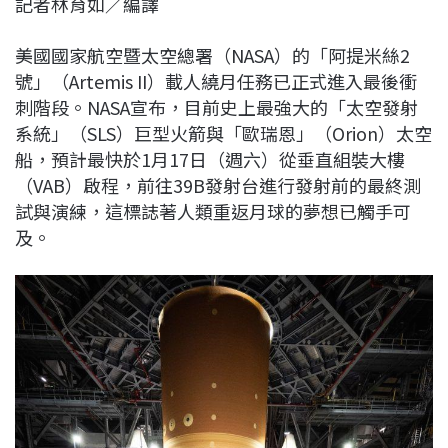
記者林育如／編譯
c
n
r
n
p
e
e
e
k
y
美國國家航空暨太空總署（NASA）的「阿提米絲2
b
a
e
L
號」（Artemis II）載人繞月任務已正式進入最後衝
o
d
d
i
刺階段。NASA宣布，目前史上最強大的「太空發射
o
s
I
n
系統」（SLS）巨型火箭與「歐瑞恩」（Orion）太空
k
n
k
船，預計最快於1月17日（週六）從垂直組裝大樓
（VAB）啟程，前往39B發射台進行發射前的最終測
試與演練，這標誌著人類重返月球的夢想已觸手可
及。