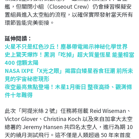
艦，但關閉小組（Closeout Crew）仍會練習模擬安
置組員進入太空船的流程，以確保實際發射當天所有
環節皆能完美銜接。
延伸閱讀：
火星不只是紅色沙丘！塵暴帶電揭示神秘化學世界
史上驚天爆炸！黑洞「吃掉」超大質量恆星 能量相當
400 億顆太陽
NASA IXPE「X光之眼」揭露白矮星吞食狂潮 前所未
見的宇宙秘密現形
夜空最亮焦點登場！木星1月衝日 整夜高掛、觀測條
件十年難得
此次「阿提米絲 2 號」任務將搭載 Reid Wiseman、
Victor Glover、Christina Koch 以及來自加拿大太空
總署的 Jeremy Hansen 共四名太空人，進行為期 10
天的繞月測試飛行。這不僅是人類超過 50 年來首度