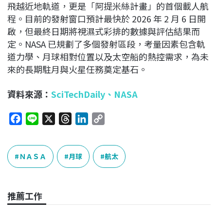
飛越近地軌道，更是「阿提米絲計畫」的首個載人航
程。目前的發射窗口預計最快於 2026 年 2 月 6 日開
啟，但最終日期將視濕式彩排的數據與評估結果而
定。NASA 已規劃了多個發射區段，考量因素包含軌
道力學、月球相對位置以及太空船的熱控需求，為未
來的長期駐月與火星任務奠定基石。
資料來源：
SciTechDaily
、
NASA
F
L
X
T
L
C
a
i
h
i
o
c
n
r
n
p
e
e
e
k
y
ＮＡＳＡ
月球
航太
b
a
e
L
o
d
d
i
o
s
I
n
推薦工作
k
n
k