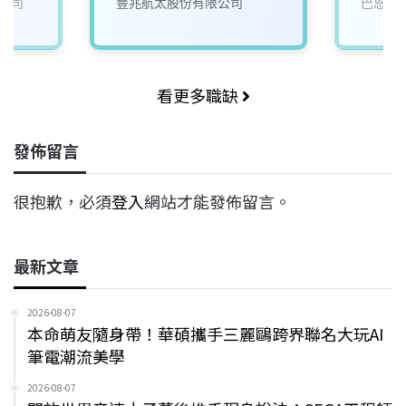
公司
豐兆航太股份有限公司
巴恩斯
看更多職缺
發佈留言
很抱歉，必須
登入
網站才能發佈留言。
最新文章
2026-08-07
本命萌友隨身帶！華碩攜手三麗鷗跨界聯名大玩AI
筆電潮流美學
2026-08-07