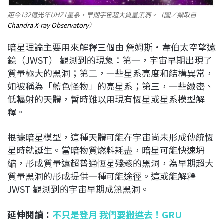
距今132億光年UHZ1星系，早期宇宙超大質量黑洞。（圖／擷取自
Chandra X-ray Observatory
）
暗星理論主要用來解釋三個由 詹姆斯·韋伯太空望遠
鏡（JWST） 觀測到的現象：第一，宇宙早期出現了
質量極大的黑洞；第二，一些星系亮度和結構異常，
如被稱為「藍色怪物」的亮星系；第三，一些緻密、
低輻射的天體，暫時難以用現有恆星或星系模型解
釋。
根據暗星模型，這種天體可能在宇宙尚未形成傳統恆
星時就誕生。當暗物質燃料耗盡，暗星可能快速坍
縮，形成質量遠超普通恆星殘骸的黑洞，為早期超大
質量黑洞的形成提供一種可能途徑。這或能解釋
JWST 觀測到的宇宙早期成熟黑洞。
延伸閱讀：
不只是登月 我們要搬進去！GRU