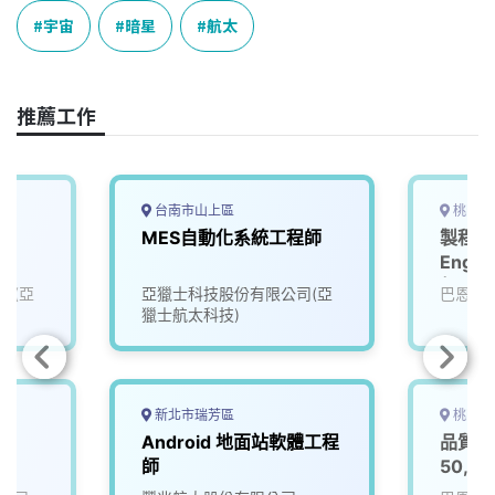
e
e
e
k
y
宇宙
暗星
航太
b
a
e
L
o
d
d
i
o
s
I
n
推薦工作
k
n
k
台南市山上區
桃園市
MES自動化系統工程師
製程工程
Engin
起，可
司(亞
亞獵士科技股份有限公司(亞
巴恩斯
獵士航太科技)
新北市瑞芳區
桃園市
師
Android 地面站軟體工程
品質檢
師
50,0