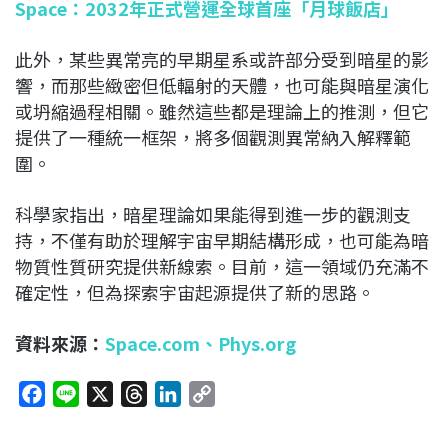
Space：2032年正式營運全球首座「月球飯店」
此外，某些異常亮的早期星系或許部分受到暗星的影
響，而那些緻密但低輻射的天體，也可能與暗星演化
或坍縮過程相關。雖然這些都是理論上的推測，但它
提供了一種統一框架，將多個觀測異常納入解釋範
圍。
科學家指出，暗星理論如果能得到進一步的觀測支
持，不僅有助於理解宇宙早期結構形成，也可能為暗
物質性質研究提供新線索。目前，這一領域仍充滿不
確定性，但為探索宇宙起源提供了新的思路。
資料來源：
Space.com、
Phys.org
F
L
X
T
L
C
a
i
h
i
o
c
n
r
n
p