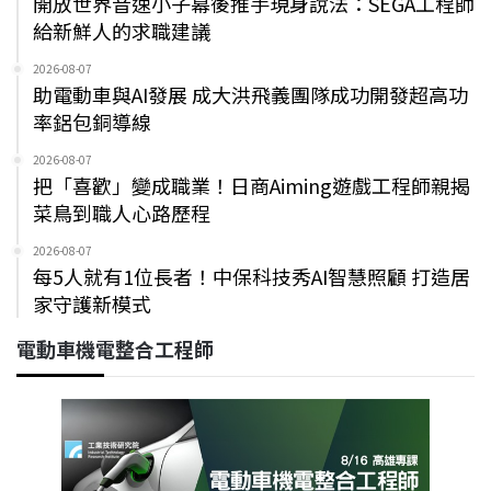
開放世界音速小子幕後推手現身說法：SEGA工程師
給新鮮人的求職建議
2026-08-07
助電動車與AI發展 成大洪飛義團隊成功開發超高功
率鋁包銅導線
2026-08-07
把「喜歡」變成職業！日商Aiming遊戲工程師親揭
菜鳥到職人心路歷程
2026-08-07
每5人就有1位長者！中保科技秀AI智慧照顧 打造居
家守護新模式
電動車機電整合工程師