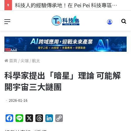
科技人的經驗傳承地！在 Pei Pei 科技專區，與學弟妹交流最硬核的技術
首頁
/
尖端
/
航太
科學家提出「暗星」理論 可能解
開宇宙三大謎團
2026-01-16
F
L
X
T
L
C
a
i
h
i
o