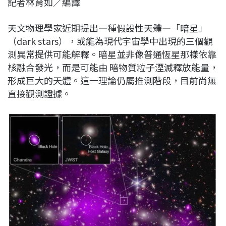
記者林育如／編譯
c
n
r
n
p
e
e
e
k
y
天文物理學家近期提出一種假設性天體—「暗星」
b
a
e
L
（dark stars），或能為現代宇宙學中出現的三個觀
o
d
d
i
測異常提供可能解釋。暗星並非像普通恆星那樣依靠
o
s
I
n
核融合發光，而是可能由 暗物質粒子湮滅釋放能量，
k
n
k
形成巨大的天體。這一理論仍屬推測階段，目前尚無
直接觀測證據。