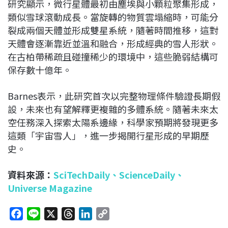
研究顯示，微行星體最初由塵埃與小顆粒聚集形成，
類似雪球滾動成長。當旋轉的物質雲塌縮時，可能分
裂成兩個天體並形成雙星系統，隨著時間推移，這對
天體會逐漸靠近並溫和融合，形成經典的雪人形狀。
在古柏帶稀疏且碰撞稀少的環境中，這些脆弱結構可
保存數十億年。
Barnes表示，此研究首次以完整物理條件驗證長期假
設，未來也有望解釋更複雜的多體系統。隨著未來太
空任務深入探索太陽系邊緣，科學家預期將發現更多
這類「宇宙雪人」，進一步揭開行星形成的早期歷
史。
資料來源：
SciTechDaily
、
ScienceDaily、
Universe Magazine
F
L
X
T
L
C
a
i
h
i
o