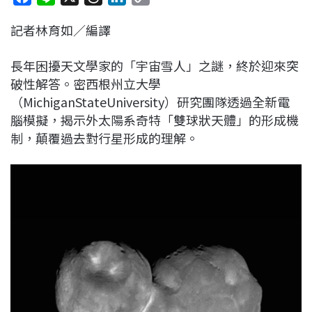
a
i
h
i
o
記者林育如／編譯
c
n
r
n
p
e
e
e
k
y
長年困擾天文學家的「宇宙雪人」之謎，終於迎來突
b
a
e
L
破性解答。密西根州立大學
o
d
d
i
（MichiganStateUniversity）研究團隊透過全新電
o
s
I
n
腦模擬，揭示外太陽系奇特「雙球狀天體」的形成機
k
n
k
制，顛覆過去對行星形成的理解。