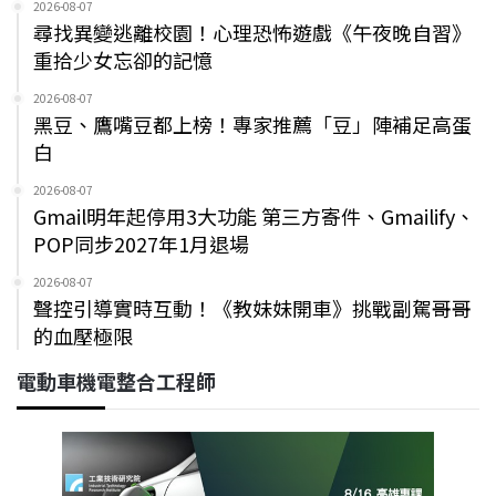
2026-08-07
尋找異變逃離校園！心理恐怖遊戲《午夜晚自習》
重拾少女忘卻的記憶
2026-08-07
黑豆、鷹嘴豆都上榜！專家推薦「豆」陣補足高蛋
白
2026-08-07
Gmail明年起停用3大功能 第三方寄件、Gmailify、
POP同步2027年1月退場
2026-08-07
聲控引導實時互動！《教妹妹開車》挑戰副駕哥哥
的血壓極限
電動車機電整合工程師