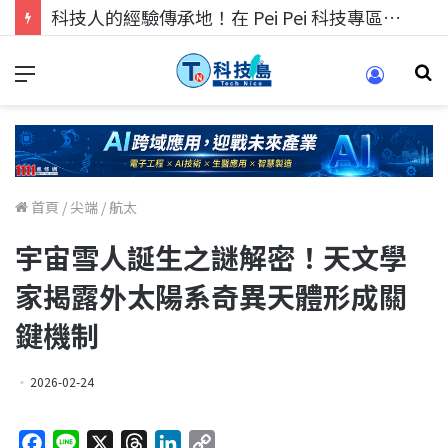
科技人的經驗傳承地！在 Pei Pei 科技專區，與學弟妹交流最硬核的技術
首頁
/
尖端
/
航太
宇宙雪人誕生之謎解密！天文學
家揭露外太陽系奇異天體形成關
鍵機制
2026-02-24
F
L
X
T
L
C