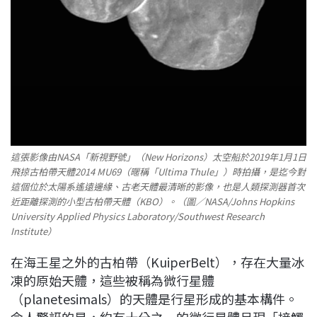
這張影像由NASA「新視野號」（New Horizons）太空船於2019年1月1日
飛掠古柏帶天體2014 MU69（暱稱「Ultima Thule」）時拍攝，是迄今對
這個位於太陽系遙遠邊緣、古老天體最清晰的影像，也是人類探測器首次
近距離探測的小型古柏帶天體（KBO）。（圖／NASA/Johns Hopkins
University Applied Physics Laboratory/Southwest Research
Institute）
在海王星之外的古柏帶（KuiperBelt），存在大量冰
凍的原始天體，這些被稱為微行星體
（planetesimals）的天體是行星形成的基本構件。
令人驚訝的是，約有十分之一的微行星體呈現「接觸