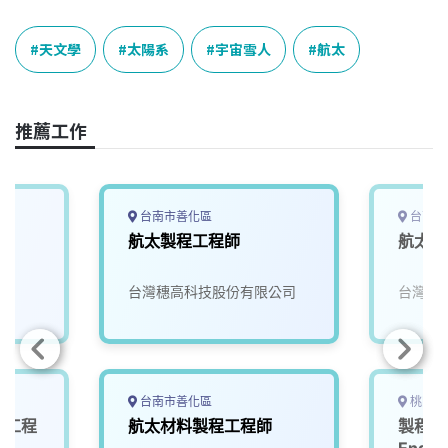
c
n
r
n
p
e
e
e
k
y
天文學
太陽系
宇宙雪人
航太
b
a
e
L
o
d
d
i
o
s
I
n
推薦工作
k
n
k
台南市善化區
台南市
航太製程工程師
航太開
台灣穗高科技股份有限公司
台灣穗
台南市善化區
桃園市
軟體工程
航太材料製程工程師
製程工程
Engin