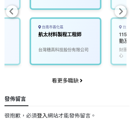
台南市善化區
台北市
薪
航太材料製程工程師
115D
)
動及服
發署-
司
台灣穗高科技股份有限公司
財團法
心
看更多職缺
發佈留言
很抱歉，必須
登入
網站才能發佈留言。