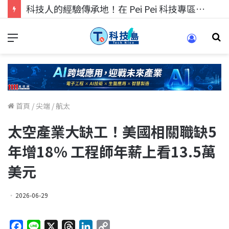
科技人的經驗傳承地！在 Pei Pei 科技專區，與學弟妹交流最硬核的技術
首頁
/
尖端
/
航太
太空產業大缺工！美國相關職缺5
年增18% 工程師年薪上看13.5萬
美元
2026-06-29
F
L
X
T
L
C