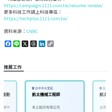
https://campaign.1111.com.tw/resume-review/
更多科技工作請上科技專區：
https://techplus.1111.com.tw/
資料來源：
CNBC
F
L
X
T
L
C
a
i
h
i
o
c
n
r
n
p
e
e
e
k
y
推薦工作
b
a
e
L
o
d
d
i
o
s
I
n
k
n
k
台中市大里區
台南市
產業推動
航太機械工程師
航太開
發展中
本土股份有限公司
台灣穗