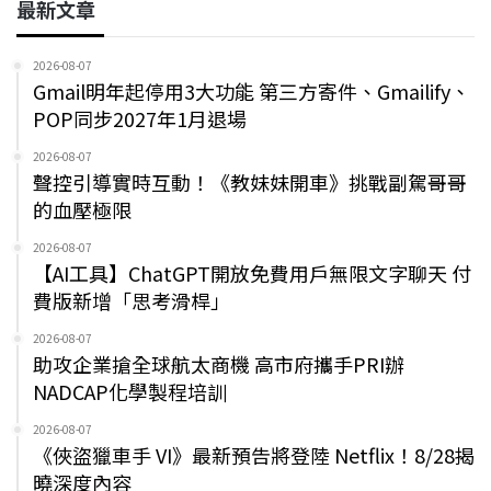
最新文章
2026-08-07
Gmail明年起停用3大功能 第三方寄件、Gmailify、
POP同步2027年1月退場
2026-08-07
聲控引導實時互動！《教妹妹開車》挑戰副駕哥哥
的血壓極限
2026-08-07
【AI工具】ChatGPT開放免費用戶無限文字聊天 付
費版新增「思考滑桿」
2026-08-07
助攻企業搶全球航太商機 高市府攜手PRI辦
NADCAP化學製程培訓
2026-08-07
《俠盜獵車手 VI》最新預告將登陸 Netflix！8/28揭
曉深度內容