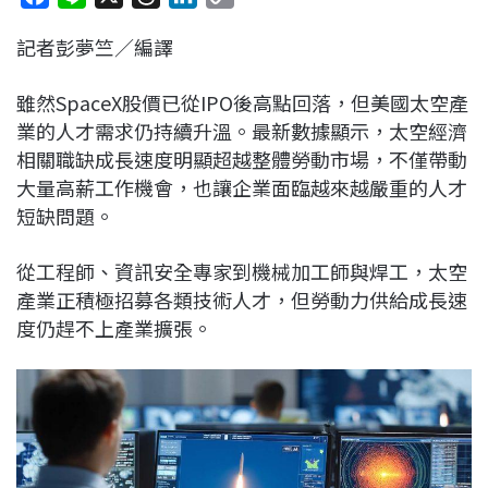
a
i
h
i
o
記者彭夢竺／編譯
c
n
r
n
p
e
e
e
k
y
雖然SpaceX股價已從IPO後高點回落，但美國太空產
b
a
e
L
業的人才需求仍持續升溫。最新數據顯示，太空經濟
o
d
d
i
相關職缺成長速度明顯超越整體勞動市場，不僅帶動
o
s
I
n
大量高薪工作機會，也讓企業面臨越來越嚴重的人才
k
n
k
短缺問題。
從工程師、資訊安全專家到機械加工師與焊工，太空
產業正積極招募各類技術人才，但勞動力供給成長速
度仍趕不上產業擴張。