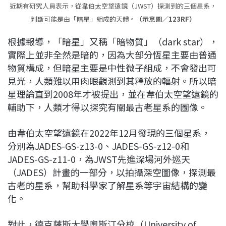
近期有研究人員表示，從韋伯太空望遠鏡（JWST）探測到的三個星系，
判斷可能是由「暗星」組成的天體。
（示意圖／123RF）
根據報導，「暗星」又稱「暗物質」（dark star），
實際上並非全然是暗的，因為大部分恆星主要由普通
物質構成，但暗星主要是中性微子組成，不會發出可
見光，人類難以用肉眼觀測到其釋放的輻射。所以暗
星理論直到2008年才被提出，並在韋伯太空望遠鏡的
輔助下，人類才得以探究有關最古老星系的圖像。
由韋伯太空望遠鏡在2022年12月發現的三個星系，
分別為JADES-GS-z13-0、JADES-GS-z12-0和
JADES-GS-z11-0，為JWST先進深場河外巡天
（JADES）計畫的一部分，以拍攝深空圖像，探測最
古老的星系，幫助科學家了解星系等宇宙結構的變
化。
對此，德克薩斯大學奧斯汀分校（University of