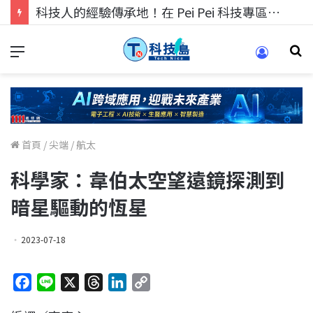
科技人的經驗傳承地！在 Pei Pei 科技專區，與學弟妹交流最硬核的技術
首頁
/
尖端
/
航太
科學家：韋伯太空望遠鏡探測到
暗星驅動的恆星
2023-07-18
F
L
X
T
L
C
a
i
h
i
o