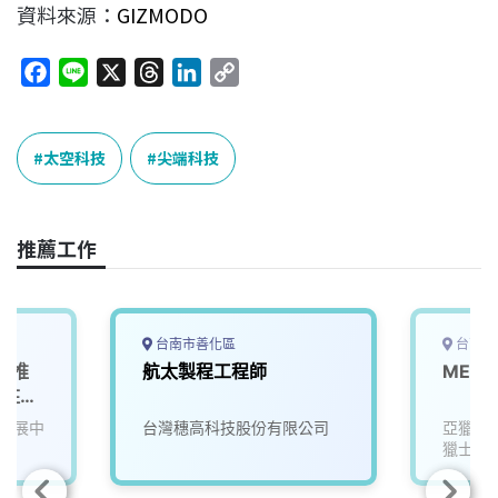
資料來源：
GIZMODO
F
L
X
T
L
C
a
i
h
i
o
c
n
r
n
p
e
e
e
k
y
太空科技
尖端科技
b
a
e
L
o
d
d
i
o
s
I
n
推薦工作
k
n
k
台南市善化區
台南市
產業推
航太製程工程師
MES
派駐產
發展中
台灣穗高科技股份有限公司
亞獵士
獵士航