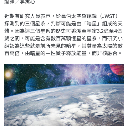
編譯／李寓心
c
n
r
n
p
e
e
e
k
y
近期有研究人員表示，從韋伯太空望遠鏡（JWST）
b
a
e
L
探測到的三個星系，判斷可能是由「暗星」組成的天
o
d
d
i
體。因為這三個星系的歷史可追溯至宇宙3.2億至4億
o
s
I
n
歲之間，可能是含有數百萬顆恆星的星系，而研究小
k
n
k
組認為這些就是前所未見的暗星，其質量為太陽的數
百萬倍，由暗星的中性微子釋放能量，而非核融合。