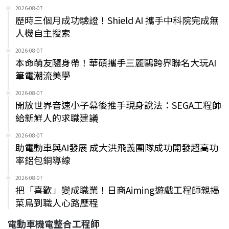
2026-08-07
歷時三個月成功驗證！Shield AI 攜手中科院完成無
人機自主搜索
2026-08-07
本命萌友隨身帶！華碩攜手三麗鷗跨界聯名大玩AI
筆電潮流美學
2026-08-07
開放世界音速小子幕後推手現身說法：SEGA工程師
給新鮮人的求職建議
2026-08-07
助電動車與AI發展 成大洪飛義團隊成功開發超高功
率鋁包銅導線
2026-08-07
把「喜歡」變成職業！日商Aiming遊戲工程師親揭
菜鳥到職人心路歷程
電動車機電整合工程師