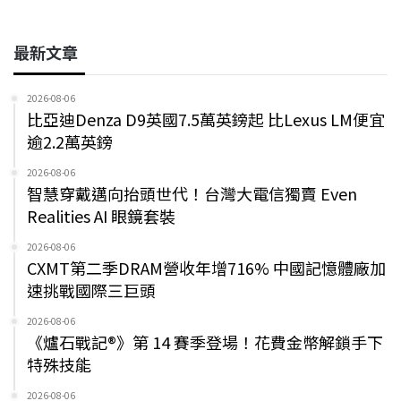
最新文章
2026-08-06
比亞迪Denza D9英國7.5萬英鎊起 比Lexus LM便宜
逾2.2萬英鎊
2026-08-06
智慧穿戴邁向抬頭世代！台灣大電信獨賣 Even
Realities AI 眼鏡套裝
2026-08-06
CXMT第二季DRAM營收年增716% 中國記憶體廠加
速挑戰國際三巨頭
2026-08-06
《爐石戰記®》第 14 賽季登場！花費金幣解鎖手下
特殊技能
2026-08-06