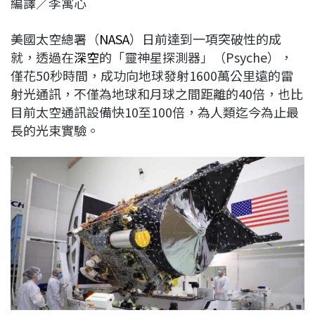
編譯／李寓心
c
n
r
n
p
e
e
e
k
y
美國太空總署（
NASA
）日前達到一項突破性的成
b
a
e
L
就，透過在
深空
的「靈神星探測器」（Psyche），
o
d
d
i
僅花50秒時間，成功向地球發射1600萬公里遠的雷
o
s
I
n
射光通訊，不僅為地球和月球之間距離的40倍，也比
k
n
k
目前太空通訊設備快10至100倍，為人類迄今為止最
長的光束實驗。