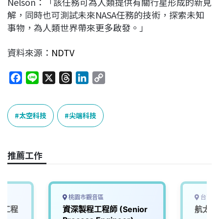
Nelson：「該任務可為人類提供有關行星形成的新見
解，同時也可測試未來NASA任務的技術，探索未知
事物，為人類世界帶來更多啟發。」
資料來源：
NDTV
F
L
X
T
L
C
a
i
h
i
o
c
n
r
n
p
e
e
e
k
y
太空科技
尖端科技
b
a
e
L
o
d
d
i
o
s
I
n
推薦工作
k
n
k
桃園市觀音區
台南市
軟體工程
資深製程工程師 (Senior
航太製