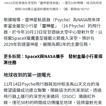
NASA日前透過在深空的「靈神星探測器」，僅花50秒時間，成功向地球
發射1600萬公里遠的雷射光通訊。（圖／截取自 NDTV）
根據報導，靈神星軌道器（Psyche）為NASA用來探
索富金屬型小行星「
靈神星
」（16 Phyche）的飛行
器，於今年10月13日從甘迺迪太空中心發射升空，以
搭載SpaceX獵鷹重型運載火箭進入深空，預計在
2029年到達靈神星，展開為期2年的主要任務。
更多新聞：
SpaceX與NASA攜手 發射金屬小行星探
測任務
地球收到的第一道曙光
11月14日Psyche飛行器與加州帕洛馬山天文台的海
爾望遠鏡成功建立聯繫，開啟這次的光束測試，透過
飛行器上運行的深空光束通訊（DSOC）儀器紅外
線，僅花50秒的時間成功傳播至地球，這條雷射光束