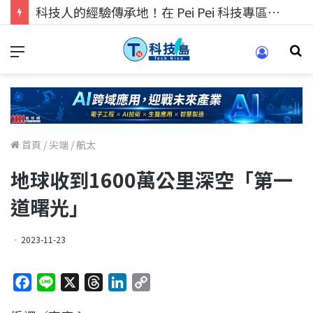
科技人找工作，就到TECH+ 科技專區!
首頁
/
尖端
/
航太
地球收到1600萬公里深空「第一
道曙光」
2023-11-23
F
L
X
T
L
C
a
i
h
i
o