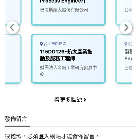
Process Engineer)
巴恩斯航太股份有限公司
台灣穗
台北市中正區
桃園市
115DD126-航太產業推
製程工程
動及服務工程師
Engin
起，可
財團法人金屬工業研究發展中
巴恩斯
心
看更多職缺
發佈留言
很抱歉，必須
登入
網站才能發佈留言。