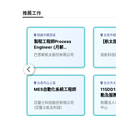
o
d
d
i
o
s
I
n
推薦工作
k
n
k
桃園市觀音區
台南市柳
製程工程師Process
【航太
Engineer (月薪
50,000 起，可面議)
巴恩斯航太股份有限公司
技航科技
台南市山上區
台北市大
MES自動化系統工程師
115DD
動及服
產發署
限公司
亞獵士科技股份有限公司
財團法人
(亞獵士航太科技)
中心