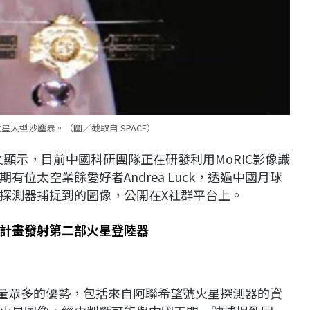
大型沙塵暴。（圖／截取自 SPACE）
文顯示，目前中國科研團隊正在研發利用MoRIC影像識
位太空業餘愛好者Andrea Luck，透過中國月球
探測器捕捉到的圖像，公開在X社群平台上。
計畫發射第二部火星登陸器
器，數量眾多的優勢，包括來自阿聯希望號火星探測器的資