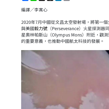
a
i
h
i
o
編譯／李寓心
c
n
r
n
p
e
e
e
k
y
2020年7月中國從文昌太空發射場，將第一
b
a
e
L
與美國
毅力號
（Perseverance）火星探
o
d
d
i
星奧林帕斯山（Olympus Mons）附近
o
s
I
n
的重要意義，也推動中國航太科技的發展。
k
n
k