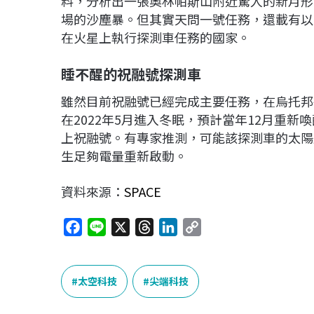
料，分析出一張奧林帕斯山附近驚人的新月形
場的沙塵暴。但其實天問一號任務，還載有以
在火星上執行探測車任務的國家。
睡不醒的祝融號探測車
雖然目前祝融號已經完成主要任務，在烏托邦平原（
在2022年5月進入冬眠，預計當年12月重
上祝融號。有專家推測，可能該探測車的太陽
生足夠電量重新啟動。
資料來源：
SPACE
F
L
X
T
L
C
a
i
h
i
o
c
n
r
n
p
e
e
e
k
y
太空科技
尖端科技
b
a
e
L