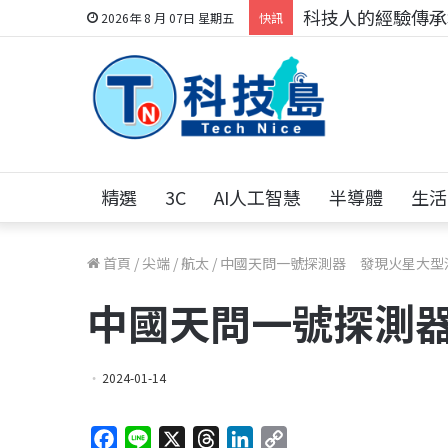
科技人的經驗傳承地
2026年 8 月 07日 星期五
快訊
精選
3C
AI人工智慧
半導體
生活
首頁
/
尖端
/
航太
/
中國天問一號探測器 發現火星大型
中國天問一號探測
2024-01-14
F
L
X
T
L
C