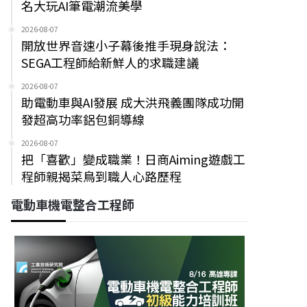
名大玩AI筆電潮流美學
2026-08-07
開放世界音速小子幕後推手現身說法：
SEGA工程師給新鮮人的求職建議
2026-08-07
助電動車與AI發展 成大洪飛義團隊成功開
發超高功率鋁包銅導線
2026-08-07
把「喜歡」變成職業！日商Aiming遊戲工
程師親揭菜鳥到職人心路歷程
電動車機電整合工程師