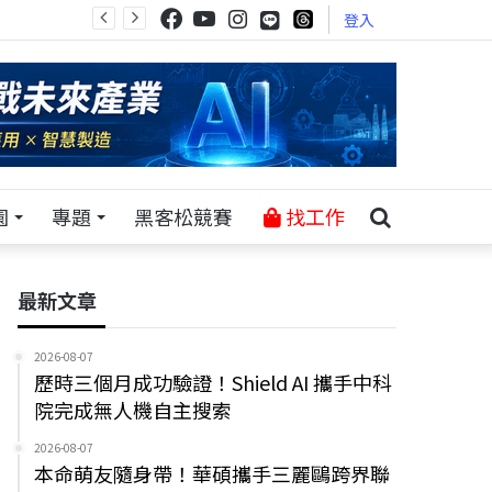
登入
園
專題
黑客松競賽
找工作
最新文章
2026-08-07
歷時三個月成功驗證！Shield AI 攜手中科
院完成無人機自主搜索
2026-08-07
本命萌友隨身帶！華碩攜手三麗鷗跨界聯