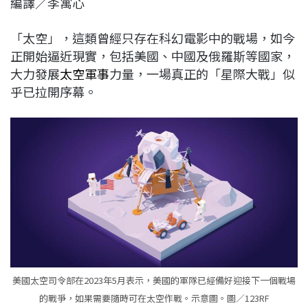
編譯／李寓心
c
n
r
n
p
e
e
e
k
y
「太空」，這類曾經只存在科幻電影中的戰場，如今
b
a
e
L
正開始逼近現實，包括美國、中國及俄羅斯等國家，
o
d
d
i
大力發展
太空軍事
力量，一場真正的「星際大戰」似
o
s
I
n
乎已拉開序幕。
k
n
k
美國太空司令部在2023年5月表示，美國的軍隊已經備好迎接下一個戰場
的戰爭，如果需要隨時可在太空作戰。示意圖。圖／123RF