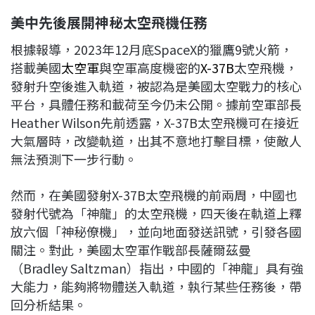
美中先後展開神秘太空飛機任務
根據報導，2023年12月底SpaceX的獵鷹9號火箭，
搭載美國
太空軍
與空軍高度機密的
X-37B
太空飛機，
發射升空後進入軌道，被認為是美國太空戰力的核心
平台，具體任務和載荷至今仍未公開。據前空軍部長
Heather Wilson先前透露，X-37B太空飛機可在接近
大氣層時，改變軌道，出其不意地打擊目標，使敵人
無法預測下一步行動。
然而，在美國發射X-37B太空飛機的前兩周，中國也
發射代號為「神龍」的太空飛機，四天後在軌道上釋
放六個「神秘僚機」，並向地面發送訊號，引發各國
關注。對此，美國太空軍作戰部長薩爾茲曼
（Bradley Saltzman）指出，中國的「神龍」具有強
大能力，能夠將物體送入軌道，執行某些任務後，帶
回分析結果。