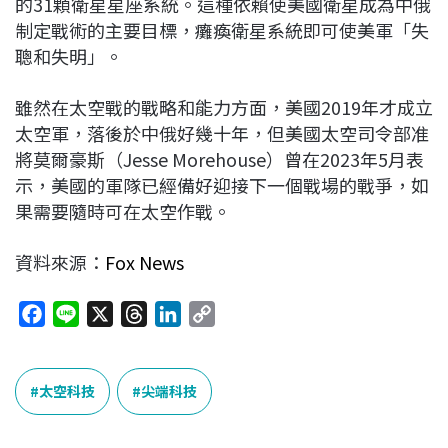
的31顆衛星星座系統。這種依賴使美國衛星成為中俄
制定戰術的主要目標，癱瘓衛星系統即可使美軍「失
聰和失明」。
雖然在太空戰的戰略和能力方面，美國2019年才成立
太空軍，落後於中俄好幾十年，但美國太空司令部准
將莫爾豪斯（Jesse Morehouse）曾在2023年5月表
示，美國的軍隊已經備好迎接下一個戰場的戰爭，如
果需要隨時可在太空作戰。
資料來源：
Fox News
F
L
X
T
L
C
a
i
h
i
o
c
n
r
n
p
e
e
e
k
y
太空科技
尖端科技
b
a
e
L
o
d
d
i