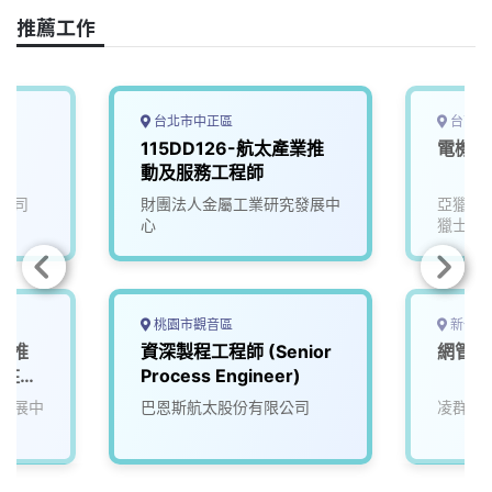
o
s
I
n
推薦工作
k
n
k
台北市中正區
台南市
115DD126-航太產業推
電機電
動及服務工程師
公司
財團法人金屬工業研究發展中
亞獵士
心
獵士航
桃園市觀音區
新竹市
產業推
資深製程工程師 (Senior
網管工
派駐產
Process Engineer)
發展中
巴恩斯航太股份有限公司
凌群電