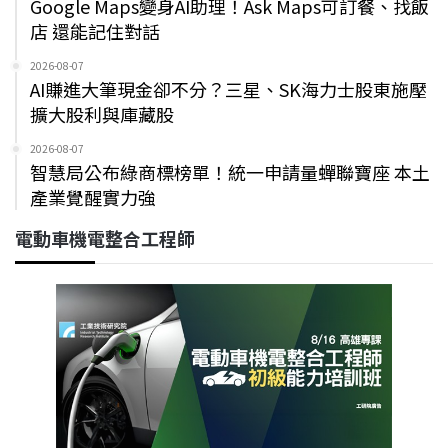
Google Maps變身AI助理！Ask Maps可訂餐、找飯
店 還能記住對話
2026-08-07
AI賺進大筆現金卻不分？三星、SK海力士股東施壓
擴大股利與庫藏股
2026-08-07
智慧局公布綠商標榜單！統一申請量蟬聯寶座 本土
產業覺醒實力強
電動車機電整合工程師