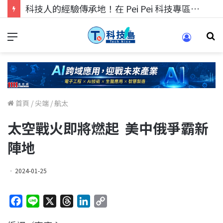
科技人的經驗傳承地！在 Pei Pei 科技專區，與學弟妹交流最硬核的技術
首頁
/
尖端
/
航太
太空戰火即將燃起 美中俄爭霸新
陣地
2024-01-25
F
L
X
T
L
C
a
i
h
i
o