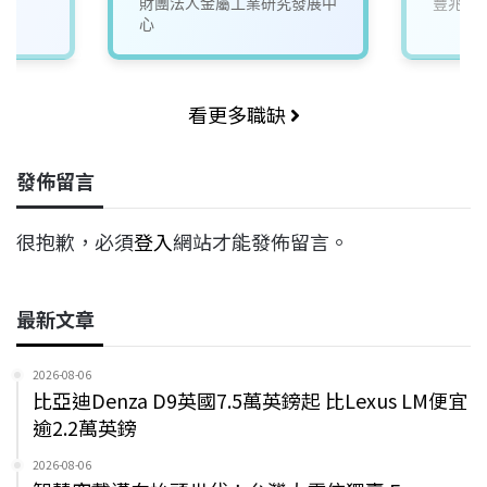
財團法人金屬工業研究發展中
豐兆航
心
看更多職缺
發佈留言
很抱歉，必須
登入
網站才能發佈留言。
最新文章
2026-08-06
比亞迪Denza D9英國7.5萬英鎊起 比Lexus LM便宜
逾2.2萬英鎊
2026-08-06