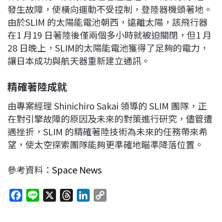
發生故障，使橫向運動不受控制，登陸器機頭著地。
由於SLIM 的太陽能電池朝西，遠離太陽，該飛行器
在1 月19 日著陸後僅兩個多小時就被迫關閉，但1 月
28 日晚上，SLIM的太陽能電池獲得了足夠的電力，
讓日本成功與航天器重新建立通訊。
精確著陸成就
由專案經理 Shinichiro Sakai 領導的 SLIM 團隊，正
在對引擎故障的原因及未來的對策進行研究，儘管遭
遇挫折，SLIM 的精確著陸技術為未來的任務帶來希
望，使太空探索團隊能夠更準確地瞄準降落位置。
參考資料：
Space News
F
L
X
T
L
C
a
i
h
i
o
c
n
r
n
p