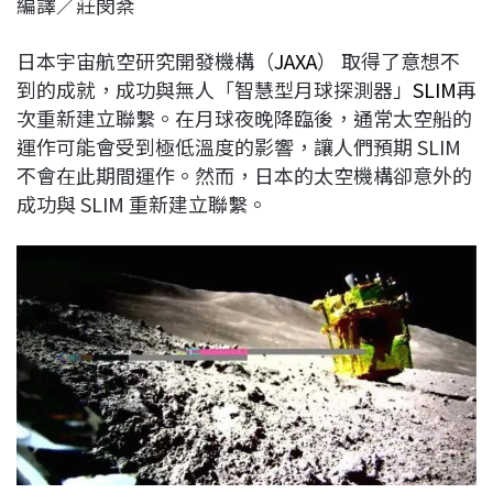
編譯／莊閔棻
c
n
r
n
p
e
e
e
k
y
日本宇宙航空研究開發機構（
JAXA
） 取得了意想不
b
a
e
L
到的成就，成功與無人「智慧型月球探測器」
SLIM
再
o
d
d
i
次重新建立聯繫。在月球夜晚降臨後，通常太空船的
o
s
I
n
運作可能會受到極低溫度的影響，讓人們預期 SLIM
k
n
k
不會在此期間運作。然而，日本的太空機構卻意外的
成功與 SLIM 重新建立聯繫。