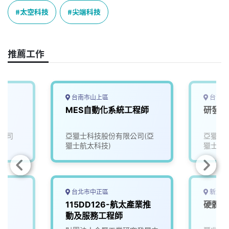
e
e
e
k
y
太空科技
尖端科技
b
a
e
L
o
d
d
i
o
s
I
n
推薦工作
k
n
k
台南市山上區
台南市
MES自動化系統工程師
研發工
公司
亞獵士科技股份有限公司(亞
亞獵士
獵士航太科技)
獵士航
台北市中正區
新北市
115DD126-航太產業推
硬體工
動及服務工程師