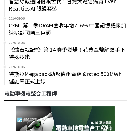
智慧穿戴邁向抬頭世代！台灣大電信獨賣 Even
Realities AI 眼鏡套裝
2026-08-06
CXMT第二季DRAM營收年增716% 中國記憶體廠加
速挑戰國際三巨頭
2026-08-06
《爐石戰記®》第 14 賽季登場！花費金幣解鎖手下
特殊技能
2026-08-06
特斯拉Megapack助攻德州電網 Ørsted 500MWh
儲能案正式上線
電動車機電整合工程師