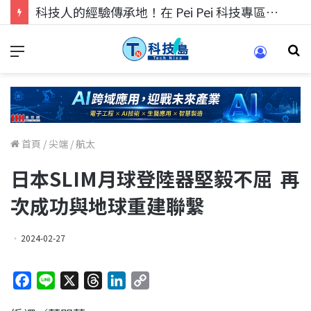
科技人的經驗傳承地！在 Pei Pei 科技專區，與學弟妹交流最硬核的技術
首頁
/
尖端
/
航太
日本SLIM月球登陸器堅毅不屈 再
次成功與地球重建聯繫
2024-02-27
F
L
X
T
L
C
a
i
h
i
o