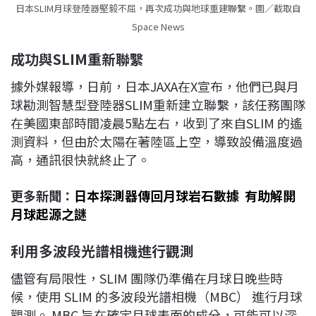
日本SLIM月球登陸器堅毅不屈，再次成功與地球重建聯繫。圖／截取自
Space News
成功與
SLIM重新聯繫
據外媒報導，日前，日本JAXA在X宣布，他們已與月
球勘測智慧型登陸器SLIM重新建立聯繫，該任務團隊
在美國東部時間凌晨5點左右，收到了來自SLIM 的遙
測資料，但由於太陽在著陸區上空，導致設備溫度過
高，通訊很快就終止了。
更多新聞：
日本探測器傳回月球岩石數據 有助解開
月球起源之謎
利用多波段光譜相機進行觀測
儘管有局限性，SLIM 團隊仍準備在月球日晚些時
候，使用 SLIM 的多波段光譜相機（MBC） 進行月球
觀測。 MBC 旨在確定月球表面的成分，可能可以深