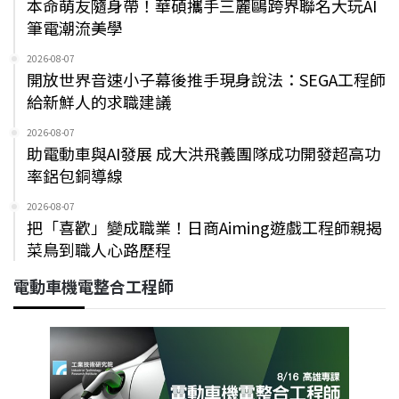
本命萌友隨身帶！華碩攜手三麗鷗跨界聯名大玩AI
筆電潮流美學
2026-08-07
開放世界音速小子幕後推手現身說法：SEGA工程師
給新鮮人的求職建議
2026-08-07
助電動車與AI發展 成大洪飛義團隊成功開發超高功
率鋁包銅導線
2026-08-07
把「喜歡」變成職業！日商Aiming遊戲工程師親揭
菜鳥到職人心路歷程
電動車機電整合工程師