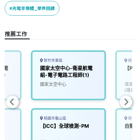
c
n
r
n
p
e
e
e
k
y
光電半導體_學界回饋
b
a
e
L
o
d
d
i
o
s
I
n
推薦工作
k
n
k
新竹市東區
桃園市
航電
國家太空中心-衛星航電
【PD
2)
組-電子電路工程師(1)
國家太空中心
鴻海精
(鴻海)
桃園市龜山區
新竹縣
部
【ICC】全球檢測-PM
自動化