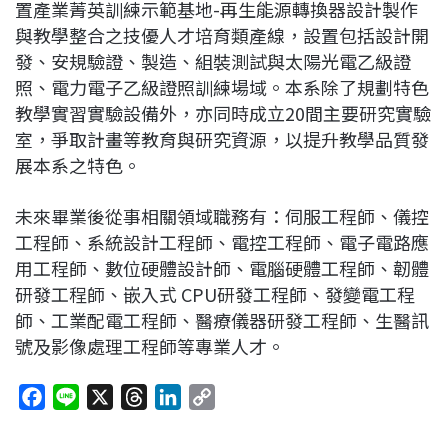
置產業菁英訓練示範基地-再生能源轉換器設計製作
與教學整合之技優人才培育類產線，設置包括設計開
發、安規驗證、製造、組裝測試與太陽光電乙級證
照、電力電子乙級證照訓練場域。本系除了規劃特色
教學實習實驗設備外，亦同時成立20間主要研究實驗
室，爭取計畫等教育與研究資源，以提升教學品質發
展本系之特色。
未來畢業後從事相關領域職務有：伺服工程師、儀控
工程師、系統設計工程師、電控工程師、電子電路應
用工程師、數位硬體設計師、電腦硬體工程師、韌體
研發工程師、嵌入式 CPU研發工程師、發變電工程
師、工業配電工程師、醫療儀器研發工程師、生醫訊
號及影像處理工程師等專業人才。
F
L
X
T
L
C
a
i
h
i
o