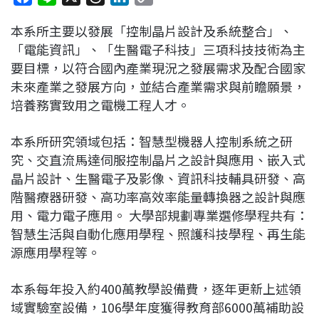
a
i
h
i
o
本系所主要以發展「控制晶片設計及系統整合」、
c
n
r
n
p
「電能資訊」、「生醫電子科技」三項科技技術為主
e
e
e
k
y
要目標，以符合國內產業現況之發展需求及配合國家
b
a
e
L
未來產業之發展方向，並結合產業需求與前瞻願景，
o
d
d
i
培養務實致用之電機工程人才。
o
s
I
n
k
n
k
本系所研究領域包括：智慧型機器人控制系統之研
究、交直流馬達伺服控制晶片之設計與應用、嵌入式
晶片設計、生醫電子及影像、資訊科技輔具研發、高
階醫療器研發、高功率高效率能量轉換器之設計與應
用、電力電子應用。 大學部規劃專業選修學程共有：
智慧生活與自動化應用學程、照護科技學程、再生能
源應用學程等。
本系每年投入約400萬教學設備費，逐年更新上述領
域實驗室設備，106學年度獲得教育部6000萬補助設