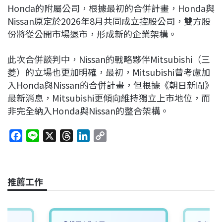
Honda的附屬公司，根據最初的合併計畫，Honda與
Nissan原定於2026年8月共同成立控股公司，雙方股
份將從公開市場退市，形成新的企業架構。
此次合併談判中，Nissan的戰略夥伴Mitsubishi（三
菱）的立場也更加明確，最初，Mitsubishi曾考慮加
入Honda與Nissan的合併計畫，但根據《朝日新聞》
最新消息，Mitsubishi更傾向維持獨立上市地位，而
非完全納入Honda與Nissan的整合架構。
F
L
X
T
L
C
a
i
h
i
o
c
n
r
n
p
e
e
e
k
y
推薦工作
b
a
e
L
o
d
d
i
o
s
I
n