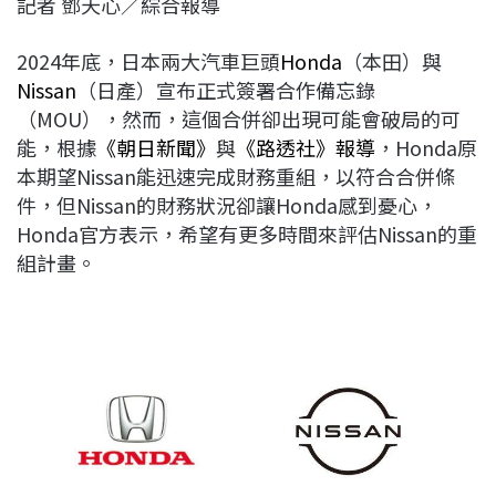
記者 鄧天心／綜合報導
c
n
r
n
p
e
e
e
k
y
2024年底，日本兩大汽車巨頭
Honda
（本田）與
b
a
e
L
Nissan
（日產）宣布正式簽署合作備忘錄
o
d
d
i
（MOU），然而，這個合併卻出現可能會破局的可
o
s
I
n
能，根據
《朝日新聞》
與
《路透社》報導
，Honda原
k
n
k
本期望Nissan能迅速完成財務重組，以符合合併條
件，但Nissan的財務狀況卻讓Honda感到憂心，
Honda官方表示，希望有更多時間來評估Nissan的重
組計畫。