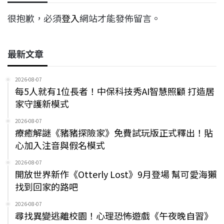
很抱歉，必須
登入
網站才能發佈留言。
最新文章
2026-08-07
每5人就有1位長者！中保科技秀AI智慧照顧 打造居
家守護新模式
2026-08-07
療癒解謎《豬豬探險家》免費試玩版正式釋出！貼
心加入注音與假名模式
2026-08-07
開放世界新作《Otterly Lost》9月登場 幫可愛海獺
找到回家的路吧
2026-08-07
尋找異變逃離校園！心理恐怖遊戲《午夜晚自習》