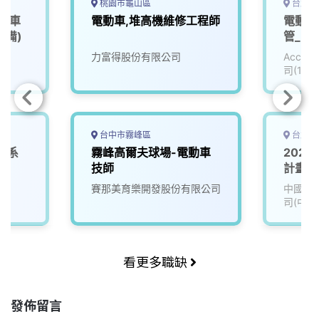
k
n
k
桃園市龜山區
台北市
、機車
電動車,堆高機維修工程師
電動車
設備)
管_電子
力富得股份有限公司
Accu
司(111
台中市霧峰區
台北市
車系
霧峰高爾夫球場-電動車
202
技師
計畫_
四/碩
院
賽那美育樂開發股份有限公司
中國信
司(中國
看更多職缺
發佈留言