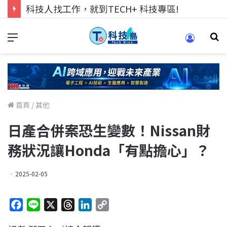
科技人找工作，就到TECH+ 科技專區!
首頁
/
其他
日產合併案恐生變數！Nissan財
務狀況讓Honda「有點擔心」？
2025-02-05
F
L
X
T
L
C
a
i
h
i
o