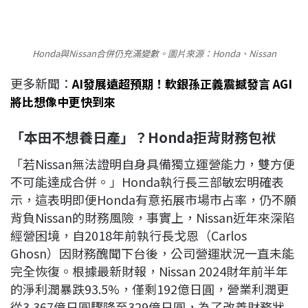
Honda與Nissan合併仍充滿變數。圖片來源：Honda、Nissan
更多新聞：
AI發展遠超預期！軟銀孫正義震撼發言 AGI
將比想像中更快到來
「本田不想養日產」？Honda拒背財務包袱
「若Nissan無法證明自身具備獨立運營能力，雙方便
不可能達成合併。」Honda執行長三部敏宏明確表
示，這表明即便Honda有意拓展市場市占率，仍不願
背負Nissan的財務風險，事實上，Nissan近年來深陷
經營困境，自2018年前執行長戈恩（Carlos
Ghosn）因財務醜聞下台後，公司營運狀況一直未能
完全恢復。根據最新財報，Nissan 2024財年前半年
的淨利潤暴跌93.5%，僅剩192億日圓，營業利潤更
從3,367億日圓驟降至329億日圓，為了改善財務狀