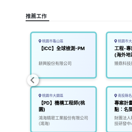
o
d
d
i
o
s
I
n
推薦工作
k
n
k
桃園市龜山區
桃園市大
r
【ICC】全球檢測-PM
工程-
(海外地
司
耕興股份有限公司
臻鼎科技
桃園市大園區
南投縣名
程師
【PD】機構工程師(桃
專案計
園)
點：名間
限公司
鴻海精密工業股份有限公司
財團法人
(鴻海)
技研發中