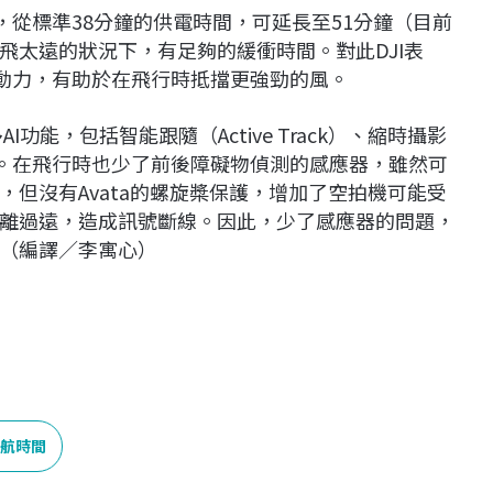
間，從標準38分鐘的供電時間，可延長至51分鐘（目前
飛太遠的狀況下，有足夠的緩衝時間。對此DJI表
強大動力，有助於在飛行時抵擋更強勁的風。
許多AI功能，包括智能跟隨（Active Track）、縮時攝影
hots）。在飛行時也少了前後障礙物偵測的感應器，雖然可
但沒有Avata的螺旋槳保護，增加了空拍機可能受
離過遠，造成訊號斷線。因此，少了感應器的問題，
（編譯／李寓心）
航時間