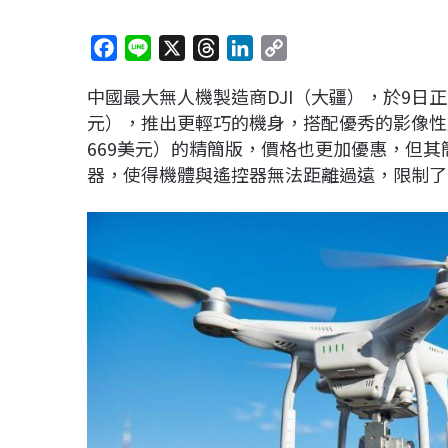
F
L
X
T
L
C
a
i
h
i
o
中國最大無人機製造商DJI（大疆），於9日正式發
c
n
r
n
p
元），推出更輕巧的機身，搭配優秀的影像性能，提
e
e
e
k
y
669美元）的精簡版，價格也更加優惠，但
b
a
e
L
器，使得機體與遙控器無法距離過遠，限制了
o
d
d
i
o
s
I
n
k
n
k