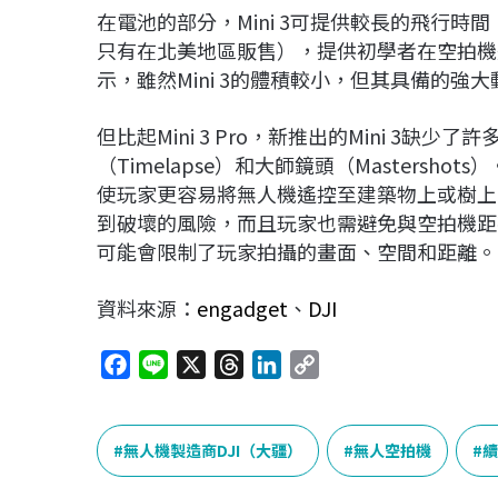
在電池的部分，Mini 3可提供較長的飛行時
只有在北美地區販售），提供初學者在空拍機
示，雖然Mini 3的體積較小，但其具備的
但比起Mini 3 Pro，新推出的Mini 3缺少了
（Timelapse）和大師鏡頭（Masters
使玩家更容易將無人機遙控至建築物上或樹上，
到破壞的風險，而且玩家也需避免與空拍機距
可能會限制了玩家拍攝的畫面、空間和距離。
資料來源：
engadget
、
DJI
F
L
X
T
L
C
a
i
h
i
o
c
n
r
n
p
e
e
e
k
y
無人機製造商DJI（大疆）
無人空拍機
續
b
a
e
L