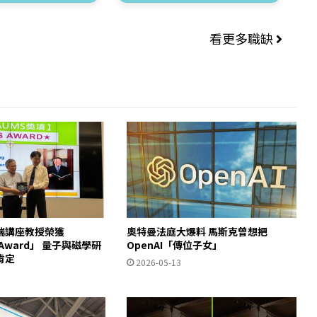
看更多職缺
瑞講座教授榮獲
奧特曼法庭大爆料 馬斯克曾想把
S Award」 量子與磁學研
OpenAI「傳位子女」
肯定
2026-05-13