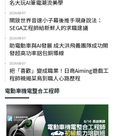
名大玩AI筆電潮流美學
2026-08-07
開放世界音速小子幕後推手現身說法：
SEGA工程師給新鮮人的求職建議
2026-08-07
助電動車與AI發展 成大洪飛義團隊成功開
發超高功率鋁包銅導線
2026-08-07
把「喜歡」變成職業！日商Aiming遊戲工
程師親揭菜鳥到職人心路歷程
電動車機電整合工程師