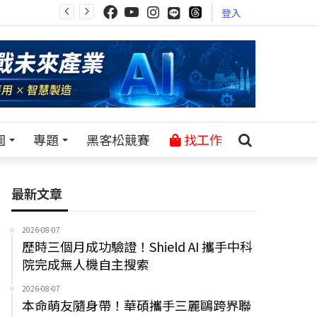
登入
園
專題
黑客松競賽
找工作
最新文章
2026-08-07
歷時三個月成功驗證！Shield AI 攜手中科
院完成無人機自主搜索
2026-08-07
本命萌友隨身帶！華碩攜手三麗鷗跨界聯