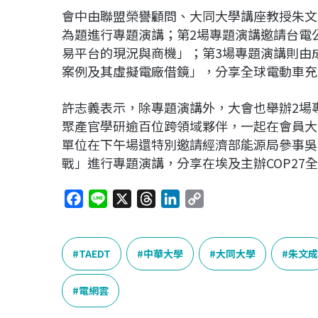
會中由聯盟榮譽顧問、大同大學講座教授朱文
為題進行專題演講；第2場專題演講邀請台電
易平台的現況與商機」；第3場專題演講則由
案例及其虛擬電廠借鏡」，分享全球電動車充
許志義表示，除專題演講外，大會也舉辦2場
聚產官學研逾百位跨領域夥伴，一起在會員大
單位在下午場還特別邀請經濟部能源局參事吳
戰」進行專題演講，分享在埃及主辦COP27
F
L
X
T
L
C
a
i
h
i
o
c
n
r
n
p
e
e
e
k
y
TAEDT
中華大學
大同大學
朱文成
b
a
e
L
o
d
d
i
電網雲
o
s
I
n