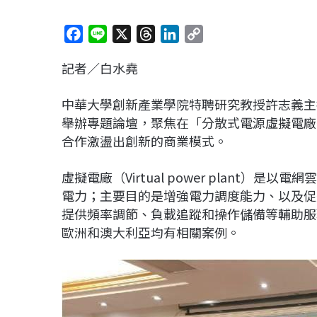
F
L
X
T
L
C
a
i
h
i
o
記者／白水堯
c
n
r
n
p
e
e
e
k
y
中華大學創新產業學院特聘研究教授許志義主
b
a
e
L
舉辦專題論壇，聚焦在「分散式電源虛擬電廠
o
d
d
i
合作激盪出創新的商業模式。
o
s
I
n
k
n
k
虛擬電廠（Virtual power plant
電力；主要目的是增強電力調度能力、以及促
提供頻率調節、負載追蹤和操作儲備等輔助服
歐洲和澳大利亞均有相關案例。