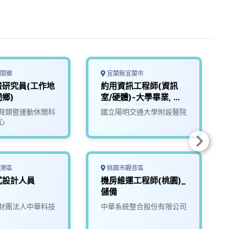
間鄉
宜蘭縣宜蘭市
畫研究員(工作地
約用資訊工程師(資訊
鄉)
室/硬體)-大學畢業, 正
式任用⽉薪約45000元
鞋類暨運動休閒科
國立陽明交通大學附設醫院
(含績效,視個⼈表現調
心
整)
港區
桃園市觀音區
式設計人員
機房維運工程師(桃園)_
儲備
財團法人中華科技
中華系統整合股份有限公司