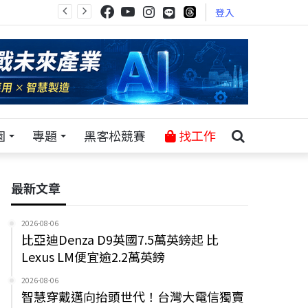
登入
園
專題
黑客松競賽
找工作
最新文章
2026-08-06
比亞迪Denza D9英國7.5萬英鎊起 比
Lexus LM便宜逾2.2萬英鎊
2026-08-06
智慧穿戴邁向抬頭世代！台灣大電信獨賣