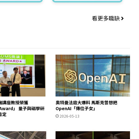
看更多職缺
瑞講座教授榮獲
奧特曼法庭大爆料 馬斯克曾想把
S Award」 量子與磁學研
OpenAI「傳位子女」
肯定
2026-05-13