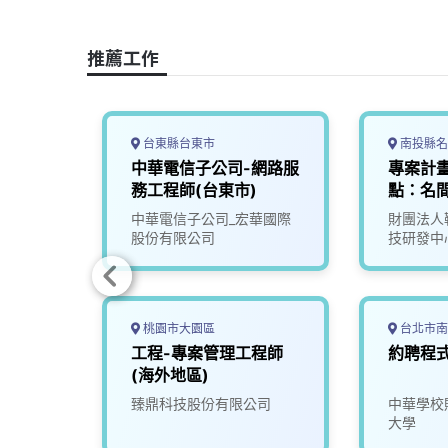
k
n
k
推薦工作
台東縣台東市
南投縣名
網路服
中華電信子公司-網路服
專案計
務工程師(台東市)
點：名間
華國際
中華電信子公司_宏華國際
財團法人
股份有限公司
技研發中
桃園市大園區
台北市南
生能源
工程-專案管理工程師
約聘程
)
(海外地區)
究院
臻鼎科技股份有限公司
中華學校
大學