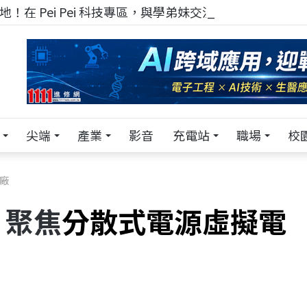
！在 Pei Pei 科技專區，與學弟妹交流最硬核的技術
尖端
產業
影音
充電站
職場
校
廠
 聚焦
分散式電源虛擬電