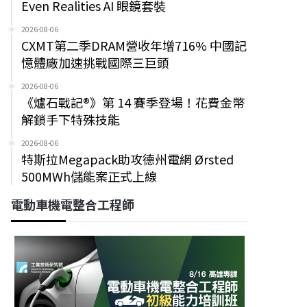
Even Realities AI 眼鏡套裝
2026-08-06
CXMT第二季DRAM營收年增716% 中國記
憶體廠加速挑戰國際三巨頭
2026-08-06
《爐石戰記®》第 14 賽季登場！花費金幣
解鎖手下特殊技能
2026-08-06
特斯拉Megapack助攻德州電網 Ørsted
500MWh儲能案正式上線
電動車機電整合工程師