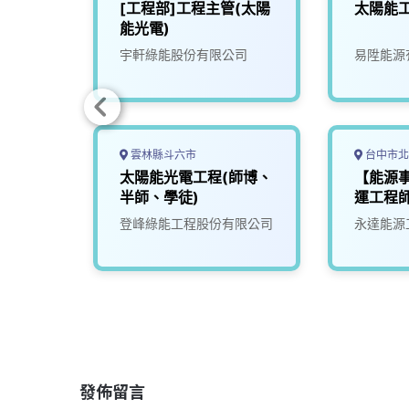
統)_
[工程部]工程主管(太陽
太陽能
公司
能光電)
份有限
宇軒綠能股份有限公司
易陞能源
雲林縣斗六市
台中市北
源工程
太陽能光電工程(師博、
【能源
半師、學徒)
運工程
司
登峰綠能工程股份有限公司
永達能源
發佈留言