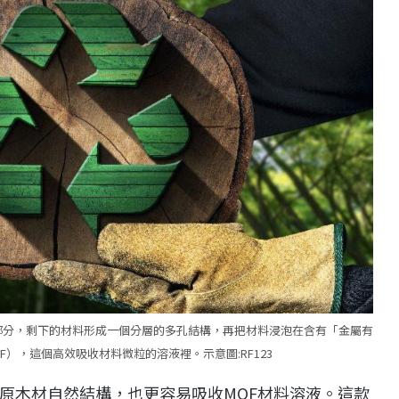
部分，剩下的材料形成一個分層的多孔結構，再把材料浸泡在含有「金屬有
rk, MOF），這個高效吸收材料微粒的溶液裡。示意圖:RF123
原木材自然結構，也更容易吸收MOF材料溶液。這款