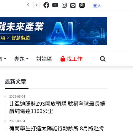
登入
園
專題
討論區
找工作
最新文章
2026-08-04
比亞迪騰勢Z9S開放預購 號稱全球最長續
航純電達1100公里
2026-08-04
荷蘭學生打造太陽能行動診所 8月將赴肯