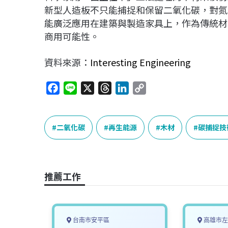
新型人造板不只能捕捉和保留二氧化碳，對氮
能廣泛應用在建築與製造家具上，作為傳統材
商用可能性。
資料來源：
Interesting Engineering
F
L
X
T
L
C
a
i
h
i
o
c
n
r
n
p
e
e
e
k
y
二氧化碳
再生能源
木材
碳捕捉技
b
a
e
L
o
d
d
i
o
s
I
n
推薦工作
k
n
k
台南市安平區
高雄市左