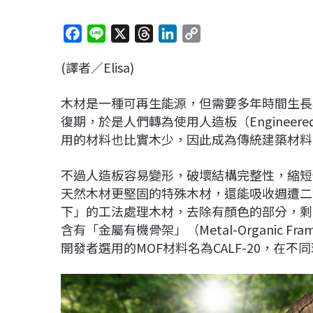
F
L
X
T
L
C
a
i
h
i
o
(譯者／Elisa)
c
n
r
n
p
e
e
e
k
y
木材是一種可再生能源，但需要多年時間生長
b
a
e
L
復期，於是人們轉為使用人造板（Engineer
o
d
d
i
用的材料也比實木少，因此成為傳統建築材料
o
s
I
n
k
n
k
不過人造板容易變形，破壞結構完整性，縮短
天然木材更堅固的特殊木材，還能吸收週遭二
下」的工法處理木材，去除有顏色的部分，剩
含有「金屬有機骨架」（Metal-Organic F
開發者選用的MOF材料名為CALF-20，在