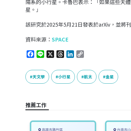
陽系的小行星。卡魯巴表示：「如果這些天體
星。」
該研究於2025年5月21日發表於arXiv，
資料來源：
SPACE
F
L
X
T
L
C
a
i
h
i
o
c
n
r
n
p
e
e
e
k
y
天文學
小行星
航太
金星
b
a
e
L
o
d
d
i
o
s
I
n
推薦工作
k
n
k
高雄市路竹區
台南市山