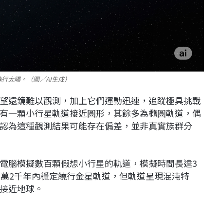
行太陽。（圖／AI生成）
望遠鏡難以觀測，加上它們運動迅速，追蹤極具挑戰
有一顆小行星軌道接近圓形，其餘多為橢圓軌道，偶
認為這種觀測結果可能存在偏差，並非真實族群分
電腦模擬數百顆假想小行星的軌道，模擬時間長達3
1萬2千年內穩定繞行金星軌道，但軌道呈現混沌特
接近地球。