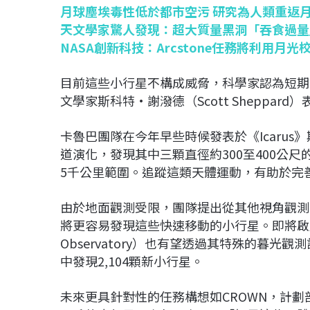
月球塵埃毒性低於都市空污 研究為人類重返
天文學家驚人發現：超大質量黑洞「吞食過量
NASA創新科技：Arcstone任務將利用月
目前這些小行星不構成威脅，科學家認為短期
文學家斯科特·謝潑德（Scott Sheppa
卡魯巴團隊在今年早些時候發表於《Icaru
道演化，發現其中三顆直徑約300至400公
5千公里範圍。追蹤這類天體運動，有助於完
由於地面觀測受限，團隊提出從其他視角觀測
將更容易發現這些快速移動的小行星。即將啟用的維
Observatory）也有望透過其特殊的暮
中發現2,104顆新小行星。
未來更具針對性的任務構想如CROWN，計