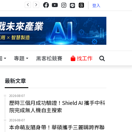
登入
園
專題
黑客松競賽
找工作
最新文章
2026-08-07
歷時三個月成功驗證！Shield AI 攜手中科
院完成無人機自主搜索
2026-08-07
本命萌友隨身帶！華碩攜手三麗鷗跨界聯