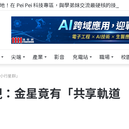
！在 Pei Pei 科技專區，與學弟妹交流最硬核的技術
尖端
產業
影音
充電站
職場
校
小行星群」
現：金星竟有「共享軌道