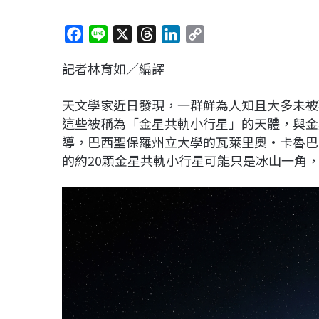
F
L
X
T
L
C
a
i
h
i
o
記者林育如／編譯
c
n
r
n
p
e
e
e
k
y
天文學家近日發現，一群鮮為人知且大多未被
b
a
e
L
這些被稱為「金星共軌小行星」的天體，與金
o
d
d
i
導，巴西聖保羅州立大學的瓦萊里奧·卡魯巴（Va
o
s
I
n
的約20顆金星共軌小行星可能只是冰山一角
k
n
k