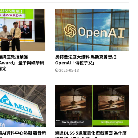
瑞講座教授榮獲
奧特曼法庭大爆料 馬斯克曾想把
S Award」 量子與磁學研
OpenAI「傳位子女」
肯定
2026-05-13
AI資料中心熱潮 觀音新
輝達DLSS 5過度美化遊戲畫面 為什麼