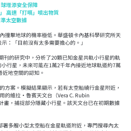
月球增添安全保障
」 高速「打嗝」噴出物質
光校準太空數據
內撞擊地球的機率極低。華盛頓卡內基科學研究所天
rd）表示：「目前沒有太多需要擔心的。」
s》期刊的研究中，分析了20顆已知金星共軌小行星的軌
尺的小行星，未來可能在1萬2千年內接近地球軌道約7萬
善近地空間的認知。
的方案。模擬結果顯示，若有太空船繞行金星附近，
拉·魯賓天文台（Vera C. Rubin
光觀測計畫，捕捉部分隱藏小行星。該天文台已在初期數據
劃部署多艘小型太空船在金星軌道附近，專門搜尋內太