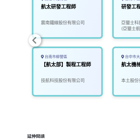
(月薪
航太研發工程師
研發工
面議)
公司
震南鐵線股份有限公司
亞獵士科
(亞獵士航
台南市柳營區
台中市大
太產業推
【航太部】製程工程師
航太機
【派駐
組】
究發展
技航科技股份有限公司
本土股份
延伸閱讀