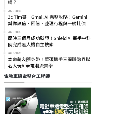
嗎？
2026-08-08
3c Tim哥｜Gmail AI 完整攻略！Gemini
幫你讀信、回信、整理行程與一鍵比價
2026-08-07
歷時三個月成功驗證！Shield AI 攜手中科
院完成無人機自主搜索
2026-08-07
本命萌友隨身帶！華碩攜手三麗鷗跨界聯
名大玩AI筆電潮流美學
電動車機電整合工程師