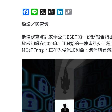
F
L
X
T
L
C
a
i
h
i
o
編譯／鄭智懷
c
n
r
n
p
e
e
e
k
y
斯洛伐克資訊安全公司ESET的一份新報告指出，
b
a
e
L
於該組織在2023年1月開始的一連串社交工程（So
o
d
d
i
MQsTTang，正在入侵保加利亞、澳洲與台
o
s
I
n
k
n
k