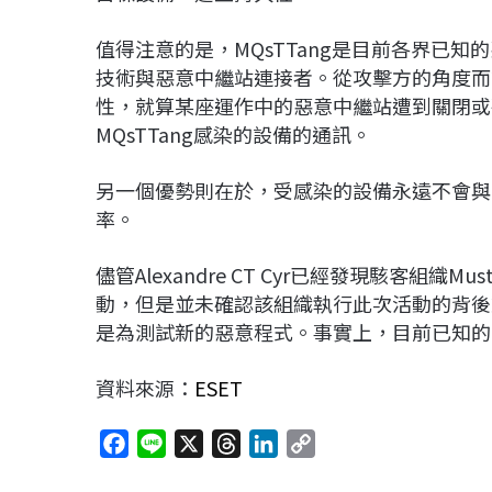
值得注意的是，MQsTTang是目前各界已知
技術與惡意中繼站連接者。從攻擊方的角度而
性，就算某座運作中的惡意中繼站遭到關閉或
MQsTTang感染的設備的通訊。
另一個優勢則在於，受感染的設備永遠不會與
率。
儘管Alexandre CT Cyr已經發現駭客組織Mu
動，但是並未確認該組織執行此次活動的背後動機。
是為測試新的惡意程式。事實上，目前已知的M
資料來源：
ESET
F
L
X
T
L
C
a
i
h
i
o