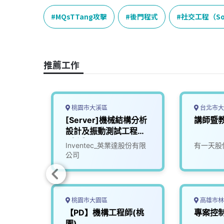
c
n
r
n
p
e
e
e
k
y
MQsTTang攻擊
後門程式
社交工程（Soci
b
a
e
L
o
d
d
i
o
s
I
n
推薦工作
k
n
k
桃園市大溪區
台北市大
幹部
[Server]機械結構分析
講師暨
設計及振動測試工程師
(大溪)
司
Inventec_英業達股份有限
有一天股
公司
桃園市大園區
高雄市林
管工程
【PD】機構工程師(桃
專案控
園)