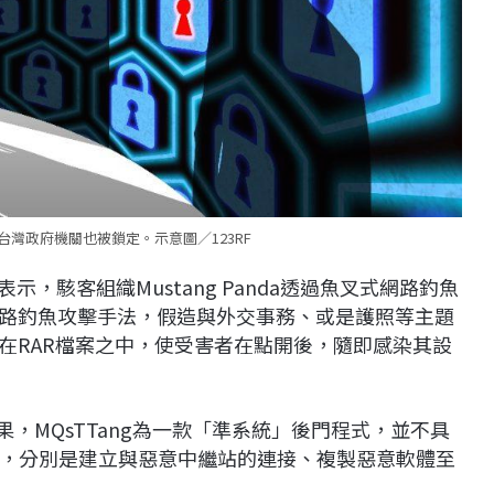
 台灣政府機關也被鎖定。示意圖／123RF
sTTang表示，駭客組織Mustang Panda透過魚叉式網路釣魚
象的網路釣魚攻擊手法，假造與外交事
務、或是護照等主題
藏在RAR檔案之中，使受害者在點開後，隨即感染其設
g的研究結果，MQsTTang為一款「準系統」後門程式，並不具
，分別是建立與惡意中繼站的連接、複製惡意軟體至