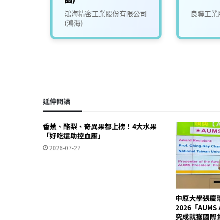
份有限
鴻海精密工業股份有限公司
良聯工業
(鴻海)
延伸閱讀
香蕉、酪梨、奇異果都上榜！4大水果
「好吃還助控血壓」
2026-07-27
中原大學張慶
2026「AUM
究成就獲國際