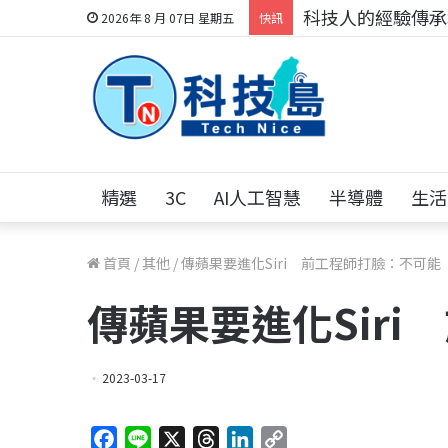
科技人的經驗傳承地
2026年 8 月 07日 星期五
快訊
精選
3C
AI人工智慧
半導體
生活
首頁
/
其他
/
傳蘋果要進化Siri 前工程師打臉：不可能
傳蘋果要進化Sir
2023-03-17
F
L
X
T
L
C