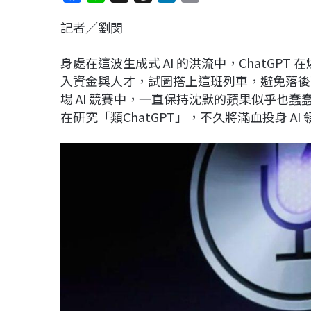
a
i
h
i
o
記者／劉閔
c
n
r
n
p
e
e
e
k
y
身處在這波生成式 AI 的洪流中，ChatGP
b
a
e
L
入資金與人才，試圖搭上這班列車，避免落後而
o
d
d
i
場 AI 競賽中，一直保持沈默的蘋果似乎也
o
s
I
n
在研究「類ChatGPT」，不久將滿血投身 AI
k
n
k