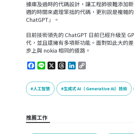
據庫及過時的代碼設計，讓工程師很難添加新
週的時間來處理笨拙的代碼，更別說是複雜的應用
ChatGPT」。
目前技術領先的 ChatGPT 日前已經升級至
代，並且還擁有多項新功能。面對如此大的差
步上與 nokia 相同的道路。
F
L
X
T
L
C
a
i
h
i
o
c
n
r
n
p
e
e
e
k
y
人工智慧
生成式 AI（ Generative AI）技術
b
a
e
L
o
d
d
i
o
s
I
n
推薦工作
k
n
k