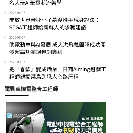
名大玩AI筆電潮流美學
2026-08-07
開放世界音速小子幕後推手現身說法：
SEGA工程師給新鮮人的求職建議
2026-08-07
助電動車與AI發展 成大洪飛義團隊成功開
發超高功率鋁包銅導線
2026-08-07
把「喜歡」變成職業！日商Aiming遊戲工
程師親揭菜鳥到職人心路歷程
電動車機電整合工程師