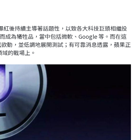
T 在爆紅後持續主導著話題性，以致各大科技巨頭相繼投
成為犧牲品，當中包括微軟、Google 等。而在這
蠢蠢欲動，並低調地展開測試；有可靠消息透露，蘋果正
 領域的戰場上。