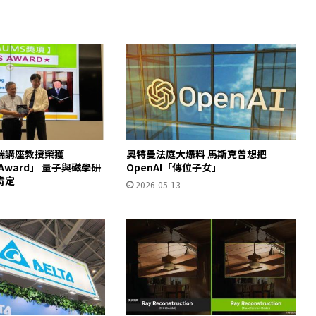
瑞講座教授榮獲
奧特曼法庭大爆料 馬斯克曾想把
S Award」 量子與磁學研
OpenAI「傳位子女」
肯定
2026-05-13