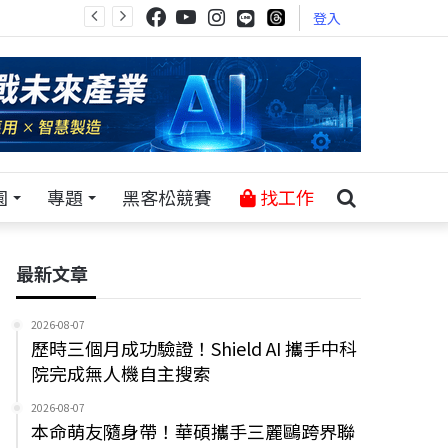
登入
園
專題
黑客松競賽
找工作
最新文章
2026-08-07
歷時三個月成功驗證！Shield AI 攜手中科
院完成無人機自主搜索
2026-08-07
本命萌友隨身帶！華碩攜手三麗鷗跨界聯