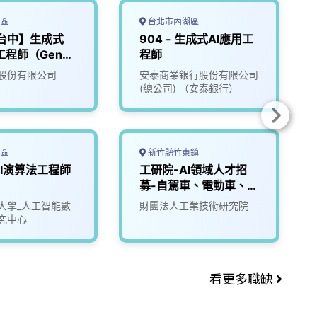
區
台北市內湖區
台中】生成式
904 - 生成式AI應用工
工程師（GenAI
程師
eer｜LLM／
股份有限公司
安泰商業銀行股份有限公司
／RAG）
(總公司) （安泰銀行）
區
新竹縣竹東鎮
I演算法工程師
工研院-AI領域人才招
募-自駕車、電動車、機
器人、生成式AI
大學_人工智能數
財團法人工業技術研究院
究中心
看更多職缺