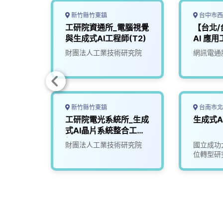
新竹縣竹東鎮
台中市西
程師
工研院資通所_電腦視覺
【台北/
與生成式AI工程師(T2)
AI 應用
Engin
財團法人工業技術研究院
網訊電通
Agent
新竹縣竹東鎮
台南市北
 IT
工研院電光系統所_生成
生成式A
優化工
式AI晶片系統整合工程
師(R300)
限公司
財團法人工業技術研究院
國立成功
券/永豐
位轉型研