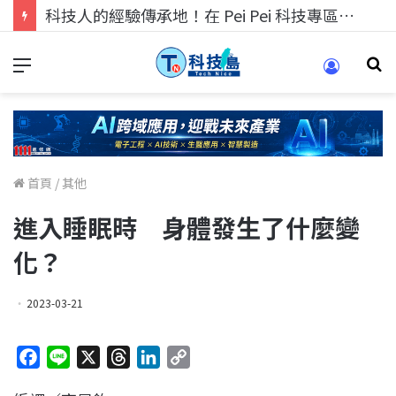
科技人找工作，就到TECH+ 科技專區!
首頁
/
其他
進入睡眠時 身體發生了什麼變
化？
2023-03-21
F
L
X
T
L
C
a
i
h
i
o