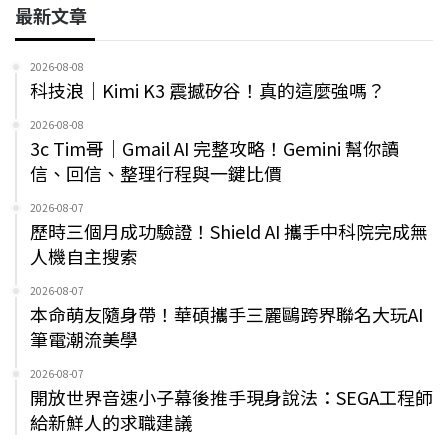
最新文章
2026-08-08
科技浪｜Kimi K3 震撼矽谷！真的這麼強嗎？
2026-08-08
3c Tim哥｜Gmail AI 完整攻略！Gemini 幫你讀
信、回信、整理行程與一鍵比價
2026-08-07
歷時三個月成功驗證！Shield AI 攜手中科院完成無
人機自主搜索
2026-08-07
本命萌友隨身帶！華碩攜手三麗鷗跨界聯名大玩AI
筆電潮流美學
2026-08-07
開放世界音速小子幕後推手現身說法：SEGA工程師
給新鮮人的求職建議