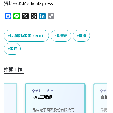
資料來源:
MedicalXpress
F
L
X
T
L
C
a
i
h
i
o
c
n
r
n
p
e
e
e
k
y
快速眼動睡眠（REM）
抑鬱症
早逝
b
a
e
L
o
d
d
i
睡眠
o
s
I
n
k
n
k
推薦工作
新北市中和區
新竹縣
FAE工程師
自動化
品威電子國際股份有限公司
易捷系