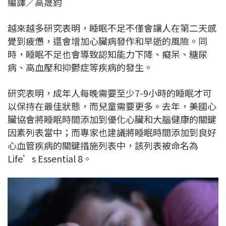
編譯／高晟鈞
c
n
r
n
p
e
e
e
k
y
越來越多研究表明，睡眠不足不僅會讓人在第二天感
b
a
e
L
覺到疲憊，還會增加心臟病發作和早逝的風險。同
o
d
d
i
時，睡眠不足也會導致認知能力下降、癡呆、糖尿
o
s
I
n
病、高血壓和抑鬱症等疾病的發生。
k
n
k
研究表明，成年人每晚需要至少7-9小時的睡眠才可
以保持在最佳狀態，而兒童需要更多。去年，美國心
臟協會將睡眠時間添加到優化心臟和大腦健康的關鍵
因素列表當中；而專家也建議將睡眠時間添加到良好
心血管疾病的關鍵措施列表中，該列表被命名為
Life’s Essential 8。