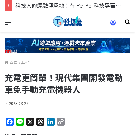
科技人的經驗傳承地！在 Pei Pei 科技專區，與學弟妹交流最硬核的技術
首頁
/
其他
充電更簡單！現代集團開發電動
車免手動充電機器人
2023-03-27
F
L
X
T
L
C
a
i
h
i
o