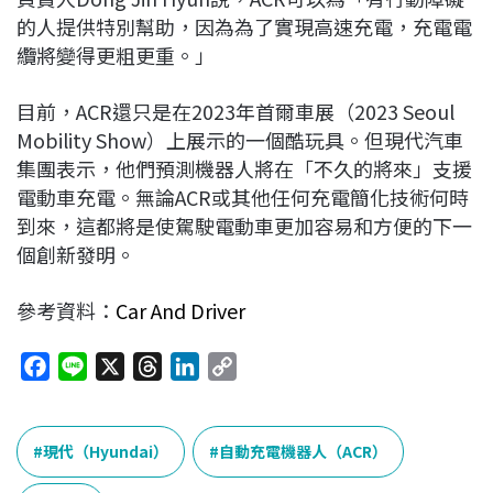
的人提供特別幫助，因為為了實現高速充電，充電電
纜將變得更粗更重。」
目前，ACR還只是在2023年首爾車展（2023 Seoul
Mobility Show）上展示的一個酷玩具。但現代汽車
集團表示，他們預測機器人將在「不久的將來」支援
電動車充電。無論ACR或其他任何充電簡化技術何時
到來，這都將是使駕駛電動車更加容易和方便的下一
個創新發明。
參考資料：
Car And Driver
F
L
X
T
L
C
a
i
h
i
o
c
n
r
n
p
e
e
e
k
y
現代（Hyundai）
自動充電機器人（ACR）
b
a
e
L