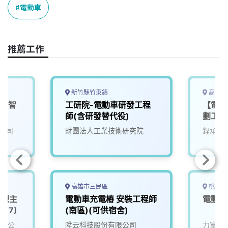
o
d
d
i
電動車
o
s
I
n
k
n
k
推薦工作
新竹縣竹東鎮
高雄市
班】智
工研院-電動車研發工程
【電動
EV
師(含研發替代役)
劃工程
公司
財團法人工業技術研究院
鋥承股
高雄市三民區
桃園市
發課主
電動車充電樁 安裝工程師
電動車
017)
(南區)(可供宿舍)
有限公
陞云科技股份有限公司
力富得