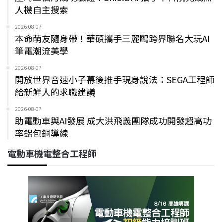
人機自主搜索
2026-08-07
本命萌友隨身帶！華碩攜手三麗鷗跨界聯名大玩AI
筆電潮流美學
2026-08-07
開放世界音速小子幕後推手現身說法：SEGA工程師
給新鮮人的求職建議
2026-08-07
助電動車與AI發展 成大洪飛義團隊成功開發超高功
率鋁包銅導線
電動車機電整合工程師