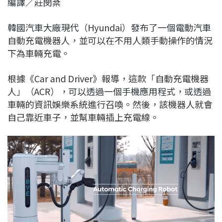
編譯／莊閔棻
c
n
r
n
p
e
e
e
k
y
韓國汽車大廠現代（Hyundai）發布了一個電動汽車
b
a
e
L
自動充電機器人，並可以在不用人類手動操作的情況
o
d
d
i
下為車輛充電。
o
s
I
n
k
n
k
根據《Car and Driver》報導，這款「自動充電機器
人」（ACR），可以透過一個手機應用程式，或透過
車輛的資訊娛樂系統進行召喚。然後，該機器人就會
自己靠近車子，並幫車輛插上充電線。