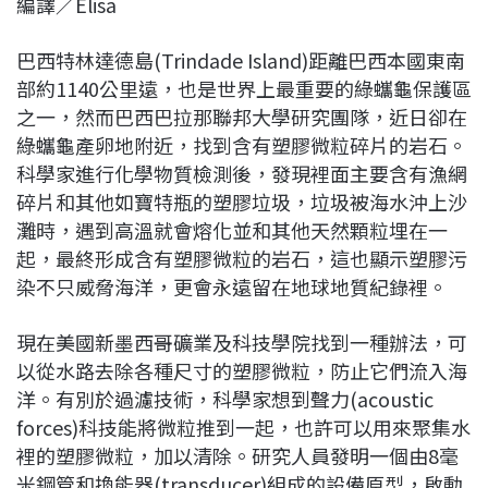
編譯／Elisa
c
n
r
n
p
e
e
e
k
y
巴西特林達德島(Trindade Island)距離巴西本國東南
b
a
e
L
部約1140公里遠，也是世界上最重要的綠蠵龜保護區
o
d
d
i
之一，然而巴西巴拉那聯邦大學研究團隊，近日卻在
o
s
I
n
綠蠵龜產卵地附近，找到含有塑膠微粒碎片的岩石。
k
n
k
科學家進行化學物質檢測後，發現裡面主要含有漁網
碎片和其他如寶特瓶的塑膠垃圾，垃圾被海水沖上沙
灘時，遇到高溫就會熔化並和其他天然顆粒埋在一
起，最終形成含有塑膠微粒的岩石，這也顯示塑膠污
染不只威脅海洋，更會永遠留在地球地質紀錄裡。
現在美國新墨西哥礦業及科技學院找到一種辦法，可
以從水路去除各種尺寸的塑膠微粒，防止它們流入海
洋。有別於過濾技術，科學家想到聲力(acoustic
forces)科技能將微粒推到一起，也許可以用來聚集水
裡的塑膠微粒，加以清除。研究人員發明一個由8毫
米鋼管和換能器(transducer)組成的設備原型，啟動