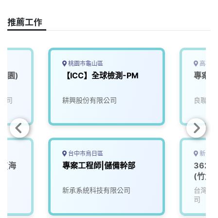
k
n
k
推薦工作
桃園市龜山區
高雄市
桃園)
【ICC】全球檢測-PM
專案控
公司
耕興股份有限公司
良聯工
台中市烏日區
新竹縣
師(海
專案工程師|儲備幹部
362
(竹北)
新承系統科技有限公司
台灣矽
司