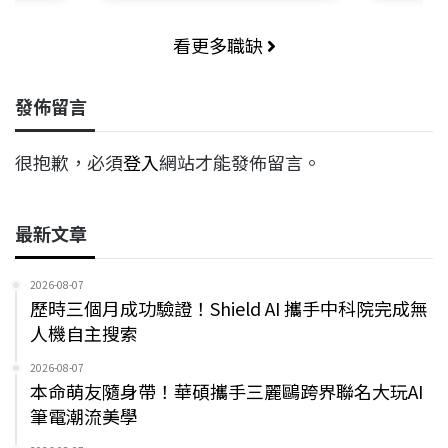
看更多職缺
發佈留言
很抱歉，必須
登入
網站才能發佈留言。
最新文章
2026-08-07
歷時三個月成功驗證！Shield AI 攜手中科院完成無
人機自主搜索
2026-08-07
本命萌友隨身帶！華碩攜手三麗鷗跨界聯名大玩AI
筆電潮流美學