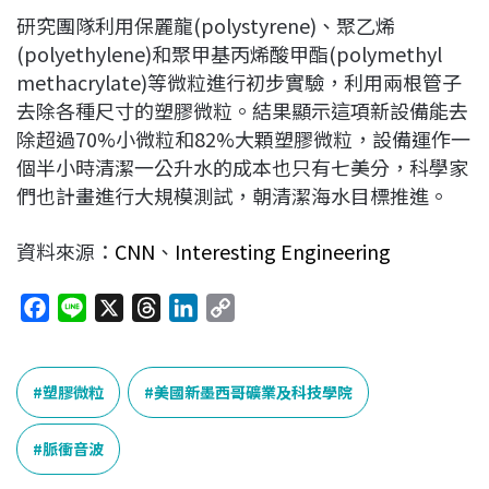
研究團隊利用保麗龍(polystyrene)、聚乙烯
(polyethylene)和聚甲基丙烯酸甲酯(polymethyl
methacrylate)等微粒進行初步實驗，利用兩根管子
去除各種尺寸的塑膠微粒。結果顯示這項新設備能去
除超過70%小微粒和82%大顆塑膠微粒，設備運作一
個半小時清潔一公升水的成本也只有七美分，科學家
們也計畫進行大規模測試，朝清潔海水目標推進。
資料來源：
CNN
、
Interesting Engineering
F
L
X
T
L
C
a
i
h
i
o
c
n
r
n
p
e
e
e
k
y
塑膠微粒
美國新墨西哥礦業及科技學院
b
a
e
L
o
d
d
i
脈衝音波
o
s
I
n