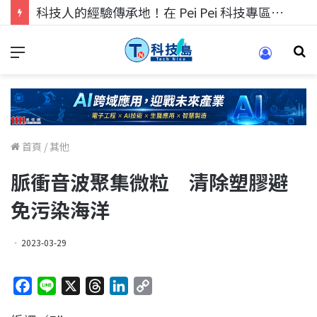
科技人的經驗傳承地！在 Pei Pei 科技專區，與學弟妹交流最硬核的技術
首頁
/
其他
脈衝音波聚集微粒 清除塑膠避
免污染海洋
2023-03-29
F
L
X
T
L
C
a
i
h
i
o