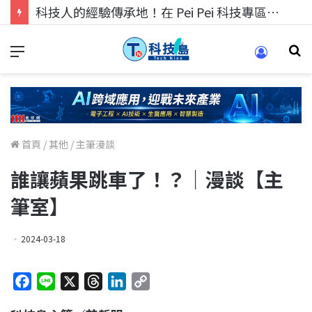
科技人的經驗傳承地！在 Pei Pei 科技專區，與學弟妹交流最硬核的技術
首頁
/
其他
/
主筆漫談
誰讓蘋果跳車了！？｜漫談【主
筆室】
2024-03-18
F
L
X
T
L
C
a
i
h
i
o