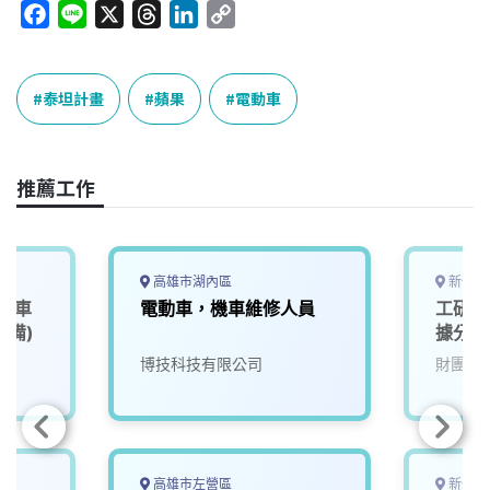
F
L
X
T
L
C
a
i
h
i
o
c
n
r
n
p
e
e
e
k
y
泰坦計畫
蘋果
電動車
b
a
e
L
o
d
d
i
o
s
I
n
推薦工作
k
n
k
高雄市湖內區
新竹縣
、機車
電動車，機車維修人員
工研院
設備)
據分析
博技科技有限公司
財團法
高雄市左營區
新竹縣