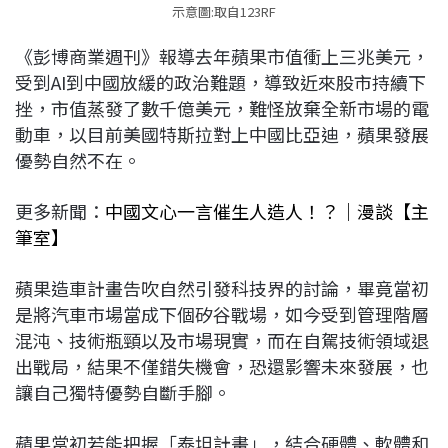
示意圖:取自123RF
《彭博商業週刊》報導去年蘋果市值衝上三兆美元，
受到AI到中國放緩的政治難題，導致近來股市持續下
挫，市值蒸發了數千億美元，難怪放棄全新市場的電
動車，以目前美國特斯拉對上中國比亞迪，蘋果發展
優勢自然不在。
更多新聞：
中國文心一言催生人造人！？｜漫談【主
筆室】
蘋果造車計畫告吹自然引發科技界的討論，畢竟當初
是將汽車市場當成下個矽谷戰場，如今受到管理階層
混沌、技術瓶頸以及市場現實，而在自駕技術領域退
出戰局，結果不僅錯失機會，恐還影響未來發展，也
讓自己獨特優勢自斷手腳。
蘋果當初若能把握「泰坦計畫」，結合硬體、軟體和