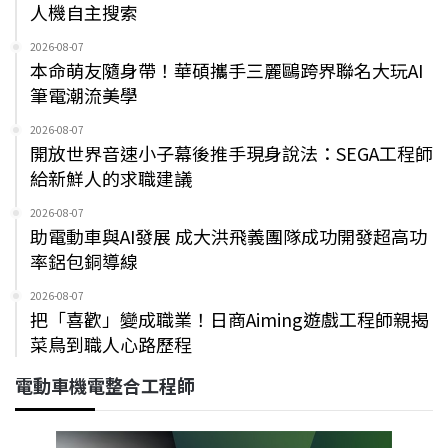
人機自主搜索
2026-08-07
本命萌友隨身帶！華碩攜手三麗鷗跨界聯名大玩AI
筆電潮流美學
2026-08-07
開放世界音速小子幕後推手現身說法：SEGA工程師
給新鮮人的求職建議
2026-08-07
助電動車與AI發展 成大洪飛義團隊成功開發超高功
率鋁包銅導線
2026-08-07
把「喜歡」變成職業！日商Aiming遊戲工程師親揭
菜鳥到職人心路歷程
電動車機電整合工程師