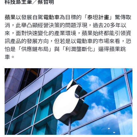
科技島主筆／蔡哲明
c
n
r
n
p
e
e
e
k
y
蘋果
以發展自駕
電動車
為目標的「
泰坦計畫
」驚傳取
b
a
e
L
消，此舉凸顯經營決策的問題浮現，過去20多年以
o
d
d
i
來，面對快速變化的產業環境，蘋果始終都能引領資
o
s
I
n
訊產品的發展方向，但若是以電動車的市場來看，恐
k
n
k
怕是「供應鏈布局」與「利潤壟斷化」逼得蘋果跳
車。