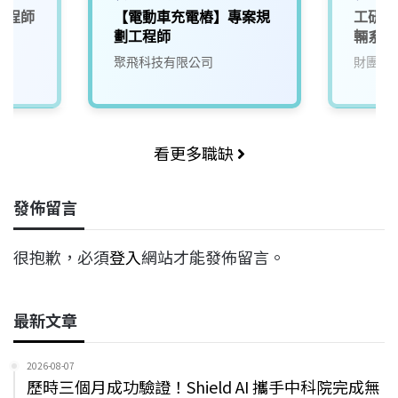
工程師
【電動車充電樁】專案規
工研院
劃工程師
輛系統
(D400
聚飛科技有限公司
財團法
看更多職缺
發佈留言
很抱歉，必須
登入
網站才能發佈留言。
最新文章
2026-08-07
歷時三個月成功驗證！Shield AI 攜手中科院完成無