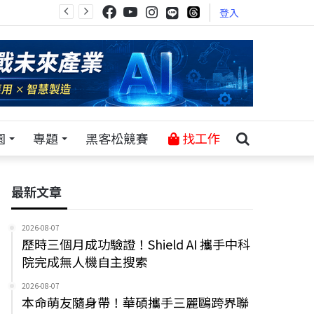
登入
園
專題
黑客松競賽
找工作
最新文章
2026-08-07
歷時三個月成功驗證！Shield AI 攜手中科
院完成無人機自主搜索
2026-08-07
本命萌友隨身帶！華碩攜手三麗鷗跨界聯