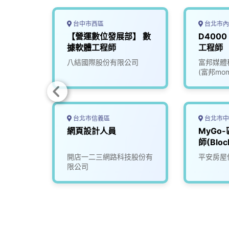
台中市西區
台北市內
 AI
【營運數位發展部】 數
D4000
整合
據軟體工程師
工程師
有限公
八結國際股份有限公司
富邦媒體
(富邦mom
台北市信義區
台北市中
學家
網頁設計人員
MyGo
師(Bloc
Engine
限公司
開店一二三網路科技股份有
平安房屋
限公司