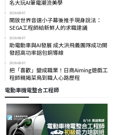
名大玩AI筆電潮流美學
2026-08-07
開放世界音速小子幕後推手現身說法：
SEGA工程師給新鮮人的求職建議
2026-08-07
助電動車與AI發展 成大洪飛義團隊成功開
發超高功率鋁包銅導線
2026-08-07
把「喜歡」變成職業！日商Aiming遊戲工
程師親揭菜鳥到職人心路歷程
電動車機電整合工程師