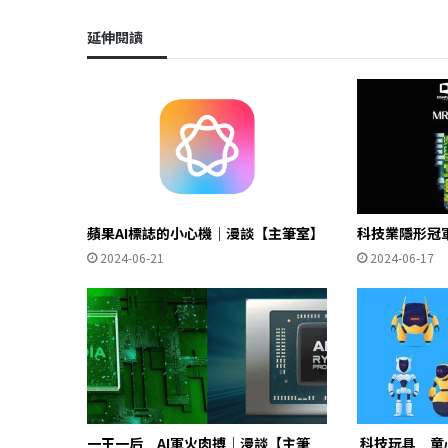
延伸閱讀
蘋果AI標誌的小心機｜漫談【主筆室】
科技業隱形冠
2024-06-21
2024-06-17
一王一后 AI軍火肉搏｜漫談【主筆
科技玩具 童