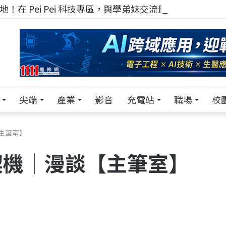
！在 Pei Pei 科技專區，與學弟妹交流最硬核的技術
尖端
產業
影音
充電站
職場
校
主筆室】
契機｜漫談【主筆室】