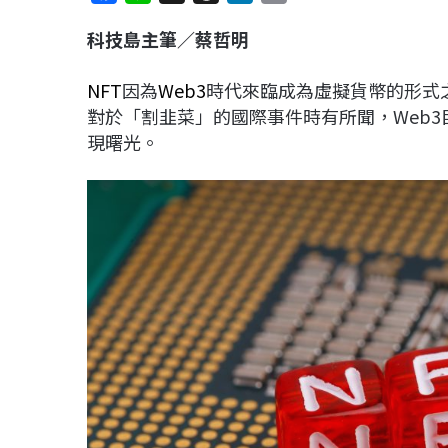
a
i
h
i
o
科技島主筆／蔡哲明
c
n
r
n
p
e
e
e
k
y
NFT
因為
Web3
時代來臨成為虛擬貨幣的形式
b
a
e
L
對於「割韭菜」的國際事件時有所聞，Web3
o
d
d
i
現曙光。
o
s
I
n
k
n
k