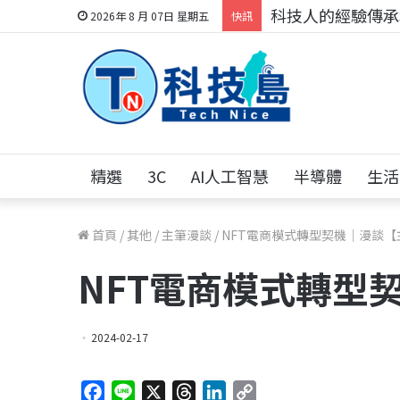
科技人的經驗傳承地
2026年 8 月 07日 星期五
快訊
精選
3C
AI人工智慧
半導體
生活
首頁
/
其他
/
主筆漫談
/
NFT電商模式轉型契機｜漫談【
NFT電商模式轉型
2024-02-17
F
L
X
T
L
C