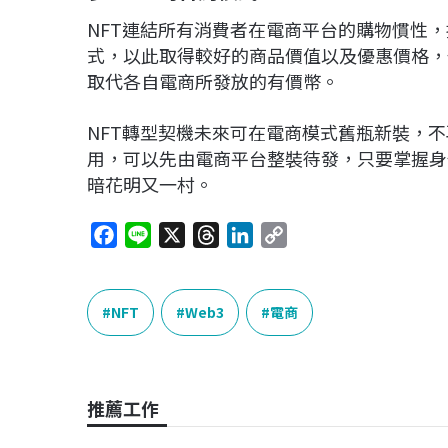
NFT連結所有消費者在電商平台的購物慣性
式，以此取得較好的商品價值以及優惠價格，
取代各自電商所發放的有價幣。
NFT轉型契機未來可在電商模式舊瓶新裝，
用，可以先由電商平台整裝待發，只要掌握身
暗花明又一村。
F
L
X
T
L
C
a
i
h
i
o
c
n
r
n
p
e
e
e
k
y
NFT
Web3
電商
b
a
e
L
o
d
d
i
o
s
I
n
推薦工作
k
n
k