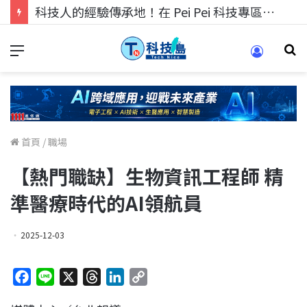
科技人的經驗傳承地！在 Pei Pei 科技專區，與學弟妹交流最硬核的技術
首頁
/
職場
【熱門職缺】生物資訊工程師 精
準醫療時代的AI領航員
2025-12-03
F
L
X
T
L
C
a
i
h
i
o