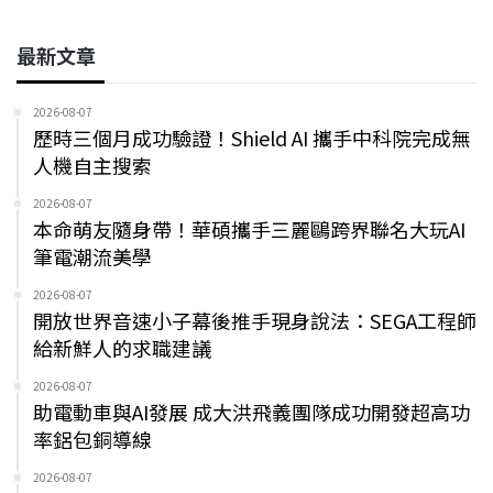
最新文章
2026-08-07
歷時三個月成功驗證！Shield AI 攜手中科院完成無
人機自主搜索
2026-08-07
本命萌友隨身帶！華碩攜手三麗鷗跨界聯名大玩AI
筆電潮流美學
2026-08-07
開放世界音速小子幕後推手現身說法：SEGA工程師
給新鮮人的求職建議
2026-08-07
助電動車與AI發展 成大洪飛義團隊成功開發超高功
率鋁包銅導線
2026-08-07