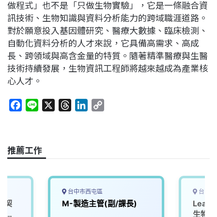
做程式」也不是「只做生物實驗」，它是一條融合資
訊技術、生物知識與資料分析能力的跨域職涯道路。
對於願意投入基因體研究、醫療大數據、臨床檢測、
自動化資料分析的人才來說，它具備高需求、高成
長、跨領域與高含金量的特質。隨著精準醫療與生醫
技術持續發展，生物資訊工程師將越來越成為產業核
心人才。
F
L
X
T
L
C
a
i
h
i
o
c
n
r
n
p
e
e
e
k
y
推薦工作
b
a
e
L
o
d
d
i
o
s
I
n
k
n
k
台中市西屯區
台南市
(契
M-製造主管(副/課長)
Lead M
5年
生物分