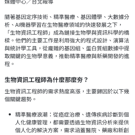
媒體中心／台北報導
c
n
r
n
p
e
e
e
k
y
隨著基因定序技術、精準醫療、基因體學、大數據分
b
a
e
L
析、AI機器學習在生物醫療領域的快速發展之下，
o
d
d
i
「生物資訊工程師」成為鏈接生物學與資訊科學的橋
o
s
I
n
樑。他們的主要工作是利用強大的程式設計、演算法
k
n
k
與統計學工具，從龐雜的基因組、蛋白質組數據中提
取關鍵的生物學意義，推動精準醫療與新藥開發的進
程。
生物資訊工程師為什麼那麼夯？
生物資訊工程師的需求熱度高漲，主要歸因於以下幾
個關鍵趨勢。
精準醫療浪潮：從癌症治療、遺傳疾病診斷到個
人化健康管理，都需要透過生物資訊分析來提供
個人化的解決方案，需求涵蓋醫院、藥廠和新創