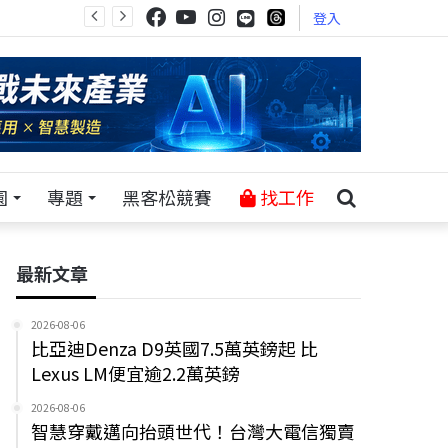
登入
園
專題
黑客松競賽
找工作
最新文章
2026-08-06
比亞迪Denza D9英國7.5萬英鎊起 比
Lexus LM便宜逾2.2萬英鎊
2026-08-06
智慧穿戴邁向抬頭世代！台灣大電信獨賣