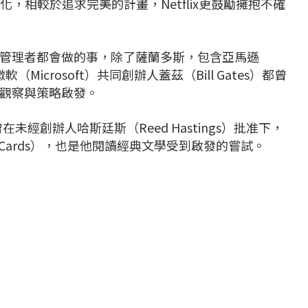
文化，相較於追求完美的計畫，Netflix更鼓勵擁抱不確
管理者都會做的事，除了薩蘭多斯，包含亞馬遜
軟（Microsoft）共同創辦人蓋茲（Bill Gates）都曾
觀察與策略啟發。
曾在未經創辦人哈斯廷斯（Reed Hastings）批准下，
f Cards），也是他閱讀經典文學受到啟發的嘗試。