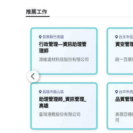
o
s
I
n
推薦工作
k
n
k
苗栗縣竹南鎮
台北市信
行政管理––資訊助理管
資安管
理師
限公司
鴻維濾材科技股份有限公司
統一百華
高雄市鼓山區
台中市西
助理管理師_資訊管理_
品質管
高雄
司
臺灣港務股份有限公司
美蓓亞傳
司