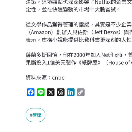
決策，這項觀點也深深影響了Netflix的企業
定性，並在快速變動的市場中大膽嘗試。
從文學作品獲得管理的靈感，其實是不少企業
（Amazon）創辦人貝佐斯（Jeff Bezos）與微
表示，虛構小說能提供比教科書更深刻的人性
薩蘭多斯回憶，他在2000年加入Netflix時，
果斷投入1億美元製作《紙牌屋》（House o
資料來源：
cnbc
F
L
X
T
L
C
a
i
h
i
o
c
n
r
n
p
e
e
e
k
y
管理
b
a
e
L
o
d
d
i