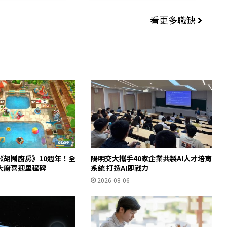
看更多職缺
《胡鬧廚房》10週年！全
陽明交大攜手40家企業共製AI人才培育
大廚喜迎里程碑
系統 打造AI即戰力
2026-08-06