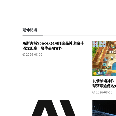
延伸閱讀
馬斯克稱SpaceX只用輝達晶片 蘇姿丰
淡定回應：期待長期合作
2026-08-06
友情破壞神作
球齊聚逾億名
2026-08-06