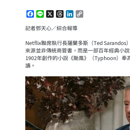
F
L
X
T
L
C
a
i
h
i
o
記者鄧天心／綜合報導
c
n
r
n
p
e
e
e
k
y
Netflix聯席執行長薩蘭多斯（Ted Sara
b
a
e
L
來源並非傳統商管書，而是一部百年經典小說，薩
o
d
d
i
1902年創作的小說《颱風》（Typhoon
o
s
I
n
讀。
k
n
k