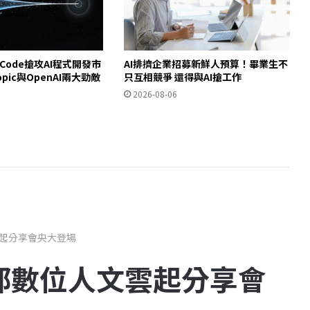
e Code搶攻AI程式開發市
AI排擠企業招募新鮮人預算！畢業生不
opic與OpenAI兩大勁敵
只互相競爭 還得與AI搶工作
2026-08-06