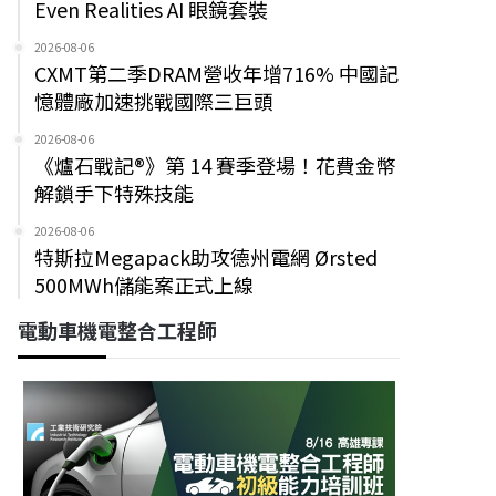
Even Realities AI 眼鏡套裝
2026-08-06
CXMT第二季DRAM營收年增716% 中國記
憶體廠加速挑戰國際三巨頭
2026-08-06
《爐石戰記®》第 14 賽季登場！花費金幣
解鎖手下特殊技能
2026-08-06
特斯拉Megapack助攻德州電網 Ørsted
500MWh儲能案正式上線
電動車機電整合工程師