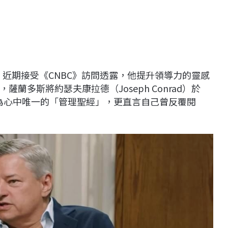
ndos）近期接受《CNBC》訪問透露，他提升領導力的靈感
蘭多斯將約瑟夫康拉德（Joseph Conrad）於
）奉為心中唯一的「管理聖經」，更直言自己曾反覆閱