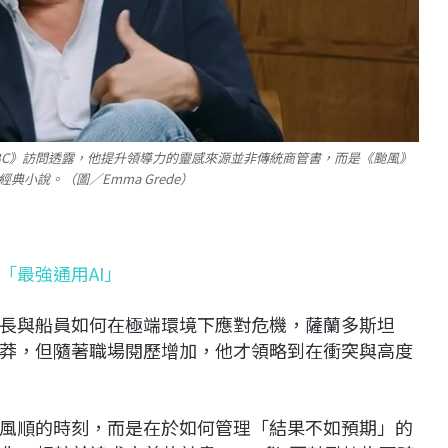
接受《CNBC》訪問透露，他提升領導力的靈感來源並非傳統商管書，而是《颱風》
經典小說。（圖／Emma Grede）
「最強通用AI」
長與船員如何在極端環境下應對危機，薩蘭多斯坦
莽，但隨著職場閱歷增加，他才領略到在衝突與高度
風順的時刻，而是在於如何管理「結果不如預期」的