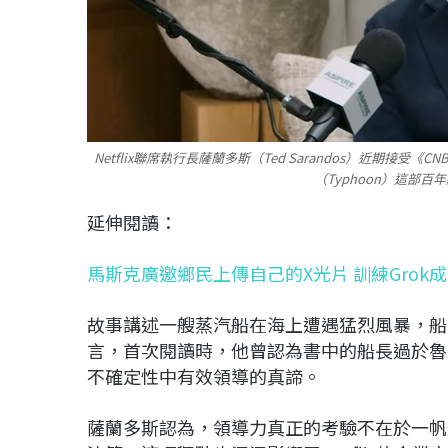
Netflix聯席執行長薩蘭多斯（Ted Sarandos）近期
（Typhoon）這部百年
延伸閱讀：
馬斯克廣邀鄉民上傳自己的X光片 訓練Grok成
故事講述一艘蒸汽船在海上遭遇猛烈風暴，船
言，首次閱讀時，他曾認為書中的船長過於魯
不確定性中有效領導的真諦。
薩蘭多斯認為，領導力真正的考驗不在於一帆