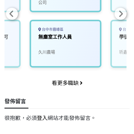
公司
台中市霧峰區
台中市
師(可
無塵室工作人員
學徒(
司
久川農場
圻鑫精
看更多職缺
發佈留言
很抱歉，必須
登入
網站才能發佈留言。