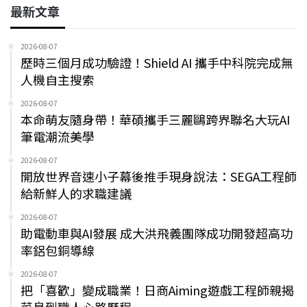
最新文章
2026-08-07
歷時三個月成功驗證！Shield AI 攜手中科院完成無
人機自主搜索
2026-08-07
本命萌友隨身帶！華碩攜手三麗鷗跨界聯名大玩AI
筆電潮流美學
2026-08-07
開放世界音速小子幕後推手現身說法：SEGA工程師
給新鮮人的求職建議
2026-08-07
助電動車與AI發展 成大洪飛義團隊成功開發超高功
率鋁包銅導線
2026-08-07
把「喜歡」變成職業！日商Aiming遊戲工程師親揭
菜鳥到職人心路歷程