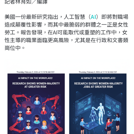
記者林育如／編譯
c
n
r
n
p
e
e
e
k
y
美國一份最新研究指出，人工智慧（
AI
）即將對職場
b
a
e
L
造成顛覆性影響，而其中最脆弱的群體之一正是女性
o
d
d
i
勞工。報告發現，在AI可能取代或重塑的工作中，女
o
s
I
n
性主導的職業面臨更高風險，尤其是在行政和文書類
k
n
k
崗位中。