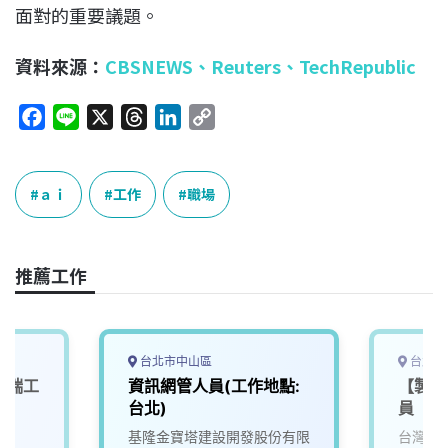
面對的重要議題。
資料來源：
CBSNEWS
、
Reuters、
TechRepublic
F
L
X
T
L
C
a
i
h
i
o
c
n
r
n
p
e
e
e
k
y
ａｉ
工作
職場
b
a
e
L
o
d
d
i
o
s
I
n
推薦工作
k
n
k
台北市中山區
台北市
可遠端工
資訊網管人員(工作地點:
【製程
台北)
員
司
基隆金寶塔建設開發股份有限
台灣現