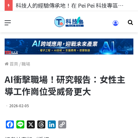
科技人的經驗傳承地！在 Pei Pei 科技專區，與學弟妹交流最硬核的技術
首頁
/
職場
AI衝擊職場！研究報告：女性主
導工作崗位受威脅更大
2026-02-05
F
L
X
T
L
C
a
i
h
i
o