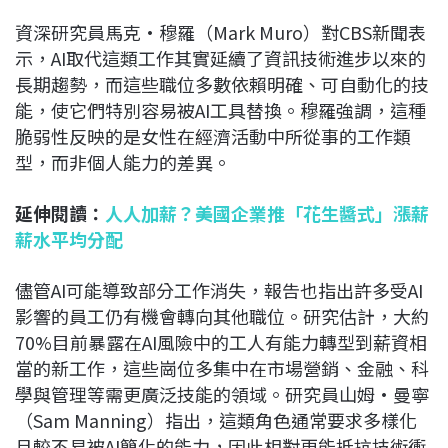
資深研究員馬克·穆羅（Mark Muro）對CBS新聞表
示，AI取代這類工作其實延續了資訊技術進步以來的
長期趨勢，而這些職位多數依賴明確、可自動化的技
能，使它們特別容易被AI工具替換。穆羅強調，這種
脆弱性反映的是女性在經濟活動中所從事的工作類
型，而非個人能力的差異。
延伸閱讀：
人人加薪？美國企業推「花生醬式」漲薪
薪水平均分配
儘管AI可能導致部分工作消失，報告也指出許多受AI
影響的員工仍有機會轉向其他職位。研究估計，大約
70%目前暴露在AI風險中的工人有能力轉型到薪資相
當的新工作，這些崗位多集中在市場營銷、金融、科
學與管理等需更廣泛技能的領域。研究員山姆·曼寧
（Sam Manning）指出，這類角色通常要求多樣化
且較不易被AI簡化的能力，因此相對更能抵抗技術衝