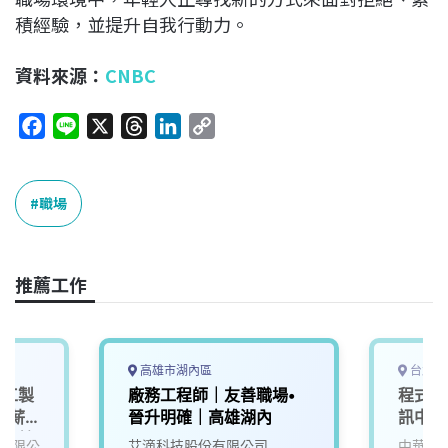
積經驗，並提升自我行動力。
資料來源：
CNBC
F
L
X
T
L
C
a
i
h
i
o
c
n
r
n
p
e
e
e
k
y
職場
b
a
e
L
o
d
d
i
o
s
I
n
推薦工作
k
n
k
高雄市湖內區
台北市
化工製
廠務工程師｜友善職場•
程式設
者薪
晉升明確｜高雄湖內
訊中心
金、輪
有限公
艾滴科技股份有限公司
中華電