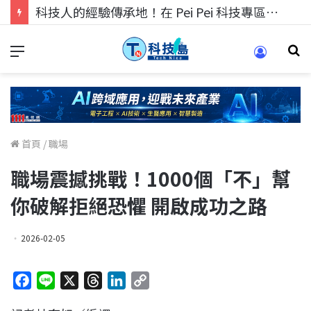
科技人找工作，就到TECH+ 科技專區!
首頁
/
職場
職場震撼挑戰！1000個「不」幫
你破解拒絕恐懼 開啟成功之路
2026-02-05
F
L
X
T
L
C
a
i
h
i
o