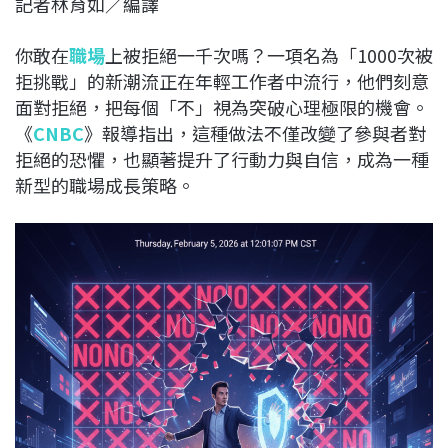
記者林育如／編譯
c
n
r
n
p
e
e
e
k
y
你敢在
職場
上被拒絕一千次嗎？一項名為「1000次被
b
a
e
L
拒挑戰」的新潮流正在年輕工作者中流行，他們刻意
o
d
d
i
面對拒絕，把每個「不」視為突破心理極限的機會。
o
s
I
n
《
CNBC
》報導指出，這種做法不僅改變了參與者對
k
n
k
拒絕的恐懼，也顯著提升了行動力與自信，成為一種
新型的職場成長策略。