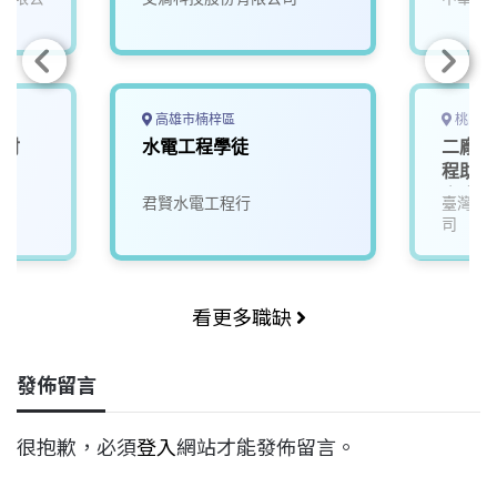
(提供
高雄市楠梓區
桃園市
發射
水電工程學徒
二廠區
程助理
宿舍)
君賢水電工程行
臺灣永
外生！
司
驗者薪
金、輪
日)
看更多職缺
發佈留言
很抱歉，必須
登入
網站才能發佈留言。