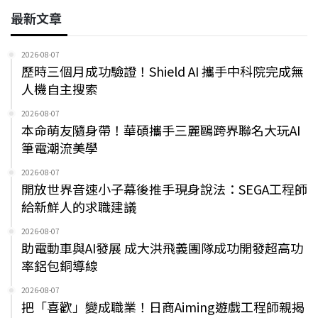
最新文章
2026-08-07
歷時三個月成功驗證！Shield AI 攜手中科院完成無
人機自主搜索
2026-08-07
本命萌友隨身帶！華碩攜手三麗鷗跨界聯名大玩AI
筆電潮流美學
2026-08-07
開放世界音速小子幕後推手現身說法：SEGA工程師
給新鮮人的求職建議
2026-08-07
助電動車與AI發展 成大洪飛義團隊成功開發超高功
率鋁包銅導線
2026-08-07
把「喜歡」變成職業！日商Aiming遊戲工程師親揭