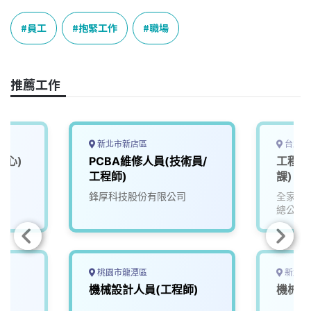
c
n
r
n
p
e
e
e
k
y
員工
抱緊工作
職場
b
a
e
L
o
d
d
i
o
s
I
n
推薦工作
k
n
k
新北市新店區
台北市
中心)
PCBA維修人員(技術員/
工程管
工程師)
課)
鋒厚科技股份有限公司
全家便
總公司 
桃園市龍潭區
新北市
機械設計人員(工程師)
機械繪