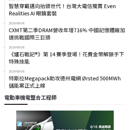
智慧穿戴邁向抬頭世代！台灣大電信獨賣 Even
Realities AI 眼鏡套裝
2026-08-06
CXMT第二季DRAM營收年增716% 中國記憶體廠加
速挑戰國際三巨頭
2026-08-06
《爐石戰記®》第 14 賽季登場！花費金幣解鎖手下
特殊技能
2026-08-06
特斯拉Megapack助攻德州電網 Ørsted 500MWh
儲能案正式上線
電動車機電整合工程師