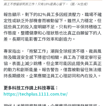
員工不想留卻死抓工作！只有18%是真心留下。（圖／AI生成）
報告顯示，剩下的82%員工多因經濟壓力、職場不確
定性或缺乏外部機會而被動留下。雖然人力穩定，但
這些員工的投入度明顯不足，只有約一半保持積極工
作態度，整體健康和心理狀態也比真正自願留下的人
差，長期可能影響工作效率和創造力。
專家指出，「抱緊工作」潮與全球經濟不穩、裁員風
險及職涯安全感下降密切相關。員工為了穩定寧可妥
協，表面上減少跳槽，但企業可能因此錯失員工真正
的動力和創新能量。報告警告，僅靠被動留任無法維
持長期績效，企業應關注員工心理認同和內在投入。
更多科技工作請上科技專區：
https://techplus.1111.com.tw/
現代人才管理趨勢建議，企業應提供明確發展路徑、