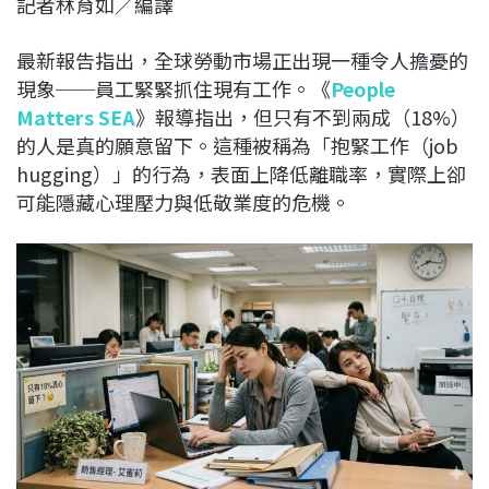
記者林育如／編譯
c
n
r
n
p
e
e
e
k
y
最新報告指出，全球勞動市場正出現一種令人擔憂的
b
a
e
L
現象──員工緊緊抓住現有工作。《
People
o
d
d
i
Matters SEA
》報導指出，但只有不到兩成（18%）
o
s
I
n
的人是真的願意留下。這種被稱為「抱緊工作（job
k
n
k
hugging）」的行為，表面上降低離職率，實際上卻
可能隱藏心理壓力與低敬業度的危機。