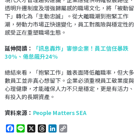
透明升遷制度及增強歸屬感的職場文化，將「被動留
下」轉化為「主動忠誠」。從大離職潮到抱緊工作
潮，勞動力市場正快速變化，員工對風險與穩定性的
感受正在重塑職場生態。
延伸閱讀：
「訊息轟炸」害慘企業！員工信任暴跌
30%、倦怠飆升24%
總結來看，「抱緊工作」雖表面降低離職率，但大多
數員工並非真心想留下。企業必須重視員工敬業度與
心理健康，才能確保人力不只是穩定，更是有活力、
有投入的長期資產。
資料來源：
People Matters SEA
F
L
X
T
L
C
a
i
h
i
o