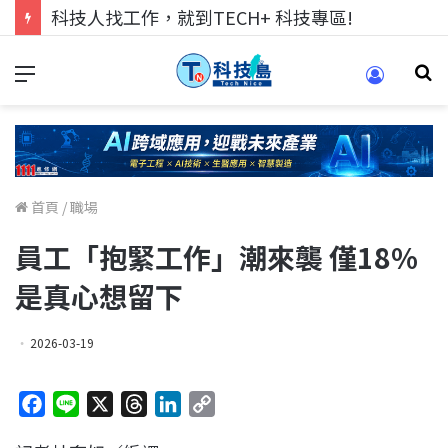
科技人找工作，就到TECH+ 科技專區!
首頁
/
職場
員工「抱緊工作」潮來襲 僅18%
是真心想留下
2026-03-19
F
L
X
T
L
C
a
i
h
i
o