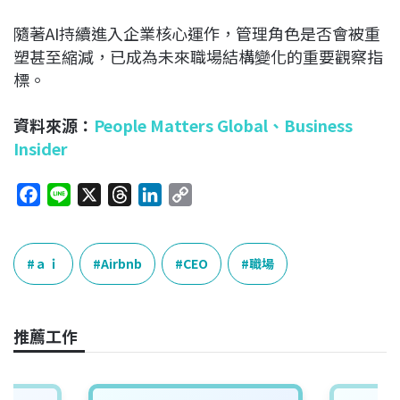
隨著AI持續進入企業核心運作，管理角色是否會被重
塑甚至縮減，已成為未來職場結構變化的重要觀察指
標。
資料來源：
People Matters Global
、
Business
Insider
F
L
X
T
L
C
a
i
h
i
o
c
n
r
n
p
e
e
e
k
y
ａｉ
Airbnb
CEO
職場
b
a
e
L
o
d
d
i
o
s
I
n
推薦工作
k
n
k