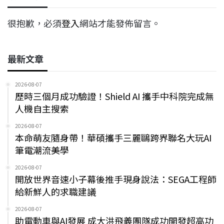
很抱歉，必須
登入
網站才能發佈留言。
最新文章
2026-08-07
歷時三個月成功驗證！Shield AI 攜手中科院完成無
人機自主搜索
2026-08-07
本命萌友隨身帶！華碩攜手三麗鷗跨界聯名大玩AI
筆電潮流美學
2026-08-07
開放世界音速小子幕後推手現身說法：SEGA工程師
給新鮮人的求職建議
2026-08-07
助電動車與AI發展 成大洪飛義團隊成功開發超高功