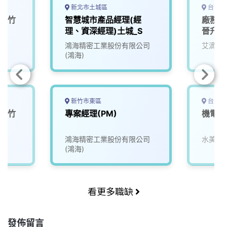
新北市土城區
台南市
(蘆竹
智慧城市產品經理(經
廠務工
理、資深經理)土城_S
晉升明
鴻海精密工業股份有限公司
艾滴科
(鴻海)
新竹市東區
台北市
(蘆竹
專案經理(PM)
機電經
鴻海精密工業股份有限公司
水美開
(鴻海)
看更多職缺
發佈留言