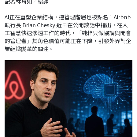
記者林育如／編譯
c
n
r
n
p
e
e
e
k
y
AI正在重塑企業結構，連管理階層也被點名！Airbnb
b
a
e
L
執行長 Brian Chesky 近日在公開談話中指出，在人
o
d
d
i
工智慧快速滲透工作的時代，「純粹只做協調與開會
o
s
I
n
的管理者」其角色價值可能正在下降，引發外界對企
k
n
k
業組織變革的關注。