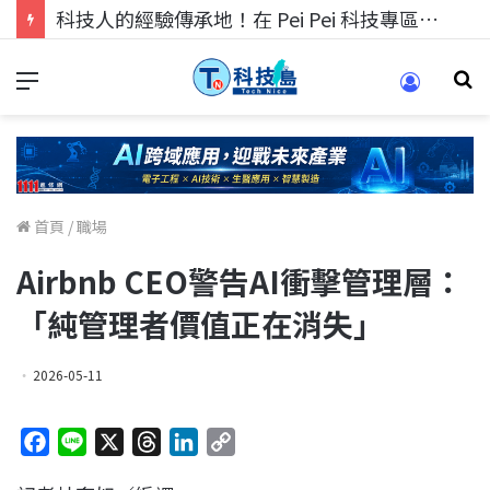
科技人的經驗傳承地！在 Pei Pei 科技專區，與學弟妹交流最硬核的技術
首頁
/
職場
Airbnb CEO警告AI衝擊管理層：
「純管理者價值正在消失」
2026-05-11
F
L
X
T
L
C
a
i
h
i
o