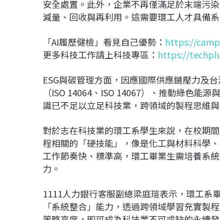
安全處置。此外，企業不再僅滿足於末端污染
減量、回收與再利用。這需要環工人才具備系
「AI履歷健檢」看見自己優勢：
https://camp
更多科技工作請上科技專區：
https://techpl
ESG與碳管理方面，因應國際供應鏈壓力及
（ISO 14064、ISO 14067）、推動
識已不足以立足科技業，跨領域的製程思維與
對於志在科技業的環工系學生來說，在校期間
程相關的「硬技能」，像是化工與材料科學、
工作節奏快、標準高，環工畢業生需培養系統
力。
1111人力銀行客服副總梁庭瑄表示，環工
「系統整合」能力，透過跨領域學習充實製程
策略高度，即可成為科技業不可或缺的永續發