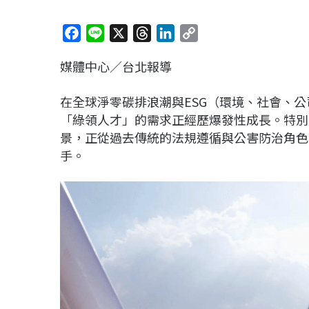
F
L
X
T
L
C
a
i
h
i
o
媒體中心／台北報導
c
n
r
n
p
e
e
e
k
y
在全球淨零碳排浪潮與ESG（環境、社會、
b
a
e
L
「綠領人才」的需求正經歷爆發性成長。特別
o
d
d
i
景，正從過去傳統的法規遵循與公害防治角色
o
s
I
n
手。
k
n
k