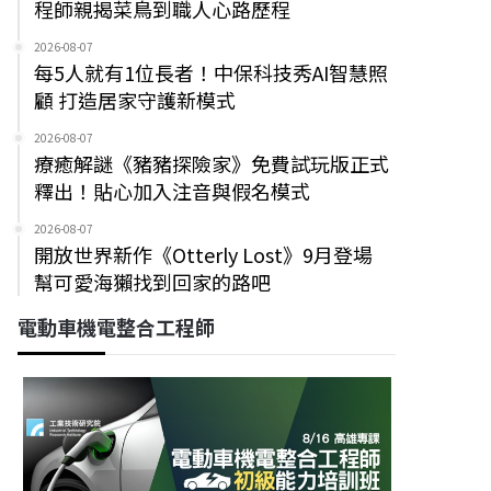
程師親揭菜鳥到職人心路歷程
2026-08-07
每5人就有1位長者！中保科技秀AI智慧照
顧 打造居家守護新模式
2026-08-07
療癒解謎《豬豬探險家》免費試玩版正式
釋出！貼心加入注音與假名模式
2026-08-07
開放世界新作《Otterly Lost》9月登場
幫可愛海獺找到回家的路吧
電動車機電整合工程師