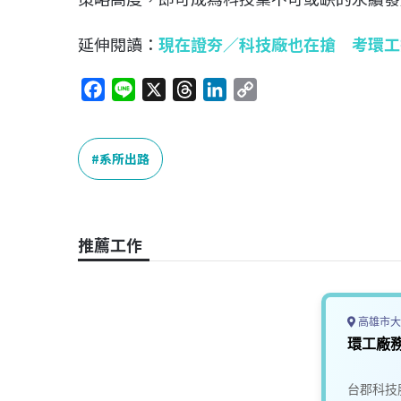
延伸閱讀：
現在證夯／科技廠也在搶 考環工
F
L
X
T
L
C
a
i
h
i
o
c
n
r
n
p
e
e
e
k
y
系所出路
b
a
e
L
o
d
d
i
o
s
I
n
推薦工作
k
n
k
高雄市大
環工廠務
台郡科技