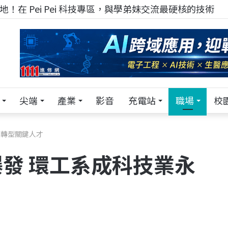
TECH+ 科技專區!
尖端
產業
影音
充電站
職場
校
續轉型關鍵人才
爆發 環工系成科技業永