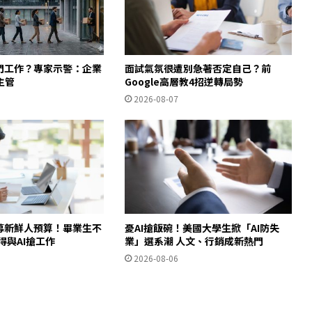
入門工作？專家示警：企業
面試氣氛很遭別急著否定自己？前
主管
Google高層教4招逆轉局勢
2026-08-07
招募新鮮人預算！畢業生不
憂AI搶飯碗！美國大學生掀「AI防失
得與AI搶工作
業」選系潮 人文、行銷成新熱門
2026-08-06