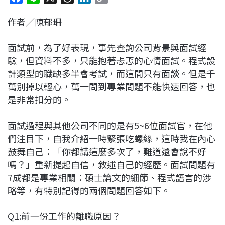
a
i
h
i
o
作者／陳郁珊
c
n
r
n
p
e
e
e
k
y
面試前，為了好表現，事先查詢公司背景與面試經
b
a
e
L
驗，但資料不多，只能抱著忐忑的心情面試。程式設
o
d
d
i
計類型的職缺多半會考試，而這間只有面談。但是千
o
s
I
n
萬別掉以輕心，萬一問到專業問題不能快速回答，也
k
n
k
是非常扣分的。
面試過程與其他公司不同的是有5~6位面試官，在他
們注目下，自我介紹一時緊張吃螺絲，這時我在內心
鼓舞自己：「你都講這麼多次了，難道還會說不好
嗎？」重新提起自信，敘述自己的經歷。面試問題有
7成都是專業相關：碩士論文的細節、程式語言的涉
略等，有特別記得的兩個問題回答如下。
Q1:前一份工作的離職原因？