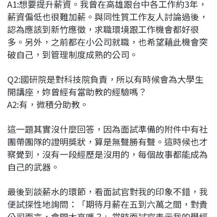
A1:想要提升薪資。我曾在高雄跟台中各工作約3年，
薪資偏低也很難加薪。與同性質工作友人討論過後，
認為應該到新竹應徵，求職環境跟工作機會都好很
多。另外，之前都在小公司就職，也希望藉此機會突
破自己，到管理制度成熟的公司。
Q2:國研院是對科技院負責，所以有時候會為大學生
開講座，妳曾經有當助教的經驗嗎？
A2:有，微積分助教。
這一題其實沒什麼回答，因為面試準備的附件中有社
團帶團隊的證明獎狀，算是無聲勝有聲。這時候也才
察覺到，沒有一段經歷是沒用的，每個故事都能成為
自己的武器。
最後到談薪水的環節，看面試官對我的印象不錯，我
便試探性地詢問：「期待月薪在五到六萬之間，對貴
公司而言，會開太高嗎？」當時面試官表示我的學經