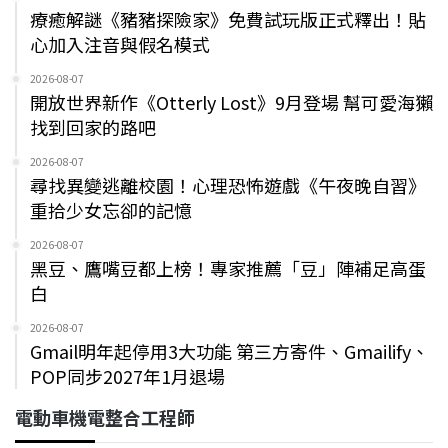
療癒解謎《豬豬探險家》免費試玩版正式釋出！貼
心加入注音與假名模式
2026-08-07
開放世界新作《Otterly Lost》9月登場 幫可愛海獺
找到回家的路吧
2026-08-07
尋找異變逃離校園！心理恐怖遊戲《午夜晚自習》
重拾少女忘卻的記憶
2026-08-07
黑豆、鷹嘴豆都上榜！專家推薦「豆」陣補足高蛋
白
2026-08-07
Gmail明年起停用3大功能 第三方寄件、Gmailify、
POP同步2027年1月退場
電動車機電整合工程師