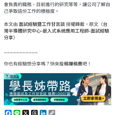
會負責的職務、目前進行的研究等等，讓公司了解自
己爭取這份工作的積極度。
本文由
面試經驗暨工作甘苦談
授權轉載，原文〈
台
灣半導體研究中心-嵌入式系統應用工程師-面試經驗
分享
〉
___________
你也有經驗想分享嗎？快來
投稿賺稿費
吧！
F
L
X
T
L
C