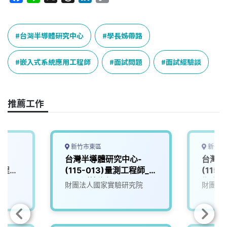
a
i
h
i
o
c
n
r
n
p
e
e
e
k
y
台灣半導體研究中心
學長姊帶路
b
a
e
L
o
d
d
i
嵌入式系統應用工程師
面試問題
面試經驗談
o
s
I
n
k
n
k
推薦工作
新竹市東區
新竹市
-
台灣半導體研究中心-
台灣半
製程技
(115-013)量測工程師_電
(115
研究員
子量測技術組
術人員
院
財團法人國家實驗研究院
財團法