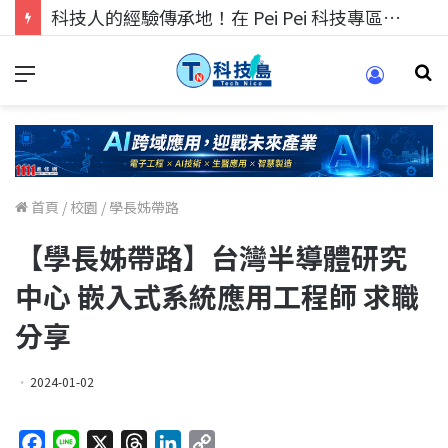
科技人的經驗傳承地！在 Pei Pei 科技專區，與學弟妹交流最硬核的技術
首頁
/
校園
/
學長姊帶路
【學長姊帶路】台灣半導體研究
中心 嵌入式系統應用工程師 求職
分享
2024-01-02
F
L
X
T
L
C