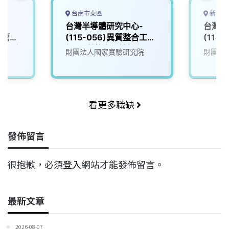
台南市東區
新竹市
-
台灣半導體研究中心-
台灣半
路管理
(115-056)異質整合工程
(114
位服務
師_異質整合晶片組
(So
院
財團法人國家實驗研究院
財團法
務組
看更多職缺
發佈留言
很抱歉，必須
登入
網站才能發佈留言。
最新文章
2026-08-07