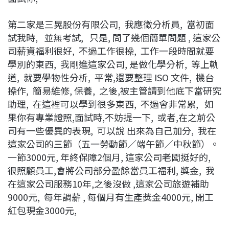
第二家是三晃股份有限公司, 我應徵分析員, 當初面
試我時, 並無考試, 只是, 問了幾個簡單問題 , 這家公
司薪資福利很好, 不過工作很操, 工作一段時間就要
學別的東西, 我剛進這家公司, 是做化學分析, 等上軌
道, 就要學物性分析, 平常,還要整理 ISO 文件, 機台
操作, 簡易維修, 保養, 之後,被主管請到他底下當研究
助理, 在這裡可以學到很多東西, 不過會非常累, 如
果你有專業證照,面試時,不妨提一下, 或者,在之前公
司有一些優異的表現, 可以說 出來為自己加分, 我在
這家公司的三節（五一勞動節／端午節／中秋節）。
一節3000元, 年終保障2個月, 這家公司老闆挺好的,
很照顧員工,會將公司部分盈餘當員工福利, 獎金, 我
在這家公司服務10年,之後沒做 ,這家公司旅遊補助
9000元, 每年調薪 , 每個月有生產獎金4000元, 開工
紅包現金3000元,