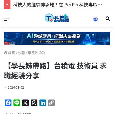
科技人的經驗傳承地！在 Pei Pei 科技專區，與學弟妹交流最硬核的技術
首頁
/
校園
/
學長姊帶路
【學長姊帶路】台積電 技術員 求
職經驗分享
2024-01-02
F
L
X
T
L
C
a
i
h
i
o