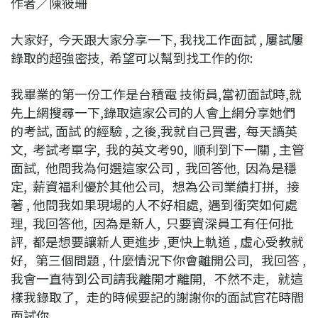
作者／陳筱珊
c
n
r
n
p
e
e
e
k
y
大家好, 今天跟大家分享一下, 我找工作面試 , 屢試屢
b
a
e
L
錄取的超強密技, 希望可以幫到找工作的你:
o
d
d
i
o
s
I
n
我畢業的第一份工作是台積電 技術員,當初面試時,就
k
n
k
先上網搜尋一下,錄取這家公司的人會上網分享她們
的考試‚ 面試 的經驗 , 之後,我就自己買書, 每天讀英
文, 考試考單字, 我的英文考90, 順利到下一關 , 主管
面試, 他問我為何選這家公司 , 我回答他, 因為是穩
定, 薪資福利優於其他公司, 想為公司業績打拼, 接
著 , 他問我如果現場的人不好相處, 遇到衝突如何處
理, 我回答他, 因為是新人, 只要資深員工有任何批
評, 都是想要讓新人更進步 ,更快上軌道 , 虛心受教就
好, 第三個問題 , 什麼情況下你會離開公司, 我回答 ,
我會一直待到公司請我離開才離開, 不然不走, 就這
樣我錄取了, 走的時候要記的謝謝你的面試官花時間
面試你,