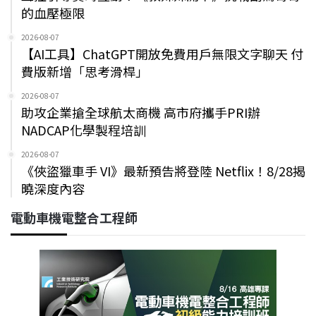
的血壓極限
2026-08-07
【AI工具】ChatGPT開放免費用戶無限文字聊天 付
費版新增「思考滑桿」
2026-08-07
助攻企業搶全球航太商機 高市府攜手PRI辦
NADCAP化學製程培訓
2026-08-07
《俠盜獵車手 VI》最新預告將登陸 Netflix！8/28揭
曉深度內容
電動車機電整合工程師