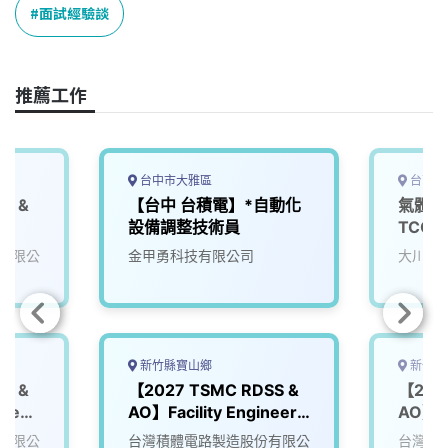
o
d
d
i
面試經驗談
o
s
I
n
k
n
k
推薦工作
台中市大雅區
台南市
S &
【台中 台積電】*自動化
氣體系
設備調整技術員
TCG
tsmc)
有限公
金甲勇科技有限公司
大川研
新竹縣寶山鄉
新竹縣
S &
【2027 TSMC RDSS &
【202
neer
AO】Facility Engineer
AO】Pr
(FAC)
(PE)
有限公
台灣積體電路製造股份有限公
台灣積