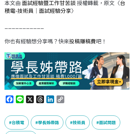
本文由
面試經驗暨工作甘苦談
授權轉載，原文〈
台
積電-技術員｜面試經驗分享
〉
___________
你也有經驗想分享嗎？快來
投稿賺稿費
吧！
F
L
X
T
L
C
a
i
h
i
o
c
n
r
n
p
e
e
e
k
y
台積電
學長姊帶路
技術員
面試問題
b
a
e
L