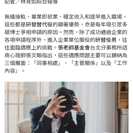
記者／林育如綜合報導
c
n
r
n
p
e
e
e
k
y
無縫接軌、畢業即就業、穩定收入和提早進入職場，
b
a
e
L
這些都是
研發替代役
的顯著優勢，亦是每年吸引眾多
o
d
d
i
碩博士爭相申請的原因。然而，除了成功通過企業的
o
s
I
n
各項申請程序外，進入企業單位服役的
研替
役男
，往
k
n
k
往面臨適應上的挑戰。
張老師基金會
台北分事務所諮
商心理師張文翰指出，這些適應問題主要可以歸納為
三個層面：「同事相處」、「主管關係」以及「工作
內容」。