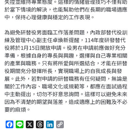
失控並維持專業態度。這樣的情緒管理技巧不僅有助
於當下情境的解決，也能幫助他們在長期的職場適應
中，保持心理健康與穩定的工作表現。
為避免研替役男面臨工作落差問題，內政部替代役訓
練及管理中心副主任卓煥新提醒，114年度研發替代
役將於1月15日開放申請。役男在申請前應做好充分
準備，根據自身的專長與興趣，選擇與自己專業相關
的產業與職務。只有將所愛與所選結合，才能在研替
役期間充分發揮所長，實現職場上的自我成長與發
展。此外，若對申請的研替職務有任何疑問，無論是
關於工作內容、職場文化或規範等，都應在面試過程
中主動提出，切勿不好意思詢問。這樣可以避免未來
因為不清楚的期望與落差，造成適應上的困難及不必
要的麻煩。
F
L
X
T
L
C
a
i
h
i
o