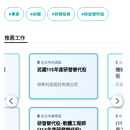
c
n
r
n
p
e
e
e
k
y
專家
研替
研替役男
研發替代役
b
a
e
L
o
d
d
i
o
s
I
n
推薦工作
k
n
k
台北市內湖區
台北市
役】
民國115年度研發替代役
機械/
役
旭隼科技股份有限公司
彩富電
台北市萬華區
新北市
專
研發替代役-軟體工程師
(115
(114年度研發替代役)
局工程