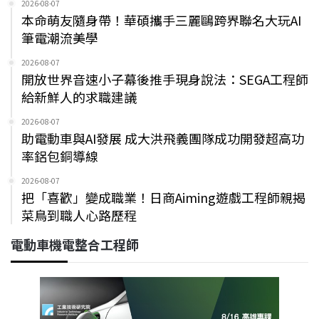
2026-08-07
本命萌友隨身帶！華碩攜手三麗鷗跨界聯名大玩AI
筆電潮流美學
2026-08-07
開放世界音速小子幕後推手現身說法：SEGA工程師
給新鮮人的求職建議
2026-08-07
助電動車與AI發展 成大洪飛義團隊成功開發超高功
率鋁包銅導線
2026-08-07
把「喜歡」變成職業！日商Aiming遊戲工程師親揭
菜鳥到職人心路歷程
電動車機電整合工程師