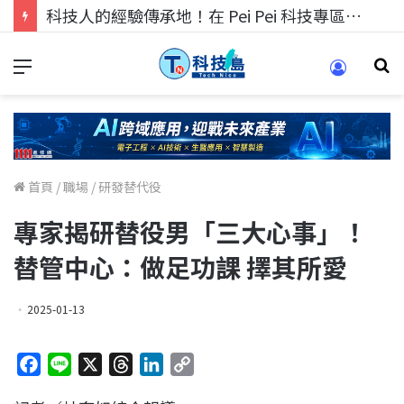
科技人的經驗傳承地！在 Pei Pei 科技專區，與學弟妹交流最硬核的技術
首頁
/
職場
/
研發替代役
專家揭研替役男「三大心事」！
替管中心：做足功課 擇其所愛
2025-01-13
F
L
X
T
L
C
a
i
h
i
o