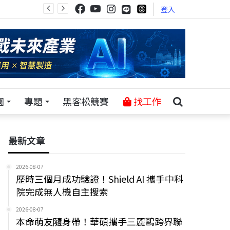
登入
園
專題
黑客松競賽
找工作
最新文章
2026-08-07
歷時三個月成功驗證！Shield AI 攜手中科
院完成無人機自主搜索
2026-08-07
本命萌友隨身帶！華碩攜手三麗鷗跨界聯