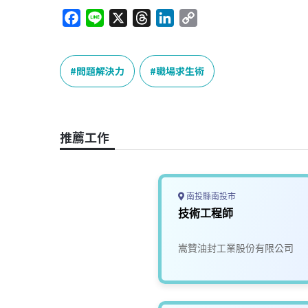
F
L
X
T
L
C
a
i
h
i
o
c
n
r
n
p
e
e
e
k
y
問題解決力
職場求生術
b
a
e
L
o
d
d
i
o
s
I
n
推薦工作
k
n
k
南投縣南投市
技術工程師
嵩贊油封工業股份有限公司