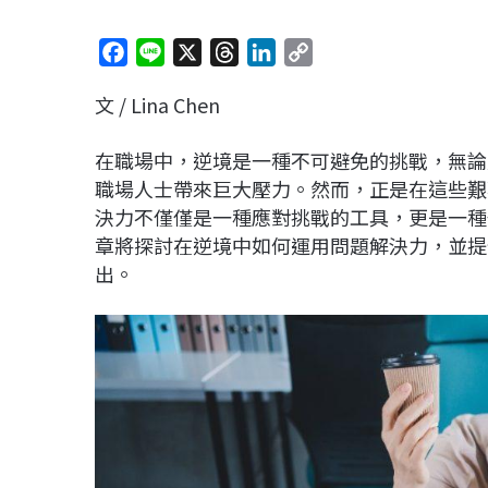
F
L
X
T
L
C
a
i
h
i
o
文 / Lina Chen
c
n
r
n
p
e
e
e
k
y
在職場中，逆境是一種不可避免的挑戰，無論
b
a
e
L
職場人士帶來巨大壓力。然而，正是在這些艱
o
d
d
i
決力不僅僅是一種應對挑戰的工具，更是一種
o
s
I
n
章將探討在逆境中如何運用問題解決力，並提
k
n
k
出。