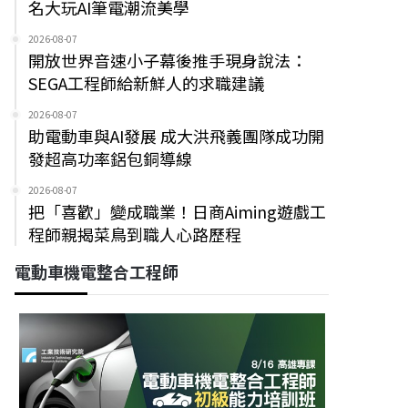
名大玩AI筆電潮流美學
2026-08-07
開放世界音速小子幕後推手現身說法：
SEGA工程師給新鮮人的求職建議
2026-08-07
助電動車與AI發展 成大洪飛義團隊成功開
發超高功率鋁包銅導線
2026-08-07
把「喜歡」變成職業！日商Aiming遊戲工
程師親揭菜鳥到職人心路歷程
電動車機電整合工程師