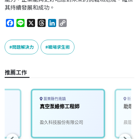
其持續發展和成功。
F
L
X
T
L
C
a
i
h
i
o
c
n
r
n
p
e
e
e
k
y
問題解決力
職場求生術
b
a
e
L
o
d
d
i
o
s
I
n
推薦工作
k
n
k
苗栗縣竹南鎮
新北市
真空泵維修工程師
助理工
盈久科技股份有限公司
晨龍有