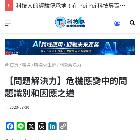
科技人的經驗傳承地！在 Pei Pei 科技專區，與學弟妹交流最硬核的技術
首頁
/
職場
/
職場求生術
/
問題解決力
【問題解決力】危機應變中的問
題識別和因應之道
2023-08-30
F
L
X
T
L
C
a
i
h
i
o