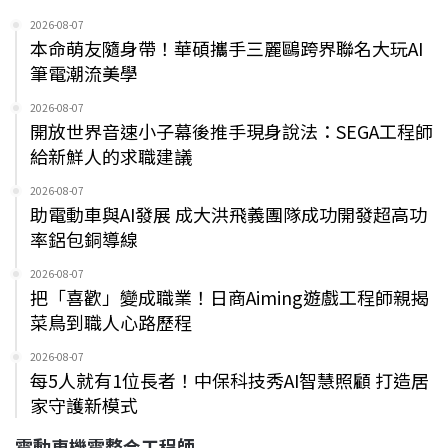
2026-08-07
本命萌友隨身帶！華碩攜手三麗鷗跨界聯名大玩AI
筆電潮流美學
2026-08-07
開放世界音速小子幕後推手現身說法：SEGA工程師
給新鮮人的求職建議
2026-08-07
助電動車與AI發展 成大洪飛義團隊成功開發超高功
率鋁包銅導線
2026-08-07
把「喜歡」變成職業！日商Aiming遊戲工程師親揭
菜鳥到職人心路歷程
2026-08-07
每5人就有1位長者！中保科技秀AI智慧照顧 打造居
家守護新模式
電動車機電整合工程師