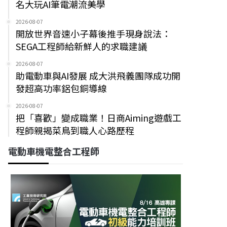
名大玩AI筆電潮流美學
2026-08-07
開放世界音速小子幕後推手現身說法：
SEGA工程師給新鮮人的求職建議
2026-08-07
助電動車與AI發展 成大洪飛義團隊成功開
發超高功率鋁包銅導線
2026-08-07
把「喜歡」變成職業！日商Aiming遊戲工
程師親揭菜鳥到職人心路歷程
電動車機電整合工程師