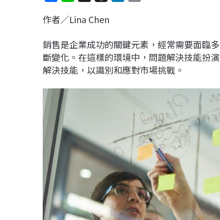
a
i
h
i
o
作者／Lina Chen
c
n
r
n
p
e
e
e
k
y
銷售是企業成功的關鍵元素，經常需要面臨多
b
a
e
L
斷變化。在這樣的環境中，問題解決技能扮演
o
d
d
i
解決技能，以識別和應對市場挑戰。
o
s
I
n
k
n
k