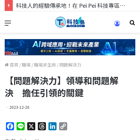
科技人的經驗傳承地！在 Pei Pei 科技專區，與學弟妹交流最硬核的技術
首頁
/
職場
/
職場求生術
/
問題解決力
【問題解決力】領導和問題解
決 擔任引領的關鍵
2023-12-20
F
L
X
T
L
C
a
i
h
i
o