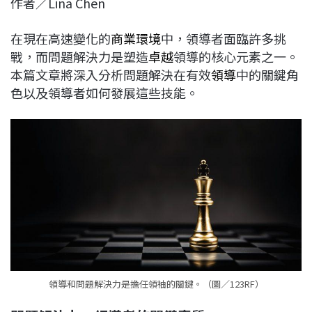
作者／Lina Chen
c
n
r
n
p
e
e
e
k
y
在現在高速變化的
商業環境
中，領導者面臨許多挑
b
a
e
L
戰，而問題解決力是塑造
卓越
領導的核心元素之一。
o
d
d
i
本篇文章將深入分析問題解決在有效
領導
中的關鍵角
o
s
I
n
色以及領導者如何發展這些技能。
k
n
k
領導和問題解決力是擔任領袖的關鍵。（圖／123RF）