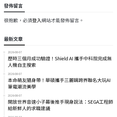
發佈留言
很抱歉，必須
登入
網站才能發佈留言。
最新文章
2026-08-07
歷時三個月成功驗證！Shield AI 攜手中科院完成無
人機自主搜索
2026-08-07
本命萌友隨身帶！華碩攜手三麗鷗跨界聯名大玩AI
筆電潮流美學
2026-08-07
開放世界音速小子幕後推手現身說法：SEGA工程師
給新鮮人的求職建議