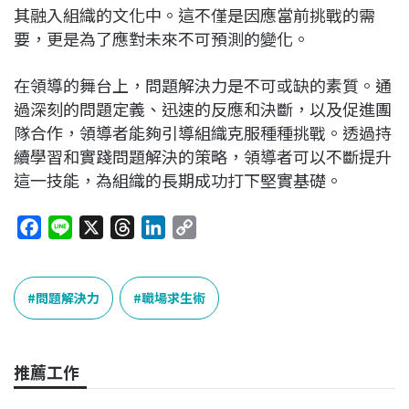
其融入組織的文化中。這不僅是因應當前挑戰的需
要，更是為了應對未來不可預測的變化。
在領導的舞台上，問題解決力是不可或缺的素質。通
過深刻的問題定義、迅速的反應和決斷，以及促進團
隊合作，領導者能夠引導組織克服種種挑戰。透過持
續學習和實踐問題解決的策略，領導者可以不斷提升
這一技能，為組織的長期成功打下堅實基礎。
F
L
X
T
L
C
a
i
h
i
o
c
n
r
n
p
e
e
e
k
y
問題解決力
職場求生術
b
a
e
L
o
d
d
i
o
s
I
n
推薦工作
k
n
k