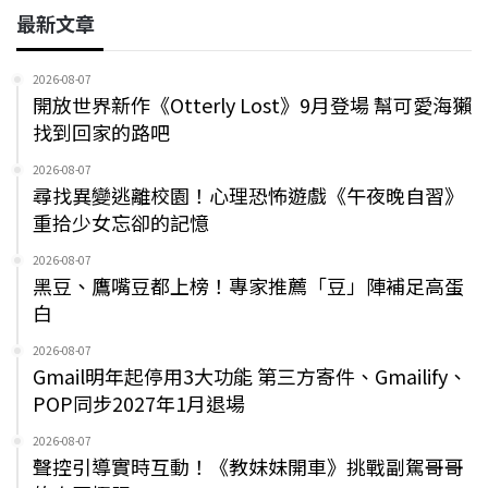
最新文章
2026-08-07
開放世界新作《Otterly Lost》9月登場 幫可愛海獺
找到回家的路吧
2026-08-07
尋找異變逃離校園！心理恐怖遊戲《午夜晚自習》
重拾少女忘卻的記憶
2026-08-07
黑豆、鷹嘴豆都上榜！專家推薦「豆」陣補足高蛋
白
2026-08-07
Gmail明年起停用3大功能 第三方寄件、Gmailify、
POP同步2027年1月退場
2026-08-07
聲控引導實時互動！《教妹妹開車》挑戰副駕哥哥