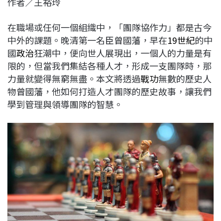
作者／王裕玲
c
n
r
n
p
e
e
e
k
y
在職場或任何一個組織中，「團隊協作力」都是古今
b
a
e
L
中外的課題。晚清第一名臣曾國藩，早在
19世紀
的中
o
d
d
i
國
政治
狂潮中，便向世人展現出，一個人的力量是有
o
s
I
n
限的，但當我們集結各種人才，形成一支團隊時，那
k
n
k
力量就變得無窮無盡。本文將透過
戰功
無數的歷史人
物曾國藩，他如何打造人才團隊的歷史故事，讓我們
學到管理與領導團隊的智慧。