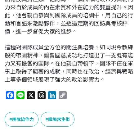
力來自於成員的內在素質和外在能力的雙重提升。因
此，他會親自參與到團隊成員的培訓中，用自己的行
動和言語來激勵夥伴，並透過定期的回訪與考核評
價，進一步督促大家的進步。
這種對團隊成員全方位的關注與培養，如同現今教練
般的帶團精神，讓曾國藩成功地打造出了一支既有能
力又有擔當的團隊。在他親自帶領下，團隊不僅在軍
事上取得了顯著的成就，同時也在政治、經濟與戰略
上等多個領域展現了強大的政治影響力。
F
L
X
T
L
C
a
i
h
i
o
c
n
r
n
p
e
e
e
k
y
團隊協作力
職場求生術
b
a
e
L
o
d
d
i