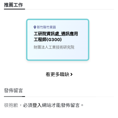
o
s
I
n
推薦工作
k
n
k
新竹縣竹東鎮
工研院資訊處_通訊應用
工程師(G300)
財團法人工業技術研究院
看更多職缺
發佈留言
很抱歉，必須
登入
網站才能發佈留言。