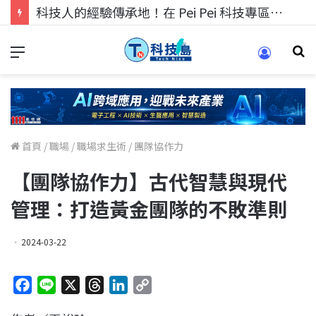
科技人的經驗傳承地！在 Pei Pei 科技專區，與學弟妹交流最硬核的技術
首頁
/
職場
/
職場求生術
/
團隊協作力
【團隊協作力】古代智慧與現代
管理：打造黃金團隊的不敗準則
2024-03-22
F
L
X
T
L
C
a
i
h
i
o