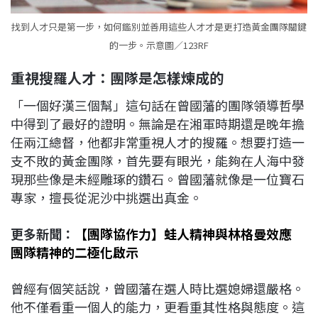
找到人才只是第一步，如何鑑別並善用這些人才才是更打造黃金團隊關鍵
的一步。示意圖／123RF
重視搜羅人才：團隊是怎樣煉成的
「一個好漢三個幫」這句話在曾國藩的團隊領導哲學
中得到了最好的證明。無論是在湘軍時期還是晚年擔
任兩江總督，他都非常重視人才的搜羅。想要打造一
支不敗的黃金團隊，首先要有眼光，能夠在人海中發
現那些像是未經雕琢的鑽石。曾國藩就像是一位寶石
專家，擅長從泥沙中挑選出真金。
更多新聞：
【團隊協作力】蛙人精神與林格曼效應
團隊精神的二極化啟示
曾經有個笑話說，曾國藩在選人時比選媳婦還嚴格。
他不僅看重一個人的能力，更看重其性格與態度。這