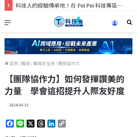
科技人的經驗傳承地！在 Pei Pei 科技專區，與學弟妹交流最硬核的技術
首頁
/
職場
/
職場求生術
/
團隊協作力
【團隊協作力】如何發揮讚美的
力量 學會這招提升人際友好度
2024-05-15
F
L
X
T
L
C
a
i
h
i
o