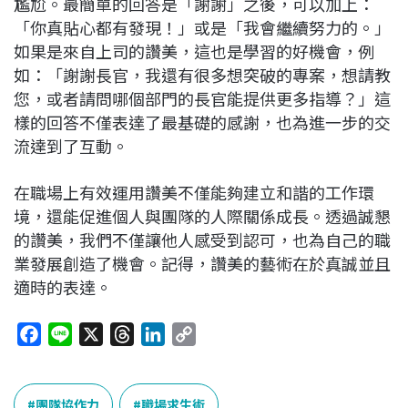
尷尬。最簡單的回答是「謝謝」之後，可以加上：
「你真貼心都有發現！」或是「我會繼續努力的。」
如果是來自上司的讚美，這也是學習的好機會，例
如：「謝謝長官，我還有很多想突破的專案，想請教
您，或者請問哪個部門的長官能提供更多指導？」這
樣的回答不僅表達了最基礎的感謝，也為進一步的交
流達到了互動。
在職場上有效運用讚美不僅能夠建立和諧的工作環
境，還能促進個人與團隊的人際關係成長。透過誠懇
的讚美，我們不僅讓他人感受到認可，也為自己的職
業發展創造了機會。記得，讚美的藝術在於真誠並且
適時的表達。
F
L
X
T
L
C
a
i
h
i
o
c
n
r
n
p
e
e
e
k
y
團隊協作力
職場求生術