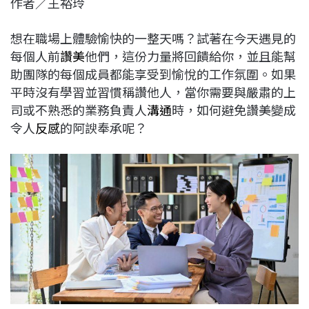
作者／王裕玲
c
n
r
n
p
e
e
e
k
y
想在職場上體驗愉快的一整天嗎？試著在今天遇見的
b
a
e
L
每個人前
讚美
他們，這份力量將回饋給你，並且能幫
o
d
d
i
助團隊的每個成員都能享受到愉悅的工作氛圍。如果
o
s
I
n
平時沒有學習並習慣稱讚他人，當你需要與嚴肅的上
k
n
k
司或不熟悉的業務負責人
溝通
時，如何避免讚美變成
令人
反感
的阿諛奉承呢？