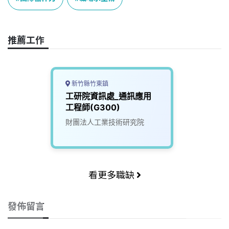
b
a
e
L
o
d
d
i
o
s
I
n
推薦工作
k
n
k
新竹縣竹東鎮
工研院資訊處_通訊應用
工程師(G300)
財團法人工業技術研究院
看更多職缺
發佈留言