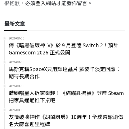
很抱歉，必須
登入
網站才能發佈留言。
最新文章
2026-08-06
傳《暗黑破壞神 IV》於 9 月登陸 Switch 2！預計
Gamescom 2026 正式公開
2026-08-06
馬斯克稱SpaceX只用輝達晶片 蘇姿丰淡定回應：
期待長期合作
2026-08-06
體驗喵星人拆家樂趣！《貓貓亂搗蛋》登陸 Steam
把家具通通推下桌吧
2026-08-06
友情破壞神作《胡鬧廚房》10週年！全球齊聚逾億
名大廚喜迎里程碑