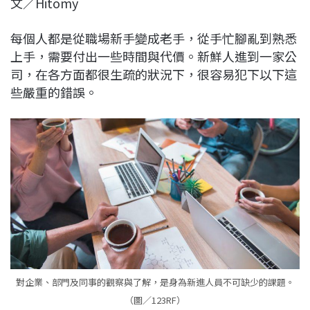
文／Hitomy
c
n
r
n
p
e
e
e
k
y
每個人都是從職場新手變成老手，從手忙腳亂到熟悉
b
a
e
L
上手，需要付出一些時間與代價。新鮮人進到一家公
o
d
d
i
司，在各方面都很生疏的狀況下，很容易犯下以下這
o
s
I
n
些嚴重的錯誤。
k
n
k
對企業、部門及同事的觀察與了解，是身為新進人員不可缺少的課題。
（圖／123RF）