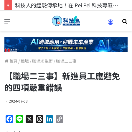
科技人的經驗傳承地！在 Pei Pei 科技專區，與學弟妹交流最硬核的技術
首頁
/
職場
/
職場求生術
/
職場二三事
【職場二三事】新進員工應避免
的四項嚴重錯誤
2024-07-08
F
L
X
T
L
C
a
i
h
i
o