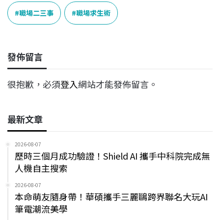
c
n
r
n
p
e
e
e
k
y
職場二三事
職場求生術
b
a
e
L
o
d
d
i
o
s
I
n
發佈留言
k
n
k
很抱歉，必須
登入
網站才能發佈留言。
最新文章
2026-08-07
歷時三個月成功驗證！Shield AI 攜手中科院完成無
人機自主搜索
2026-08-07
本命萌友隨身帶！華碩攜手三麗鷗跨界聯名大玩AI
筆電潮流美學