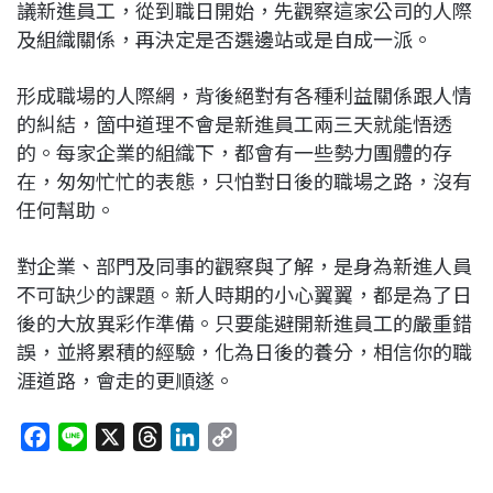
議新進員工，從到職日開始，先觀察這家公司的人際
及組織關係，再決定是否選邊站或是自成一派。
形成職場的人際網，背後絕對有各種利益關係跟人情
的糾結，箇中道理不會是新進員工兩三天就能悟透
的。每家企業的組織下，都會有一些勢力團體的存
在，匆匆忙忙的表態，只怕對日後的職場之路，沒有
任何幫助。
對企業、部門及同事的觀察與了解，是身為新進人員
不可缺少的課題。新人時期的小心翼翼，都是為了日
後的大放異彩作準備。只要能避開新進員工的嚴重錯
誤，並將累積的經驗，化為日後的養分，相信你的職
涯道路，會走的更順遂。
F
L
X
T
L
C
a
i
h
i
o