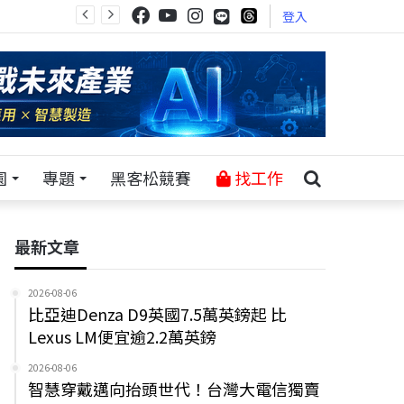
登入
園
專題
黑客松競賽
找工作
最新文章
2026-08-06
比亞迪Denza D9英國7.5萬英鎊起 比
Lexus LM便宜逾2.2萬英鎊
2026-08-06
智慧穿戴邁向抬頭世代！台灣大電信獨賣