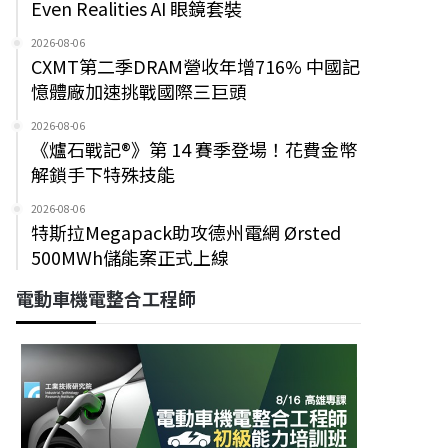
Even Realities AI 眼鏡套裝
2026-08-06
CXMT第二季DRAM營收年增716% 中國記
憶體廠加速挑戰國際三巨頭
2026-08-06
《爐石戰記®》第 14 賽季登場！花費金幣
解鎖手下特殊技能
2026-08-06
特斯拉Megapack助攻德州電網 Ørsted
500MWh儲能案正式上線
電動車機電整合工程師