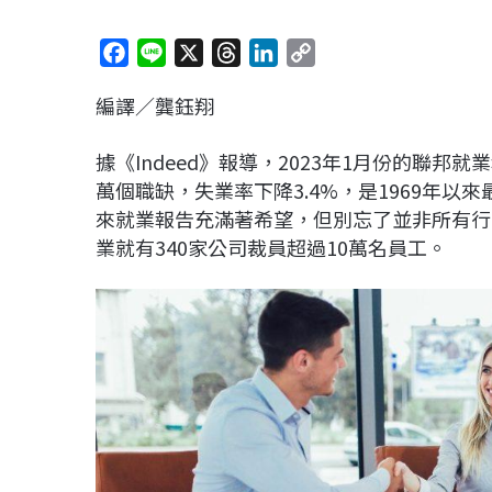
F
L
X
T
L
C
a
i
h
i
o
編譯／龔鈺翔
c
n
r
n
p
e
e
e
k
y
據《Indeed》報導，2023年1月份的聯邦
b
a
e
L
萬個職缺，失業率下降3.4%，是1969年
o
d
d
i
來就業報告充滿著希望，但別忘了並非所有行
o
s
I
n
業就有340家公司裁員超過10萬名員工。
k
n
k