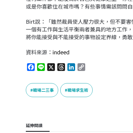
或是你喜歡住在城市嗎？有些事情需該問問自
Birt說：「雖然裁員使人壓力很大，但不要
一個有工作與生活平衡兩者兼具的地方工作，
將你能接受與不能接受的事物設定界線，勇敢
資料來源：
indeed
F
L
X
T
L
C
a
i
h
i
o
c
n
r
n
p
e
e
e
k
y
職場二三事
職場求生術
b
a
e
L
o
d
d
i
o
s
I
n
k
n
k
延伸閱讀