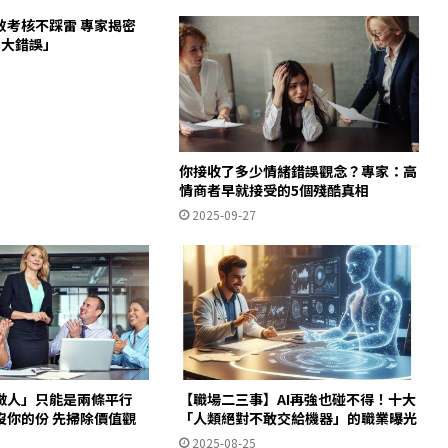
效考核不踩雷 專家揭密
3大錯誤」
你接收了多少情緒錯誤觀念？專家：高
情商者早就接受的5個殘酷真相
2025-09-27
做人」只能是兩條平行
【職場二三事】AI再強也碰不得！十大
沒你的份 先掃除價值觀
「人類絕對不敢交給機器」的職業曝光
2025-08-25