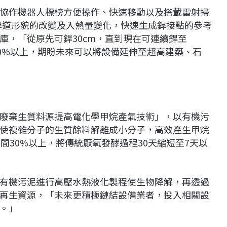
協作機器人標榜方便操作、快速移動以及搭載雷射掃
銲道形貌的改變及入熱量變化，快速生成銲接點的參考
庫，「從原先可銲30cm，直到現在可連續銲至
90%以上，期盼未來可以將設備延伸至超高建築、石
化廢棄生質料源提高電化學甲烷產氣技術」，以有機污
使複雜分子的生質餘料解離成小分子，高效產生甲烷
間30%以上，將傳統厭氧發酵過程30天縮短至7天以
有機污泥進行高壓水熱液化製程使生物降解，再透過
再生資源，「未來更積極鏈結設備業者，投入相關設
。」