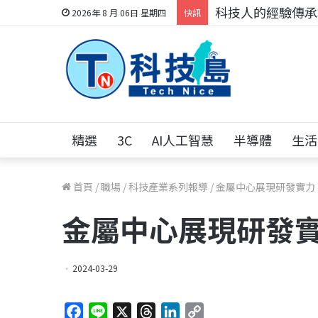
科技人的經驗傳承地
2026年 8 月 06日 星期四
快訊
精選
3C
AI人工智慧
半導體
生活
首頁
/
職場
/
科技產業系列報導
/
金屬中心展現研發實力 
金屬中心展現研發實
2024-03-29
F
L
X
T
L
C