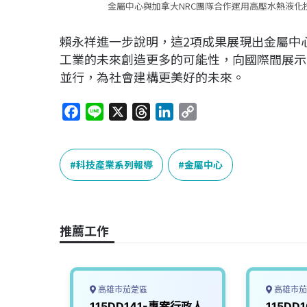
金屬中心與加拿大NRC團隊合作運用高壓水熱液化
賴永祥進一步說明，這2項成果展現出金屬中
工業的未來創造更多的可能性，向國際間展示
並行，為社會建構更美好的未來。
F
L
X
T
L
C
a
i
h
i
o
c
n
r
n
p
e
e
e
k
y
科技產業系列報導
金屬中心
b
a
e
L
o
d
d
i
o
s
I
n
推薦工作
k
n
k
高雄市茄萣區
高雄市茄
案管理人
115DD141-專案行政人
115DD