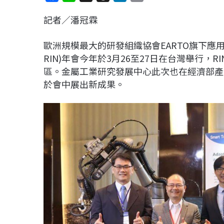
a
i
h
i
o
記者／潘冠霖
c
n
r
n
p
e
e
e
k
y
歐洲規模最大的研發組織協會EARTO旗下應用研究機構國
b
a
e
L
RIN)年會今年於3月26至27日在台灣舉行
o
d
d
i
區。金屬工業研究發展中心此次也在經濟部產
o
s
I
n
於會中展出新成果。
k
n
k