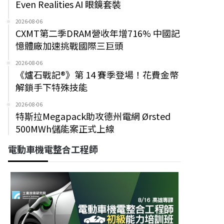
Even Realities AI 眼鏡套裝
2026-08-06
CXMT第二季DRAM營收年增716% 中國記
憶體廠加速挑戰國際三巨頭
2026-08-06
《爐石戰記®》第 14 賽季登場！花費金幣
解鎖手下特殊技能
2026-08-06
特斯拉Megapack助攻德州電網 Ørsted
500MWh儲能案正式上線
電動車機電整合工程師