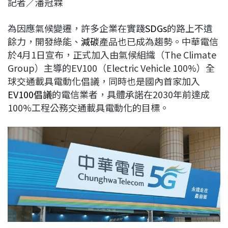
記者／潘冠霖
c
n
r
n
p
e
e
e
k
y
為因應氣候變遷，許多企業在實踐
SDGs
的路上不遺
b
a
e
L
餘力，開發綠能、
減碳
產品也已成為趨勢。中華電信
o
d
d
i
於4月1日宣布，正式加入由氣候組織（The Climate
o
s
I
n
Group）主導的EV100（Electric Vehicle 100%）全
k
n
k
球交通載具電動化倡議，同時也是國內首家加入
EV100倡議
的電信業者，具體承諾在2030年前達成
100%工程公務交通載具電動化的目標。