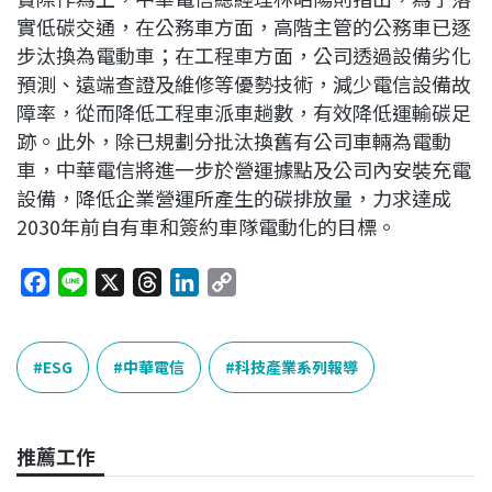
實低碳交通，在公務車方面，高階主管的公務車已逐
步汰換為電動車；在工程車方面，公司透過設備劣化
預測、遠端查證及維修等優勢技術，減少電信設備故
障率，從而降低工程車派車趟數，有效降低運輸碳足
跡。此外，除已規劃分批汰換舊有公司車輛為電動
車，中華電信將進一步於營運據點及公司內安裝充電
設備，降低企業營運所產生的碳排放量，力求達成
2030年前自有車和簽約車隊電動化的目標。
F
L
X
T
L
C
a
i
h
i
o
c
n
r
n
p
e
e
e
k
y
ESG
中華電信
科技產業系列報導
b
a
e
L
o
d
d
i
o
s
I
n
推薦工作
k
n
k