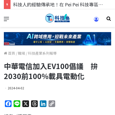
科技人的經驗傳承地！在 Pei Pei 科技專區，與學弟妹交流最硬核的技術
首頁
/
職場
/
科技產業系列報導
中華電信加入EV100倡議 拚
2030前100%載具電動化
2024-04-02
F
L
X
T
L
C
a
i
h
i
o