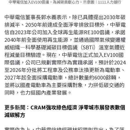
中華電信加入EV100倡議，為減碳貢獻心力。示意圖：1111人力銀行
中華電信董事長郭水義表示，除已具體提出2030年碳
排減半、2050年前達成全面淨零排放目標外，中華電
信自2023年公司加入全球再生能源RE100倡議，承諾
2040年前全面使用再生能源，並通過國際氣候變遷權
威組織—科學基礎減碳目標倡議（SBTi）溫室氣體近
程減量目標驗證。現在，中華電信正式加入EV100國
際倡議，公司已規劃實際作為實踐承諾，預計於2024
至2026年分批將工程車及公務車汰換更新為電動車、
2027年起全面採購電動車，總計數量約6000餘輛，
並將以國產電動車為主要採購對象，力拼低碳交通的
同時，也力挺國內產業發展。
更多新聞：
CRAM強攻綠色經濟 淨零城市展發表數個
減碳解方
實際作為上，中華電信總經理林昭陽則指出，為了落