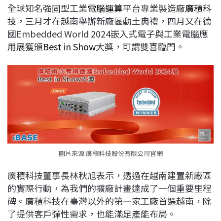
全球知名強固型工業
電腦運算
平台專業製造廠
廣積科
b
a
e
L
技
，三月才在越南舉辦新廠區動土典禮，四月又在德
o
d
d
i
國Embedded World 2024嵌入式電子與工業電腦應
o
s
I
n
用展獲頒
Best in Show
大獎，可謂雙喜臨門。
k
n
k
圖片來源:廣積科技股份有限公司官網
廣積科技董事長林秋旭表示，透過在越南建置新廠區
的實際行動，為我們的擴廠計畫達成了一個重要里程
碑。廣積科技在臺灣以外的第一家工廠首選越南，除
了提供客戶彈性需求，也能滿足產能布局。