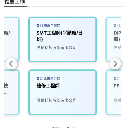
o
s
I
n
推薦工作
k
n
k
桃園市平鎮區
桃園市
鎮廠/
SMT工程師(平鎮廠/日
DIP作
班)
廠)
廣積科技股份有限公司
廣積科
新北市新莊區
新北市
修(技
維修工程師
PE , 
程師)
廣積科技股份有限公司
廣積科