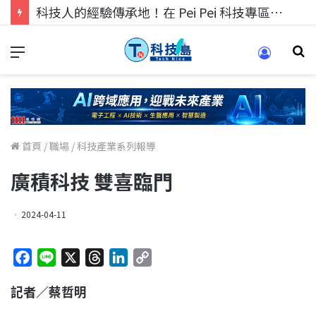
科技人的經驗傳承地！在 Pei Pei 科技專區，與學弟妹交流最硬核的技術
首頁
/
職場
/
科技產業系列報導
廣積科技 雙喜臨門
2024-04-11
F
L
X
T
L
C
a
i
h
i
o
記者／蔡哲明
c
n
r
n
p
e
e
e
k
y