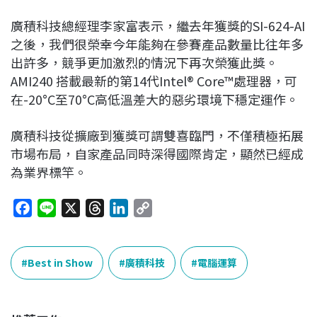
廣積科技總經理李家富表示，繼去年獲獎的SI-624-AI
之後，我們很榮幸今年能夠在參賽產品數量比往年多
出許多，競爭更加激烈的情況下再次榮獲此獎。
AMI240 搭載最新的第14代Intel® Core™處理器，可
在-20°C至70°C高低溫差大的惡劣環境下穩定運作。
廣積科技從擴廠到獲獎可謂雙喜臨門，不僅積極拓展
市場布局，自家產品同時深得國際肯定，顯然已經成
為業界標竿。
F
L
X
T
L
C
a
i
h
i
o
c
n
r
n
p
e
e
e
k
y
Best in Show
廣積科技
電腦運算
b
a
e
L
o
d
d
i