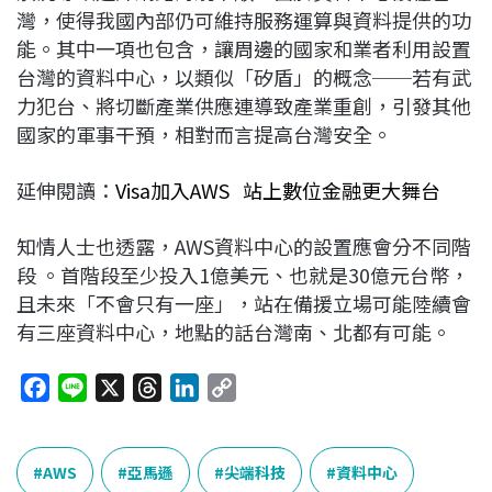
灣，使得我國內部仍可維持服務運算與資料提供的功
能。其中一項也包含，讓周邊的國家和業者利用設置
台灣的資料中心，以類似「矽盾」的概念──若有武
力犯台、將切斷產業供應連導致產業重創，引發其他
國家的軍事干預，相對而言提高台灣安全。
延伸閱讀：
Visa加入AWS 站上數位金融更大舞台
知情人士也透露，AWS資料中心的設置應會分不同階
段 。首階段至少投入1億美元、也就是30億元台幣，
且未來「不會只有一座」，站在備援立場可能陸續會
有三座資料中心，地點的話台灣南、北都有可能。
F
L
X
T
L
C
a
i
h
i
o
c
n
r
n
p
e
e
e
k
y
AWS
亞馬遜
尖端科技
資料中心