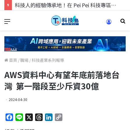
科技人的經驗傳承地！在 Pei Pei 科技專區，與學弟妹交流最硬核的技術
首頁
/
職場
/
科技產業系列報導
AWS資料中心有望年底前落地台
灣 第一階段至少斥資30億
2024-04-30
F
L
X
T
L
C
a
i
h
i
o