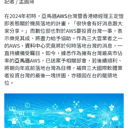
記者 / 孟圓琦
c
n
r
n
p
e
e
e
k
y
在2024年初時，亞馬遜
AWS
台灣暨香港總經理王定愷
b
a
e
L
即表態關於機房落地的計畫，「很快會有好消息跟大
o
d
d
i
家分享。」而數位部也對於AWS要投資台灣一事，表
o
s
I
n
示樂見其成、將盡力給予協助。作為三大雲業者之一
k
n
k
的AWS，
資料中心
究竟將於何時落地台灣的消息，一
直持續備受矚目。如今，據悉作為擁有台灣最高市佔
率的
亞馬遜
AWS，已送案予相關部會，若後續順利、
將朝向年底前落地台灣為目標，補齊三大國際軟體業
者投資台灣的最後一塊拼圖、亦穩固在台的龍頭地
位。