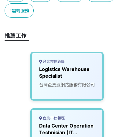
b
a
e
L
o
d
d
i
雲端服務
o
s
I
n
k
n
k
推薦工作
台北市信義區
Logistics Warehouse
Specialist
台灣亞馬遜網路服務有限公司
台北市信義區
Data Center Operation
Technician (IT