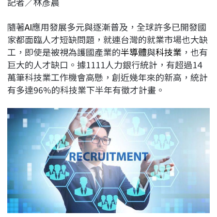
記者／林彥晨
c
n
r
n
p
e
e
e
k
y
隨著
AI
應用發展多元與逐漸普及，全球許多已開發國
b
a
e
L
家都面臨人才短缺問題，就連台灣的就業市場也大缺
o
d
d
i
工，即使是被視為護國產業的
半導體
與
科技業
，也有
o
s
I
n
巨大的人才缺口。據1111人力銀行統計，有超過14
k
n
k
萬筆科技業工作機會高懸，創近幾年來的新高，統計
有多達96%的科技業下半年有徵才計畫。