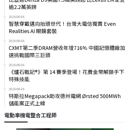
逾2.2萬英鎊
2026-08-06
智慧穿戴邁向抬頭世代！台灣大電信獨賣 Even
Realities AI 眼鏡套裝
2026-08-06
CXMT第二季DRAM營收年增716% 中國記憶體廠加
速挑戰國際三巨頭
2026-08-06
《爐石戰記®》第 14 賽季登場！花費金幣解鎖手下
特殊技能
2026-08-06
特斯拉Megapack助攻德州電網 Ørsted 500MWh
儲能案正式上線
電動車機電整合工程師