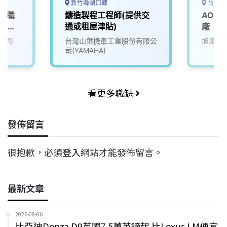
新竹縣湖口鄉
台中市
地標職
鑄造製程工程師(提供交
AOI
融服務
通或租屋津貼)
廠
公司
台灣山葉機車工業股份有限公
旭東機
司(YAMAHA)
看更多職缺
發佈留言
很抱歉，必須
登入
網站才能發佈留言。
最新文章
2026-08-06
比亞迪Denza D9英國7.5萬英鎊起 比Lexus LM便宜