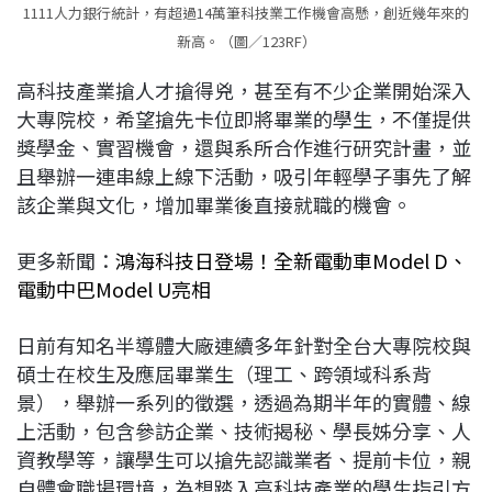
1111人力銀行統計，有超過14萬筆科技業工作機會高懸，創近幾年來的
新高。（圖／123RF）
高科技產業搶人才搶得兇，甚至有不少企業開始深入
大專院校，希望搶先卡位即將畢業的學生，不僅提供
獎學金、實習機會，還與系所合作進行研究計畫，並
且舉辦一連串線上線下活動，吸引年輕學子事先了解
該企業與文化，增加畢業後直接就職的機會。
更多新聞：
鴻海科技日登場！全新電動車Model D、
電動中巴Model U亮相
日前有知名半導體大廠連續多年針對全台大專院校與
碩士在校生及應屆畢業生（理工、跨領域科系背
景），舉辦一系列的徵選，透過為期半年的實體、線
上活動，包含參訪企業、技術揭秘、學長姊分享、人
資教學等，讓學生可以搶先認識業者、提前卡位，親
自體會職場環境，為想踏入高科技產業的學生指引方