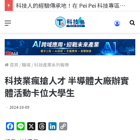
科技人找工作，就到TECH+ 科技專區!
首頁
/
職場
/
科技產業系列報導
科技業瘋搶人才 半導體大廠辦實
體活動卡位大學生
2024-10-09
F
L
X
T
L
C
a
i
h
i
o