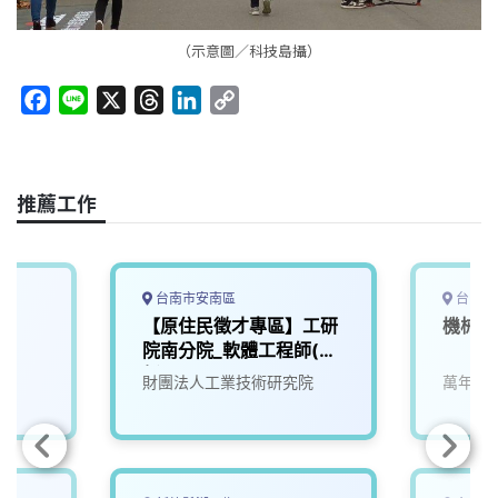
（示意圖／科技島攝）
F
L
X
T
L
C
a
i
h
i
o
c
n
r
n
p
e
e
e
k
y
推薦工作
b
a
e
L
o
d
d
i
o
s
I
n
k
n
k
台南市安南區
台中市
【原住民徵才專區】工研
機械助
院南分院_軟體工程師(創
新/T500)
財團法人工業技術研究院
萬年清