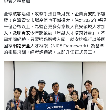
記者／林育如
c
n
r
n
p
e
e
e
k
y
全球
駭客
活躍，攻擊手法日新月異，企業
資安
刻不容
b
a
e
L
緩！台灣資安市場產值也不斷擴大，估計2026年將達
o
d
d
i
千億台幣以上，為號召更多有意投入資安領域人才加
o
s
I
n
入，
數聯資安
今年起啟動「星鏈人才培育計畫」，不
k
n
k
需相關經驗，只要通過選拔入圍，就安排進行以美國
國家
網路安全
人才框架（NICE Framework）為基準
的密集培訓，經考評通過，立即升任正式員工。