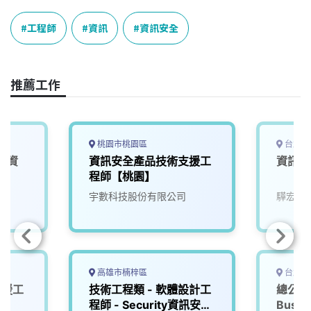
c
n
r
n
p
e
e
e
k
y
工程師
資訊
資訊安全
b
a
e
L
o
d
d
i
o
s
I
n
推薦工作
k
n
k
桃園市桃園區
台北市
車資
資訊安全產品技術支援工
資訊安
0)
程師【桃園】
院
宇數科技股份有限公司
驊宏資
高雄市楠梓區
台北市
支援工
技術工程類 - 軟體設計工
總公司 C
程師 - Security資訊安全
Busin