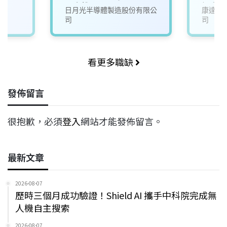
【高雄】
訊安全
日月光半導體製造股份有限公
康達盛
司
司
看更多職缺
發佈留言
很抱歉，必須
登入
網站才能發佈留言。
最新文章
2026-08-07
歷時三個月成功驗證！Shield AI 攜手中科院完成無
人機自主搜索
2026-08-07