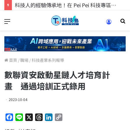
科技人的經驗傳承地！在 Pei Pei 科技專區，與學弟妹交流最硬核的技術
首頁
/
職場
/
科技產業系列報導
數聯資安啟動星鏈人才培育計
畫 通過培訓正式錄用
2023-10-04
F
L
X
T
L
C
a
i
h
i
o