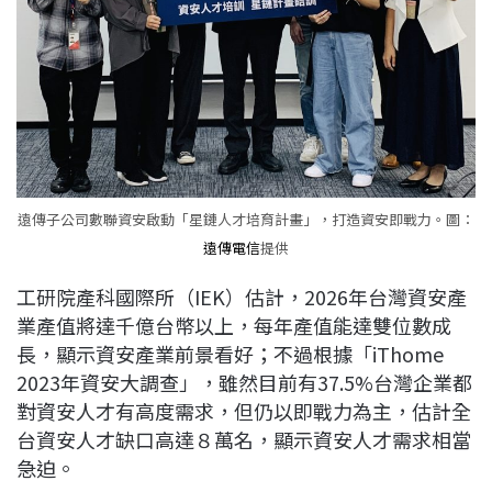
遠傳子公司數聯資安啟動「星鏈人才培育計畫」，打造資安即戰力。圖：
遠傳電信
提供
工研院產科國際所（IEK）估計，2026年台灣資安產
業產值將達千億台幣以上，每年產值能達雙位數成
長，顯示資安產業前景看好；不過根據「iThome
2023年資安大調查」，雖然目前有37.5%台灣企業都
對資安人才有高度需求，但仍以即戰力為主，估計全
台資安人才缺口高達８萬名，顯示資安人才需求相當
急迫。