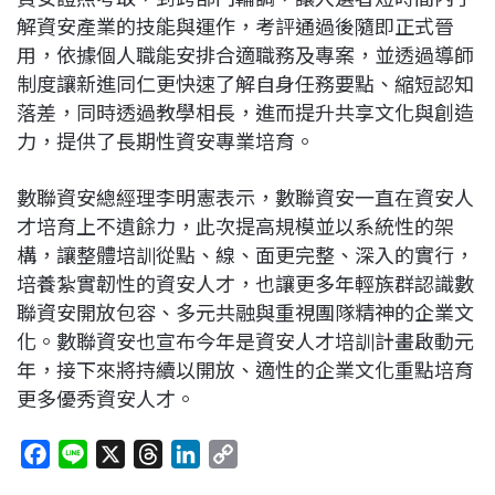
解資安產業的技能與運作，考評通過後隨即正式晉
用，依據個人職能安排合適職務及專案，並透過導師
制度讓新進同仁更快速了解自身任務要點、縮短認知
落差，同時透過教學相長，進而提升共享文化與創造
力，提供了長期性資安專業培育。
數聯資安總經理李明憲表示，數聯資安一直在資安人
才培育上不遺餘力，此次提高規模並以系統性的架
構，讓整體培訓從點、線、面更完整、深入的實行，
培養紮實韌性的資安人才，也讓更多年輕族群認識數
聯資安開放包容、多元共融與重視團隊精神的企業文
化。數聯資安也宣布今年是資安人才培訓計畫啟動元
年，接下來將持續以開放、適性的企業文化重點培育
更多優秀資安人才。
F
L
X
T
L
C
a
i
h
i
o